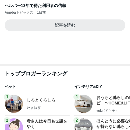
トップブロガーランキング
ペット
インテリア&DIY
1
1
おうちと暮らしの
しろとくろしろ
ピ 〜HOME&LI
たまねぎ
yuki (ドキ子）
2
2
母さんは今日も世話を
ほんとうに必要な
やく
か持たない暮らし
ep Life Simple
藤緒 ミルカ
yukiko
ンテリアのきろく
3
3
白柴 『きなこ』 のお気
１００均・カルデ
楽ブログ
好き！食いしん坊
らりん☆のブログ
ひろ☆みき
☆きらりん☆
もっと見る