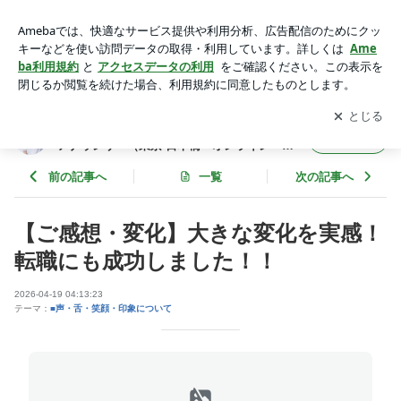
話し方・印象アップレッスンで転職活動も成功しました！ | 未
来が変わる話し方・印象アップ講座 /フリーアナウンサー（東
アプリをダウンロードして
ブログの更新通知
を受け取りまし
開く
京 日本橋・オンライン 声と話し方＆印象アップ） 川越こ
ょう。
ず恵のblog
未来が変わる話し方・印象アップ講座 /フリー
フォロー
アナウンサー（東京 日本橋・オンライン 声
と話し方＆印象アップ） 川越こず恵のblog
前の記事へ
一覧
次の記事へ
【ご感想・変化】大きな変化を実感！
転職にも成功しました！！
2026-04-19 04:13:23
テーマ：
■声・舌・笑顔・印象について