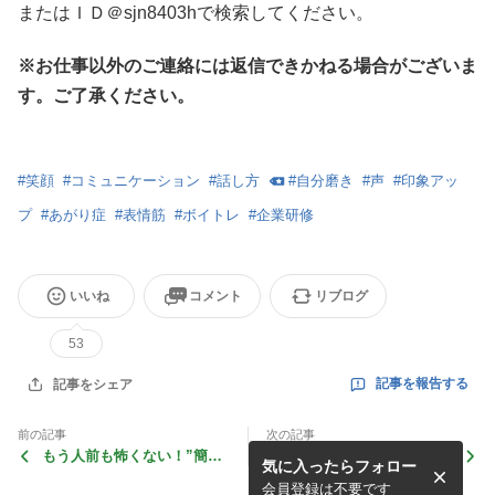
またはＩＤ＠sjn8403hで検索してください。
※お仕事以外のご連絡には返信できかねる場合がございま
す。ご了承ください。
#
笑顔
#
コミュニケーション
#
話し方
#
自分磨き
#
声
#
印象アッ
プ
#
あがり症
#
表情筋
#
ボイトレ
#
企業研修
いいね
コメント
リブログ
53
記事を報告する
記事をシェア
前の記事
次の記事
もう人前も怖くない！”簡潔
「話し下手・あがり症 」克
気に入ったらフォロー
に、好印象で話すための” 動
服のコツが分かります
画レッスンがスタートしま
会員登録は不要です