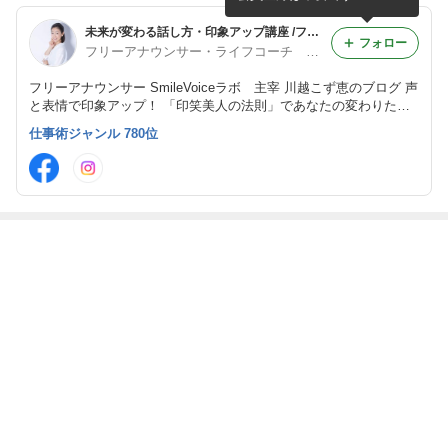
す！！
未来が変わる話し方・印象アップ講座 /フリーアナウンサー（東京 日本橋・オンライン 声と話し方＆印象アップ） 川越こず恵のblog
フォロー
フリーアナウンサー・ライフコーチ Smile Voice ラボ 代表 川越こず恵
フリーアナウンサー SmileVoiceラボ 主宰 川越こず恵のブログ 声
と表情で印象アップ！ 「印笑美人の法則」であなたの変わりたい
を叶えるお手伝いいたします。 小顔&ダイエット効果も大です！！
仕事術ジャンル 780位