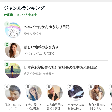
ヘルパーおかんゆうらり日記
ゆらりゆうら
2
新しい地球の歩き方★
ドバイマダム_RYOKO
3
〖年商2億/広告会社〗女社長の仕事術と裏日記
広告会社経営 女社長M
4
5
6
7
8
仙上 真也の
お金、愛、す
大谷由里子の
ハカセとよば
都心と田舎の
ブログ
べてが流れ込
誰でも講師ブ
れる社長のブ
間で『わた
んでくる方法
ログ｜感じ
ログ
し』を生きる
成
❤ SAYURA
て・興味を持
DualLife
サユラ
って・動く人
もっと見る
づくり