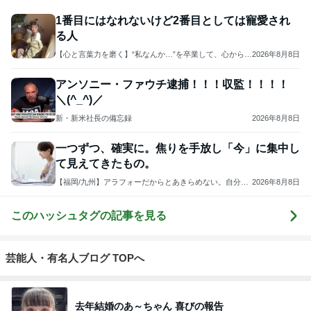
1番目にはなれないけど2番目としては寵愛され
る人
【心と言葉力を磨く】“私なんか…”を卒業して、心からの
2026年8月8日
幸せとつながる
アンソニー・ファウチ逮捕！！！収監！！！！
＼(^_^)／
新・新米社長の備忘録
2026年8月8日
一つずつ、確実に。焦りを手放し「今」に集中し
て見えてきたもの。
【福岡/九州】アラフォーだからとあきらめない。自分探
2026年8月8日
しから卒業できる！ワークライフスタイリスト®︎ 蒼唯佑
加子
このハッシュタグの記事を見る
芸能人・有名人ブログ TOPへ
去年結婚のあ～ちゃん 喜びの報告