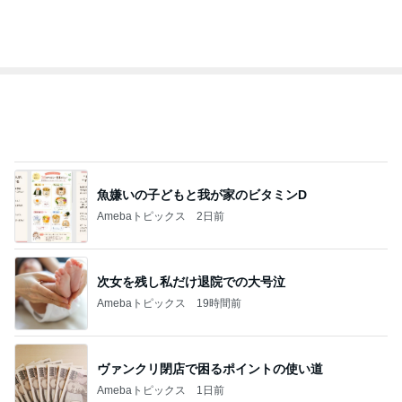
魚嫌いの子どもと我が家のビタミンD
Amebaトピックス
2日前
次女を残し私だけ退院での大号泣
Amebaトピックス
19時間前
ヴァンクリ閉店で困るポイントの使い道
Amebaトピックス
1日前
レジェンド松下のなんでもプレゼン！
Amebaトピックス
21時間前
小麦粉を欲しがる夫の禁断症状
Amebaトピックス
1日前