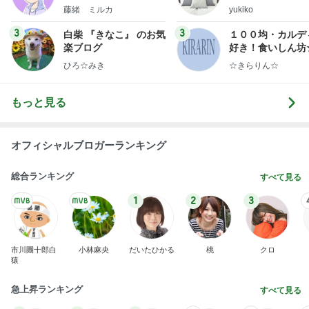
オフィシャルブロガーランキング
総合ランキング
すべて見る
1
2
3
市川團十郎白
小林麻央
だいたひかる
桃
クロ
猿
急上昇ランキング
すべて見る
1
2
3
4
5
木村直人
BEYOOOOO
美川憲一
吉岡淳
水森かおり
NDS
新登場ランキング
すべて見る
1
2
3
4
5