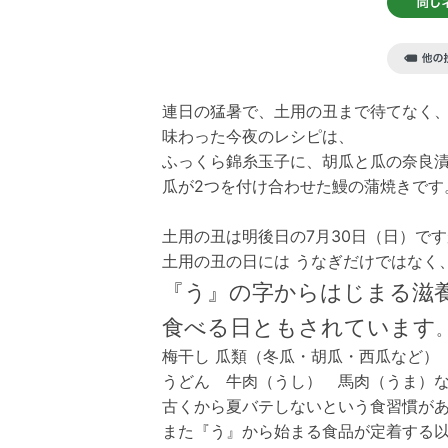
連日の猛暑で、土用の丑まで待てなく
味わった今夜のレシピは、
ふっくら錦糸玉子に、胡瓜と瓜の奈良
瓜が2つを付け合わせた鰻の蒲焼きです
土用の丑は明後日の7月30日（日）で
土用の丑の日には うなぎだけではなく
『う』の字からはじまる滋
食べる日ともされています
梅干し 瓜類（冬瓜・胡瓜・西瓜など
うどん 牛肉（うし） 馬肉（うま）
古くから夏バテしないという食習慣が
また『う』から始まる食品が定着する