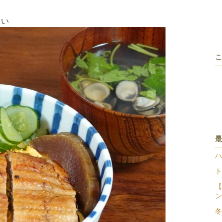
さい
こ
最
ハ
ト
【
ン
冬