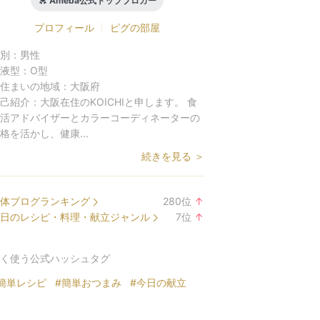
Ameba公式トップブロガー
プロフィール
ピグの部屋
別：
男性
液型：
O型
住まいの地域：
大阪府
己紹介：
大阪在住のKOICHIと申します。 食
活アドバイザーとカラーコーディネーターの
格を活かし、健康...
続きを見る ＞
体ブログランキング
280
位
↑
ラ
日のレシピ・料理・献立ジャンル
7
位
↑
ン
ラ
キ
ン
く使う公式ハッシュタグ
ン
キ
グ
ン
簡単レシピ
#簡単おつまみ
#今日の献立
上
グ
昇
上