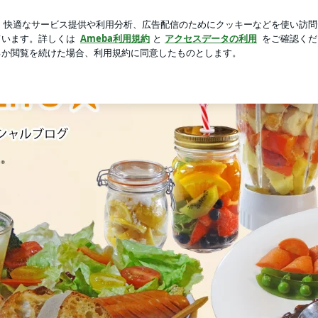
持ちたい携帯
芸能人ブログ
人気ブログ
新規登録
ロ
ife☆ ～おいしく、楽しく、健康に。～