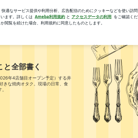
で難しい話
芸能人ブログ
人気ブログ
新規登録
ログ
ルクァベギ」 | 27年の焼肉人生から学んだこと全部書く
こと全部書く
026年4店舗目オープン予定）する井
好きな焼肉オタク。現場の日常、食
す。