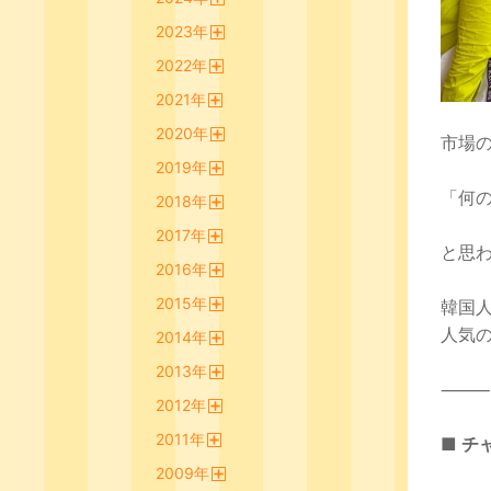
開
2023
年
く
開
2022
年
く
開
2021
年
く
開
2020
年
く
市場
開
2019
年
く
開
「何
2018
年
く
開
2017
年
く
と思
開
2016
年
く
開
2015
年
く
韓国
開
人気
2014
年
く
開
2013
年
く
⸻
開
2012
年
く
開
2011
年
く
■ チ
開
2009
年
く
開