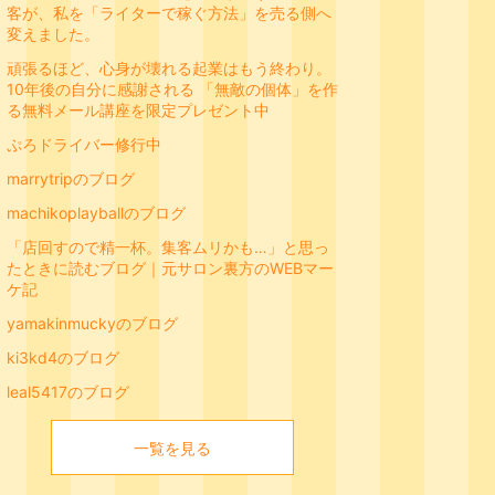
客が、私を「ライターで稼ぐ方法」を売る側へ
変えました。
頑張るほど、心身が壊れる起業はもう終わり。
10年後の自分に感謝される 「無敵の個体」を作
る無料メール講座を限定プレゼント中
ぷろドライバー修行中
marrytripのブログ
machikoplayballのブログ
「店回すので精一杯。集客ムリかも…」と思っ
たときに読むブログ｜元サロン裏方のWEBマー
ケ記
yamakinmuckyのブログ
ki3kd4のブログ
leal5417のブログ
一覧を見る