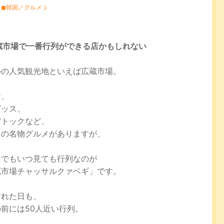
：
◼︎韓国／グルメ
広蔵市場で一番行列ができる店かもしれない
ルの人気観光地といえば広蔵市場。
ケ、
グッス、
デトックなど、
くの名物グルメがありますが、
中でもいつ見ても行列なのが
蔵市場チャッサルクァベギ」です。
訪れた日も、
前には50人近い行列。