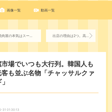
画像一覧
動画一覧
屋の本気はスープに出る。ユッケジャンスープに宿る韓国料理の奥深さ
出店の理由は2つ。高麗ガーデン北花田店をオープンすることになった本当の理由
蔵市場でいつも大行列。韓国人も
光客も並ぶ名物「チャッサルクァ
ギ」
-31 01:30:13