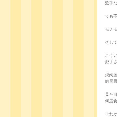
派手
でも
モチ
そし
こう
派手
焼肉
結局
見た
何度
それ