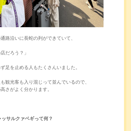
の通路沿いに長蛇の列ができていて、
の店だろう？」
わず足を止める人もたくさんいました。
人も観光客も入り混じって並んでいるので、
の高さがよく分かります。
ャッサルクァベギって何？