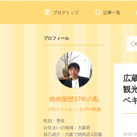
ブログトップ
記事一覧
プロフィール
焼肉
広
観
焼肉屋歴27年の私
ベ
プロフィール
ピグの部屋
性別：
男性
お住まいの地域：
大阪府
自己紹介：
大阪で焼肉店3店舗
2026-05