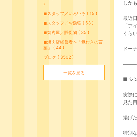
しか
)
◼︎スタッフ／いろいろ ( 15 )
最近
◼︎スタッフ／お勉強 ( 63 )
「ア
◼︎焼肉屋／販促物 ( 35 )
くら
◼︎焼肉店経営者へ「気付きの言
葉」 ( 44 )
ドー
ブログ ( 3502 )
⸻
一覧を見る
■ シ
実際
見た
揚げ
特別