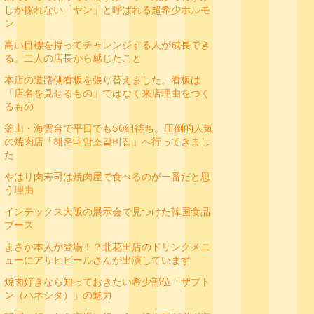
しか採れない「ヤン」と呼ばれる超希少ホルモ
ン
高い目標を持ってチャレンジする人が成長でき
る。二人の店長から感じたこと
本店の道路側看板を張り替えました。看板は
「店名を見せるもの」ではなく来店理由をつく
るもの
釜山・海雲台で平日でも50組待ち。圧倒的人気
の焼肉店「해운대암소갈비집」へ行ってきまし
た
やはり肉寿司は焼肉屋で食べるのが一番だと思
う理由
インテックス大阪の展示会で見つけた韓国食品
ブース
まさか本人が登場！？北花田店のドリンクメニ
ューにアサヒビールさんが出演しています
焼肉好きなら知っておきたい希少部位「ザブト
ン（ハネシタ）」の魅力