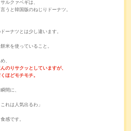
ッサルクァベギは、
に言うと韓国版のねじりドーナツ。
、
のドーナツとは少し違います。
は餅米を使っていること。
ため、
ほんのりサクッとしていますが、
驚くほどモチモチ。
た瞬間に、
、これは人気出るわ」
う食感です。