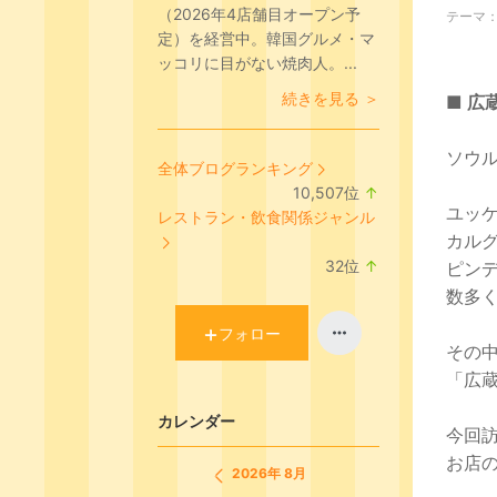
（2026年4店舗目オープン予
テーマ
定）を経営中。韓国グルメ・マ
ッコリに目がない焼肉人。...
続きを見る ＞
■ 
ソウ
全体ブログランキング
10,507
位
↑
ラ
ユッ
レストラン・飲食関係ジャンル
ン
カル
キ
32
位
↑
ピン
ン
ラ
数多
グ
ン
上
キ
フォロー
その
昇
ン
「広
グ
上
カレンダー
昇
今回
お店の
2026年 8月