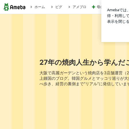
母の希望と私の希望
ホーム
ピグ
アメブロ
広蔵市場でいつも大行列。韓国人も観光客も並ぶ名物「チャッサ
27年の焼肉人生から学んだ
大阪で高麗ガーデンという焼肉店を3店舗運営（2
上鍾国のブログ。韓国グルメとマッコリ巡りが大
べ歩き、経営の裏側まで“リアル”に発信していま