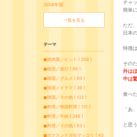
チャ
2008
年
く
開
簡単
く
一覧を見る
ただ
日本
テーマ
特徴
◼︎焼肉屋／ヒント ( 258 )
その
◼︎韓国／旅行 ( 99 )
外は
中は
◼︎韓国／グルメ ( 60 )
◼︎韓国／ドラマ ( 39 )
食べ
◼︎韓国／その他 ( 122 )
◼︎料理／韓国料理 ( 121 )
「あ
◼︎料理／牛肉 ( 246 )
と思
◼︎料理／その他 ( 63 )
◼︎ボクスンドガ生マッコリ ( 43