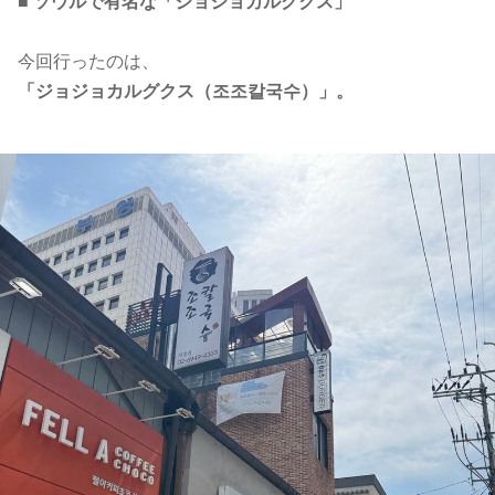
■
ソウルで有名な「ジョジョカルグクス」
今回行ったのは、
「ジョジョカルグクス（조조칼국수）」。