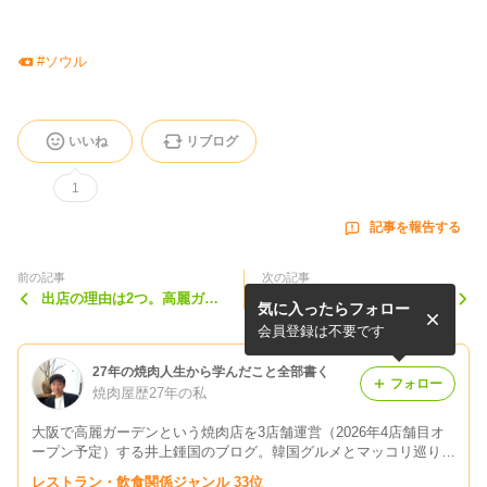
#
ソウル
いいね
リブログ
1
記事を報告する
前の記事
次の記事
出店の理由は2つ。高麗ガー
柚子胡椒とホルモンがここま
気に入ったらフォロー
デン北花田店をオープンする
で合う理由。焼肉屋が“ウル
ことになった本当の理由
テ”を追加メニュー化した話
会員登録は不要です
27年の焼肉人生から学んだこと全部書く
フォロー
焼肉屋歴27年の私
大阪で高麗ガーデンという焼肉店を3店舗運営（2026年4店舗目オ
ープン予定）する井上鍾国のブログ。韓国グルメとマッコリ巡りが
大好きな焼肉オタク。現場の日常、食べ歩き、経営の裏側まで“リ
レストラン・飲食関係ジャンル 33位