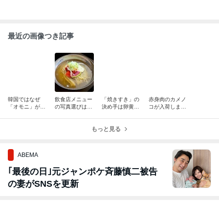
最近の画像つき記事
韓国ではなぜ
飲食店メニュー
「焼きすき」の
赤身肉のカメノ
「オモニ」が看
の写真選びは料
決め手は卵黄だ
コが入荷しまし
板に登場するの
理と同じくらい
れ。上ロースを
た。肉の濃い旨
か？広蔵市場の
大切
もっと美味しく
味を楽しめる黒
お惣菜屋さんで
もっと見る
する焼肉屋の食
毛和牛の希少部
感じた信頼のつ
べ方
位
くり方
ABEMA
｢最後の日｣元ジャンポケ斉藤慎二被告
の妻がSNSを更新