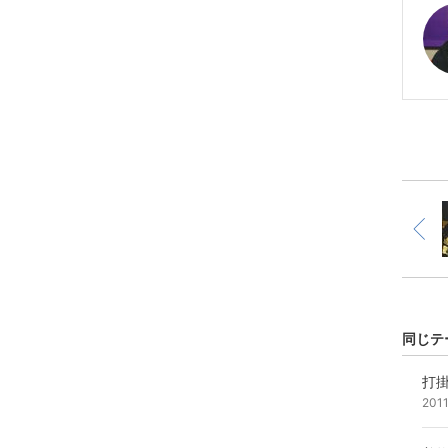
同じテ
打
201