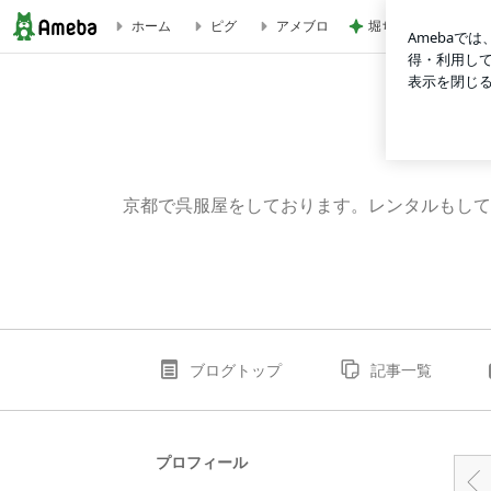
堀ちえみ 最近スニ
ホーム
ピグ
アメブロ
商品のご案内 | 女将の徒然日記
京都で呉服屋をしております。レンタルもして
ブログトップ
記事一覧
プロフィール