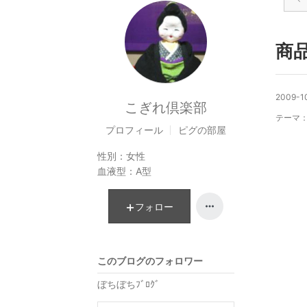
商
2009-10
こぎれ倶楽部
テーマ
プロフィール
ピグの部屋
性別：
女性
血液型：
A型
フォロー
このブログのフォロワー
ぼちぼちﾌﾞﾛｸﾞ