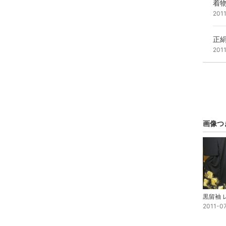
着
201
正絹
201
画像つ
2011-0