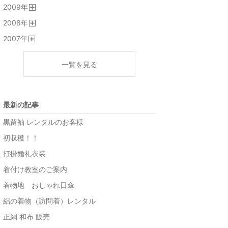
2009
年
く
開
2008
年
く
開
2007
年
く
開
く
一覧を見る
最新の記事
黒留袖 レンタルのお客様
初収穫！！
打掛婚礼衣装
着付け教室のご案内
着物地 おしゃれ日傘
絽の着物（訪問着）レンタル
正絹 和布 販売