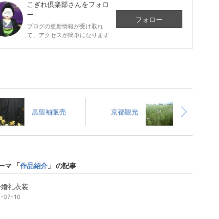
こぎれ倶楽部
さんをフォロ
ー
フォロー
ブログの更新情報が受け取れ
て、アクセスが簡単になります
黒留袖販売
京都観光
ーマ 「
作品紹介
」 の記事
掛婚礼衣装
1-07-10