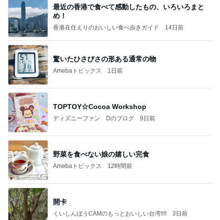
最近の香港で食べて感動したもの、いろいろまと
め！
香港在住えりのおいしい食べ歩きガイド
14日前
驚いたひさびさの形ある通常の物
Amebaトピックス
1日前
TOPTOY☆Cocoa Workshop
ディズニーファン Dのブログ
9日前
野菜を食べない娘の嬉しい完食
Amebaトピックス
12時間前
開卡
くいしんぼうCAMのもっとおいしい台湾!!!!
3日前