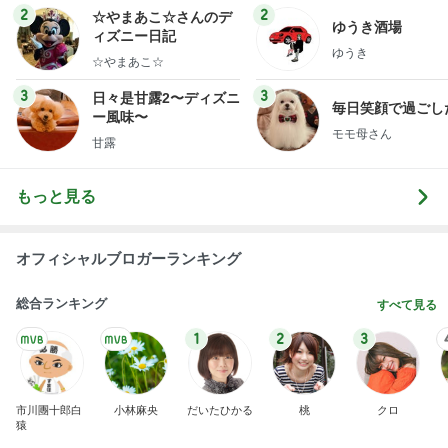
ログ
2
2
☆やまあこ☆さんのデ
ゆうき酒場
ィズニー日記
ゆうき
☆やまあこ☆
3
3
日々是甘露2〜ディズニ
毎日笑顔で過ごし
ー風味〜
モモ母さん
甘露
もっと見る
オフィシャルブロガーランキング
総合ランキング
すべて見る
1
2
3
市川團十郎白
小林麻央
だいたひかる
桃
クロ
猿