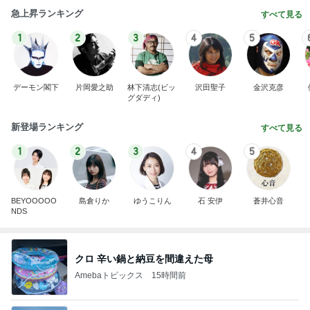
急上昇ランキング
すべて見る
1
2
3
4
5
デーモン閣下
片岡愛之助
林下清志(ビッ
沢田聖子
金沢克彦
グダディ)
新登場ランキング
すべて見る
1
2
3
4
5
BEYOOOOO
島倉りか
ゆうこりん
石 安伊
蒼井心音
NDS
クロ 辛い鍋と納豆を間違えた母
Amebaトピックス
15時間前