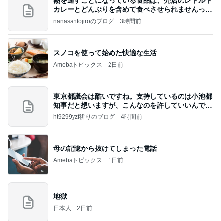
熱を通すことになっている食品は、売店のレトルト
カレーとどんぶりを含めて食べさせられませんっ
て、男
nanasantojiroのブログ
3時間前
スノコを使って始めた快適な生活
Amebaトピックス
2日前
東京都議会は酷いですね。支持しているのは小池都
知事だと想いますが、こんなのを許していいんです
か？
ht9299yzf祈りのブログ
4時間前
母の記憶から抜けてしまった電話
Amebaトピックス
1日前
地獄
日本人
2日前