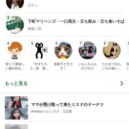
ガデュ
3
下町マリーンズ・一口馬主・立ち飲み・立ち食いそば
柳橋二郎
4
5
6
7
8
安くて美味し
『やすたろ
道産子どすど
いもっちゃん
たかまつせん
い物が好き☆
う』的 食の
す！
のブログ
いちの食い散
彡
備忘録
らかし日記
もっと見る
ママが受け取って来たミスドのドーナツ
Amebaトピックス
1日前