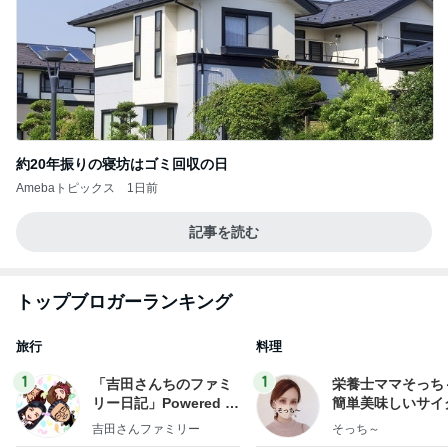
約20年振りの寝坊はゴミ回収の日
Amebaトピックス
1日前
記事を読む
トップブロガーランキング
旅行
料理
1
1
「吉田さんちのファミ
栄養士ママそっち
リー日記」Powered b
簡単美味しいサイ
y Ameba 吉田さんファ
献立
吉田さんファミリー
そっち～
ミリーオフィシャルブ