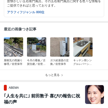
昔懐かしい五右衛門風呂。その五右衛門風呂に関する色々な情報を
ご提供できればと思っております。
アラフィフジャンル 800位
最近の画像つき記事
屋根瓦の雨漏り
今月の看板／古
ガス給湯器の交
キッチン用シン
修理／佐世保市
賀住建／佐世保
換／佐世保市
グルレバーシャ
市
ワー混合水栓の
交換／佐世保市
もっと見る
ABEMA
｢人生を共に｣ 前田敦子 喜びの報告に祝
福の声