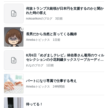
何故トランプ大統領が日本円を支援するのかと聞か
れた時の答え
nokoarikonのブログ
3日前
長男だから当然と言ってくる義姉
Amebaトピックス
1日前
8月6日「めざましテレビ」林佑香さん着用のウィル
セレクションの小花刺繍タックスリーブカーディガ
ン
れなのブログ
1日前
パートになり専属で仕事する考え
Amebaトピックス
24時間前
待ってる！