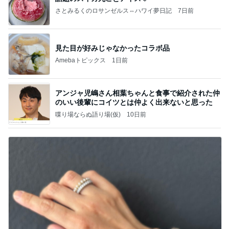
さとみるくのロサンゼルス⇔ハワイ夢日記
7日前
見た目が好みじゃなかったコラボ品
Amebaトピックス
1日前
アンジャ児嶋さん相葉ちゃんと食事で紹介された仲
のいい後輩にコイツとは仲よく出来ないと思った
喋り場ならぬ語り場(仮)
10日前