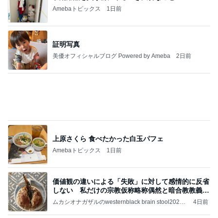
Amebaトピックス
1日前
証明写真
美優オフィシャルブログ Powered by Ameba
2日前
上原さくら 食べたかった白玉パフェ
Amebaトピックス
1日前
価値観の違いによる「失敗」に対して感情的に反省
しない 私だけの宗教仮称略称偶然と暗合教教義候
補
ムカシオナガザルのwesternblack brain stool2024
4日前
年（令和6）11月25日以来減酒断煙再開ムカシオナ
ガザル