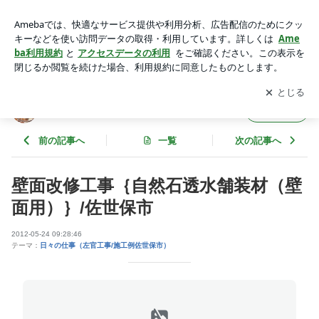
壁面改修工事｛自然石透水舗装材（壁面用）｝/佐世保市 | 五右
衛門風呂って気持ちよかー
アプリをダウンロードして
ブログの更新通知
を受け取りまし
開く
ょう。
五右衛門風呂って気持ちよかー
フォロー
前の記事へ
一覧
次の記事へ
壁面改修工事｛自然石透水舗装材（壁
面用）｝/佐世保市
2012-05-24 09:28:46
テーマ：
日々の仕事（左官工事/施工例佐世保市）