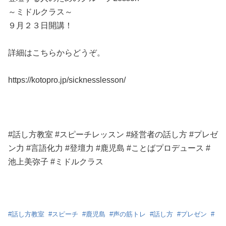
～ミドルクラス～
９月２３日開講！
詳細はこちらからどうぞ。
https://kotopro.jp/sicknesslesson/
#話し方教室 #スピーチレッスン #経営者の話し方 #プレゼ
ン力 #言語化力 #登壇力 #鹿児島 #ことばプロデュース #
池上美弥子 #ミドルクラス
#
話し方教室
#
スピーチ
#
鹿児島
#
声の筋トレ
#
話し方
#
プレゼン
#