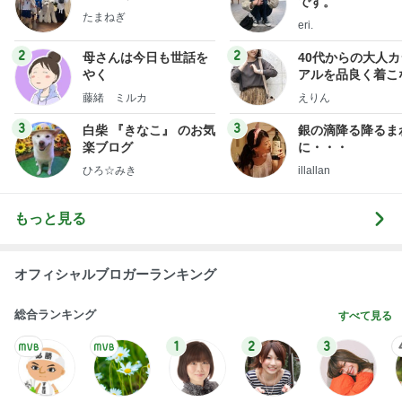
です。
たまねぎ
eri.
2
2
母さんは今日も世話を
40代からの大人
やく
アルを品良く着こ
ファッションブロ
藤緒 ミルカ
えりん
3
3
白柴 『きなこ』 のお気
銀の滴降る降るま
楽ブログ
に・・・
ひろ☆みき
illallan
もっと見る
オフィシャルブロガーランキング
総合ランキング
すべて見る
1
2
3