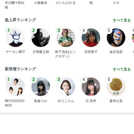
市川團十郎白
小林麻央
だいたひかる
桃
クロ
猿
急上昇ランキング
すべて見る
1
2
3
4
5
デーモン閣下
片岡愛之助
林下清志(ビッ
沢田聖子
金沢克彦
グダディ)
新登場ランキング
すべて見る
1
2
3
4
5
BEYOOOOO
島倉りか
ゆうこりん
石 安伊
蒼井心音
NDS