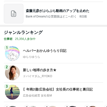
斎藤元彦がぶらぶら動画のアップを止めた
Bank of Dreamの公営競技はどこへ行く
8日前
ジャンルランキング
仕事術
25,356人参加中
1
ヘルパーおかんゆうらり日記
ゆらりゆうら
2
新しい地球の歩き方★
ドバイマダム_RYOKO
3
〖年商2億/広告会社〗女社長の仕事術と裏日記
広告会社経営 女社長M