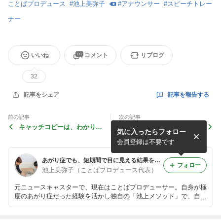
ことばプロデュース
#
池上美弥子
#
アナウンサー
#
スピーチトレー
ナー
いいね
コメント
リブログ
32
記事を報告する
記事をシェア
前の記事
次の記事
キャッチコピーは、わかりや
早口でお悩みの方へ
気に入ったらフォロー
すくてオリジナルが最強。
会員登録は不要です
あがり症でも、短期間で目に見える結果を出す。
フォロー
池上美弥子（ことばプロデュース代表）
元ニュースキャスターで、現在はことばプロデューサー。自身が極
度のあがり症だった経験を活かし独自の「池上メソッド」で、自分
のことばで説得力のある話が出来るレッスンをしています。詳細は
プロフィール欄からHPをご覧ください。