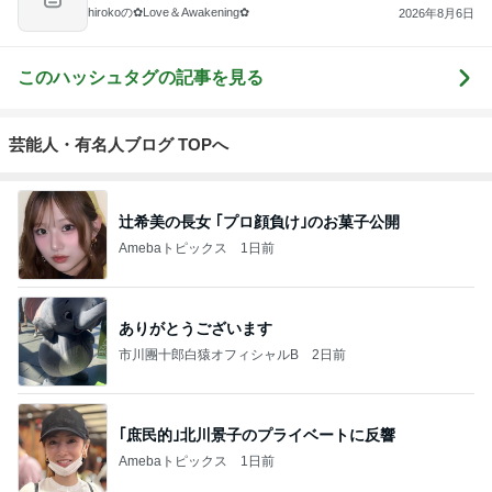
hirokoの✿Love＆Awakening✿
2026年8月6日
このハッシュタグの記事を見る
芸能人・有名人ブログ TOPへ
辻希美の長女 ｢プロ顔負け｣のお菓子公開
Amebaトピックス
1日前
ありがとうございます
市川團十郎白猿オフィシャルB
2日前
｢庶民的｣北川景子のプライベートに反響
Amebaトピックス
1日前