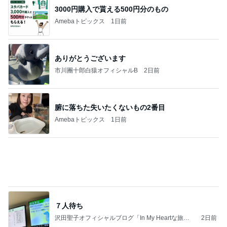
3000円購入で貰える500円分のもの
Amebaトピックス
1日前
ありがとうございます
市川團十郎白猿オフィシャルB
2日前
腑に落ちた失いたくないもの2番目
Amebaトピックス
1日前
７人待ち
沢田聖子オフィシャルブログ「In My Heartな旅日
2日前
記」by Ameba