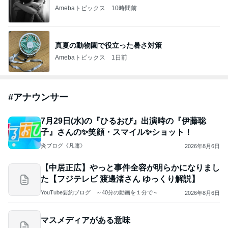
Amebaトピックス
10時間前
真夏の動物園で役立った暑さ対策
Amebaトピックス
1日前
#
アナウンサー
7月29日(水)の『ひるおび』出演時の『伊藤聡
子』さんの✨笑顔・スマイル✨ショット！
炎ブログ《凡庸》
2026年8月6日
【中居正広】やっと事件全容が明らかになりまし
た【フジテレビ 渡邊渚さん ゆっくり解説】
YouTube要約ブログ ～40分の動画を１分で～
2026年8月6日
マスメディアがある意味