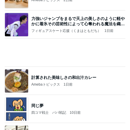
力強いジャンプをまるで天上の美しさのように軽や
かに着氷その芸術性によって心奪われる魔法を織り
なす
フィギュアスケート応援（くまはともだち）
1日前
計算された美味しさの和出汁カレー
Amebaトピックス
1日前
同じ夢
四コマ戦士 パパ戦記
10日前