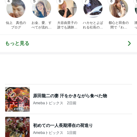
4
5
6
7
8
仙上 真也の
お金、愛、す
大谷由里子の
ハカセとよば
都心と田舎の
ブログ
べてが流れ込
誰でも講師ブ
れる社長のブ
間で『わた
んでくる方法
ログ｜感じ
ログ
し』を生きる
成
❤ SAYURA
て・興味を持
DualLife
サユラ
って・動く人
もっと見る
づくり
原田龍二の妻 汗をかきながら食べた物
Amebaトピックス
2日前
初めての一人長期滞在の荷造り
Amebaトピックス
1日前