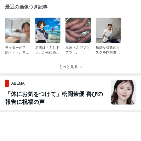
最近の画像つき記事
ライターが７
名著は「もしド
本屋さんでブツ
煩雑な複数のタ
割・・・。それ
ラ」から始めて
ブツ…。
スクを同時進
が現在の私で
みた。
行。
す。
もっと見る
ABEMA
「体にお気をつけて」松岡茉優 喜びの
報告に祝福の声