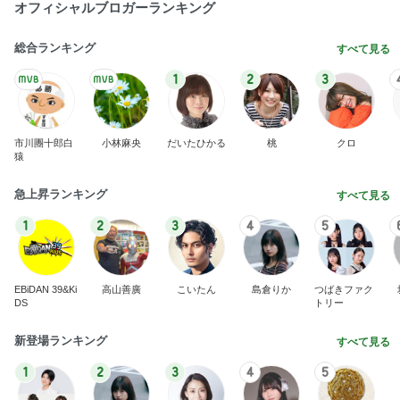
オフィシャルブロガーランキング
総合ランキング
すべて見る
1
2
3
市川團十郎白
小林麻央
だいたひかる
桃
クロ
猿
急上昇ランキング
すべて見る
1
2
3
4
5
EBiDAN 39&Ki
高山善廣
こいたん
島倉りか
つばきファク
DS
トリー
新登場ランキング
すべて見る
1
2
3
4
5