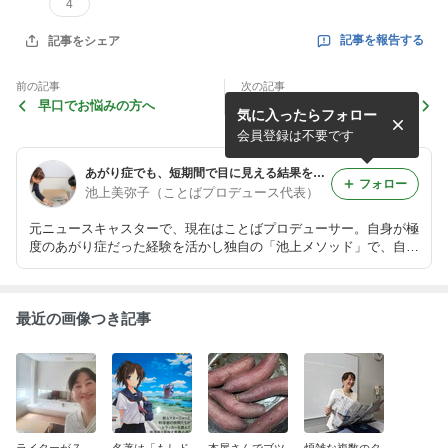
4
記事を報告する
記事をシェア
前の記事
次の記事
早口でお悩みの方へ
台風接近で思うこと。
気に入ったらフォロー
会員登録は不要です
あがり症でも、短期間で目に見える結果を出す。
フォロー
池上美弥子（ことばプロデュース代表）
元ニュースキャスターで、現在はことばプロデューサー。自身が極
度のあがり症だった経験を活かし独自の「池上メソッド」で、自分
のことばで説得力のある話が出来るレッスンをしています。詳細は
プロフィール欄からHPをご覧ください。
最近の画像つき記事
ライターが７
名著は「もしド
本屋さんでブツ
煩雑な複数のタ