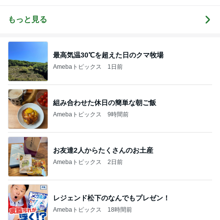
んでくる方法
ログ｜感じ
ログ
し』を生きる
❤ SAYURA
て・興味を持
DualLife
サユラ
って・動く人
もっと見る
づくり
最高気温30℃を超えた日のクマ牧場
Amebaトピックス
1日前
組み合わせた休日の簡単な朝ご飯
Amebaトピックス
9時間前
お友達2人からたくさんのお土産
Amebaトピックス
2日前
レジェンド松下のなんでもプレゼン！
Amebaトピックス
18時間前