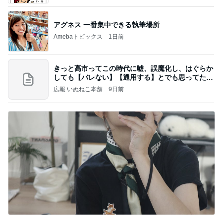
アグネス 一番集中できる執筆場所
Amebaトピックス
1日前
きっと高市ってこの時代に嘘、誤魔化し、はぐらか
しても【バレない】【通用する】とでも思ってたん
だろ
広報 いぬねこ本舗
9日前