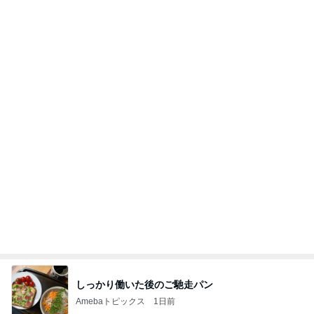
あいのりクロ 図々しい人って、こういう人？
勝手に考察
2日前
だいた 若い時にすべきだった事
Amebaトピックス
2日前
ポップマートDIMOO×ピクサー☆
ディズニーファン Dのブログ
7日前
平原綾香 航海士ではない方向音痴
Amebaトピックス
1日前
《3年連続》瑶子さま 懇意の高級カーディーラー
協賛のイベントにご出席…宮内庁が懸念する“熱心