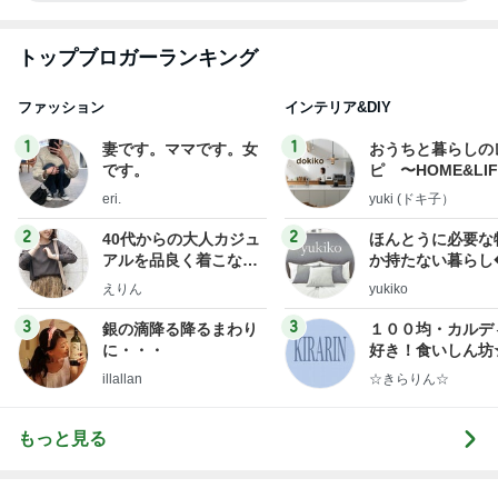
トップブロガーランキング
ファッション
インテリア&DIY
1
1
妻です。ママです。女
おうちと暮らしの
です。
ピ 〜HOME&LI
eri.
yuki (ドキ子）
2
2
40代からの大人カジュ
ほんとうに必要な
アルを品良く着こなす
か持たない暮らし
ファッションブログ
ep Life Simple
えりん
yukiko
ンテリアのきろく
3
3
銀の滴降る降るまわり
１００均・カルデ
に・・・
好き！食いしん坊
らりん☆のブログ
illallan
☆きらりん☆
もっと見る