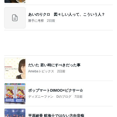
すぎ
hirokoの✿Love＆Awakening✿
8日前
美味しすぎたコンビニのサンドイッチ
Amebaトピックス
2日前
夢見さんから 揺れが激しく注意していましょう❗️
マリアオフィシャルブログ「ひむかの風にさそわれ
8日前
て」Powered by Ameba