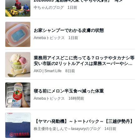
20260803 鬼郁隊4人衆で中ちゃん釣行 写メ
中ちゃんのブログ
1日前
お家シャンプーでわかる皮膚の状態
Amebaトピックス
1日前
業務用アイスどこに売ってる？ロッテやタカナシ等
安い市販の2リットルアイスは業務スーパーやシャ
トレ
AKO | Smart Life
8日前
寝る前にメロン半玉食べ減った体重
Amebaトピックス
16時間前
【ヤマハ発動機】～トートバック～【三越伊勢丹】
株主優待を楽しんで～tasayuryのブログ
14日前