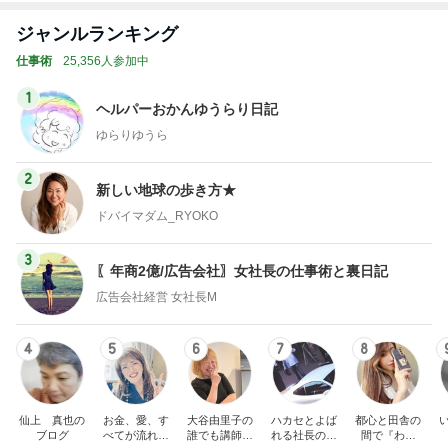
ジャンルランキング
仕事術
25,356人参加中
1
ヘルパーおかんゆうらり日記
ゆらりゆうら
2
新しい地球の歩き方★
ドバイマダム_RYOKO
3
〖年商2億/広告会社〗女社長の仕事術と裏日記
広告会社経営 女社長M
4
5
6
7
8
仙上 真也の
お金、愛、す
大谷由里子の
ハカセとよば
都心と田舎の
ブログ
べてが流れ込
誰でも講師ブ
れる社長のブ
間で『わた