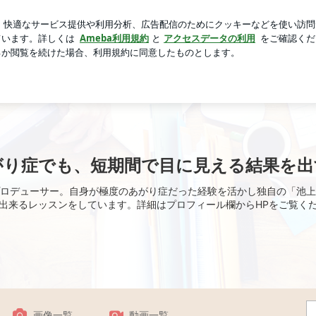
のセンサー交換
芸能人ブログ
人気ブログ
新規登録
ロ
える結果を出す。
がり症でも、短期間で目に見える結果を出
ロデューサー。自身が極度のあがり症だった経験を活かし独自の「池上
出来るレッスンをしています。詳細はプロフィール欄からHPをご覧く
画像一覧
動画一覧