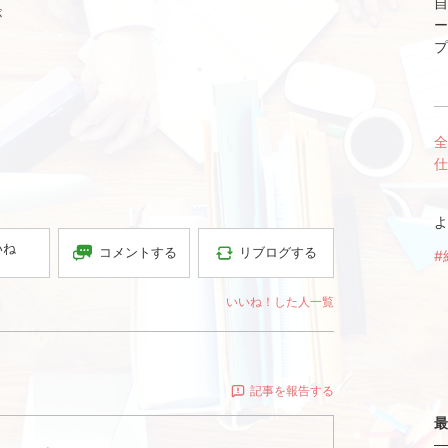
自
が
ー
プ
全
仕
よ
いね
コメントする
リブログする
#
いいね！した人一覧
記事を報告する
最