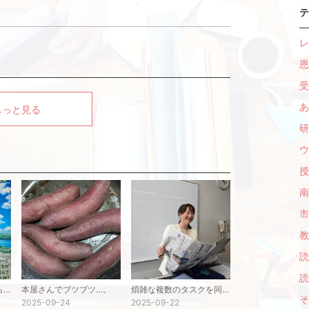
テ
レ
恩
受
あ
もっと見る
研
ウ
授
南
市
教
読
読
名著は「もしドラ」から始めてみた。
本屋さんでブツブツ…。
煩雑な複数のタスクを同時進行。
そ
2025-09-24
2025-09-22