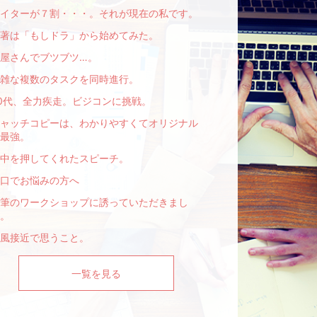
イターが７割・・・。それが現在の私です。
著は「もしドラ」から始めてみた。
屋さんでブツブツ…。
雑な複数のタスクを同時進行。
0代、全力疾走。ビジコンに挑戦。
ャッチコピーは、わかりやすくてオリジナル
最強。
中を押してくれたスピーチ。
口でお悩みの方へ
筆のワークショップに誘っていただきまし
。
風接近で思うこと。
一覧を見る