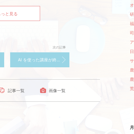
オ
もっと見る
研
福
司
ア
次の記事
日
AI を使った講座が終了しました。
サ
鹿
鹿
荒
記事一覧
画像一覧
月