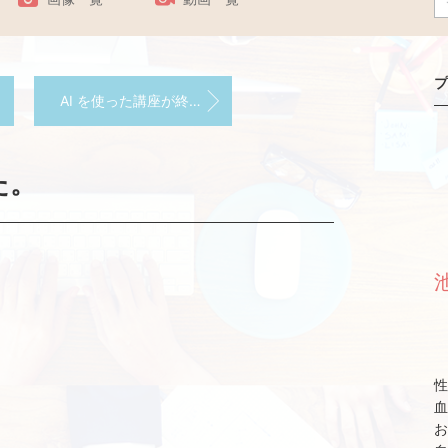
プ
AI を使った講座が終了しました。
た。
性
血
お