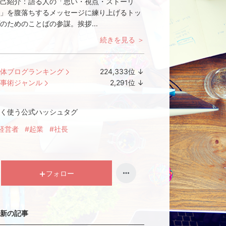
己紹介：
語る人の「思い・視点・ストーリ
」を腹落ちするメッセージに練り上げるトッ
のためのことばの参謀。挨拶...
続きを見る ＞
体ブログランキング
224,333
位
↓
ラ
事術ジャンル
2,291
位
↓
ン
ラ
キ
ン
く使う公式ハッシュタグ
ン
キ
グ
ン
経営者
#起業
#社長
下
グ
降
下
降
フォロー
新の記事