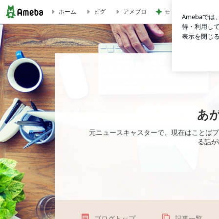
モト冬樹 エアコン
ホーム
ピグ
アメブロ
ブログに帰ってきました。 | あがり症でも、短期間で目に見
あ
元ニュースキャスターで、現在はことばプ
る話が
ブログトップ
記事一覧