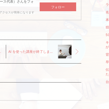
ース代表）
さんをフォ
ラ
フォロー
名
アクセスが簡単になります
本
煩
5
キ
が
。～妙行寺での特別企画～
AI を使った講座が終了しました。
背
早
伝
た
台