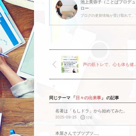
池上美弥子（ことばプロデュ
ロー
ブログの更新情報が受け取れて、
声の筋トレで、心も体も健やかに
同じテーマ 「
日々の出来事
」 の記事
名著は「もしドラ」から始めてみた。
2025-09-25
176
本屋さんでブツブツ…。