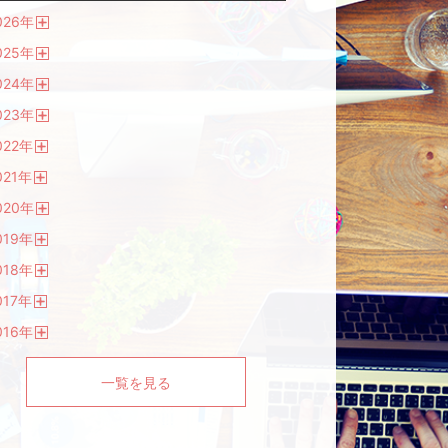
026
年
開
025
年
く
開
024
年
く
開
023
年
く
開
022
年
く
開
021
年
く
開
020
年
く
開
019
年
く
開
018
年
く
開
017
年
く
開
016
年
く
開
く
一覧を見る