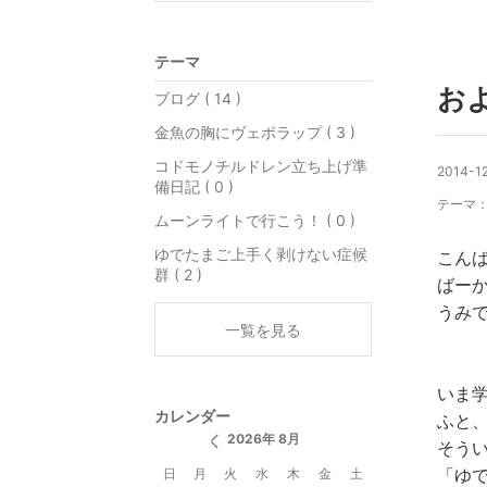
テーマ
お
ブログ ( 14 )
金魚の胸にヴェポラップ ( 3 )
コドモノチルドレン立ち上げ準
2014-12
備日記 ( 0 )
テーマ
ムーンライトで行こう！ ( 0 )
ゆでたまご上手く剥けない症候
こん
群 ( 2 )
ばー
うみ
一覧を見る
いま
カレンダー
ふと
2026年 8月
そう
「ゆ
日
月
火
水
木
金
土