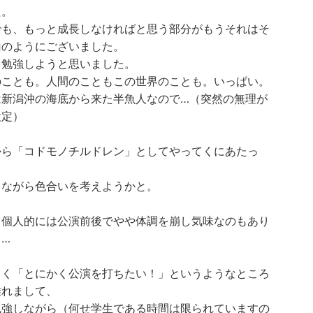
た。
でも、もっと成長しなければと思う部分がもうそれはそ
山のようにございました。
と勉強しようと思いました。
のことも。人間のこともこの世界のことも。いっぱい。
は新潟沖の海底から来た半魚人なので…（突然の無理が
設定）
から「コドモノチルドレン」としてやってくにあたっ
きながら色合いを考えようかと。
、個人的には公演前後でやや体調を崩し気味なのもあり
…
らく「とにかく公演を打ちたい！」というようなところ
離れまして、
勉強しながら（何せ学生である時間は限られていますの