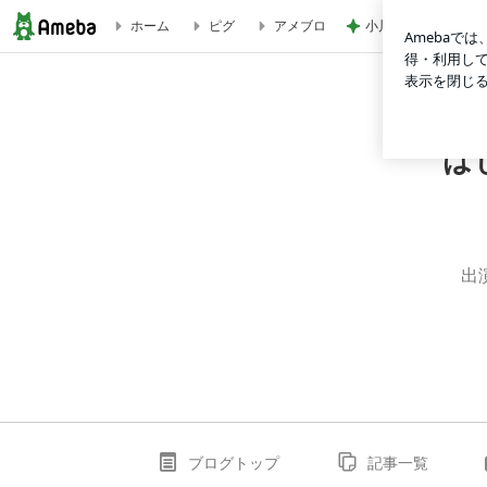
小川菜摘 財布など
ホーム
ピグ
アメブロ
はじめまして、コドモノチルドレンです。
は
出
ブログトップ
記事一覧