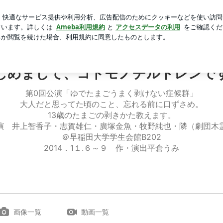
が入った透明バッグ
芸能人ブログ
人気ブログ
新規登録
じめまして、コドモノチルドレンで
第0回公演「ゆでたまごうまく剥けない症候群」
大人だと思ってた頃のこと、忘れる前に口ずさめ。
13歳のたまごの剥きかた教えます。
演 井上智香子・志賀雄仁・廣塚金魚・牧野純也・隣（劇団木
＠早稲田大学学生会館B202
2014．1１.６～９ 作・演出平倉うみ
画像一覧
動画一覧