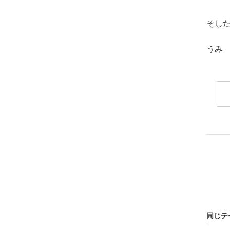
そし
うみ
同じテ