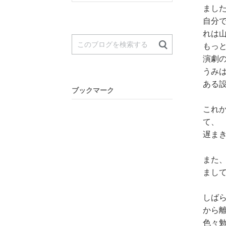
まし
自分
れは
もっ
演劇
うみ
ある
ブックマーク
これ
て、
遅ま
また
まして
しば
から
色々