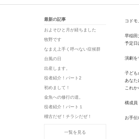
最新の記事
コドモ
およそひと月が経ちました
早稲田
牧野です
予定日は
なまえ上手く呼べない症候群
演劇を
台風の日
出産します。
子ども
役者紹介！パート2
あなた
初めまして！
これか
金魚への修行の道。
構成員
役者紹介！パート１
稽古だぜ！チラシだぜ！
お手伝
一覧を見る