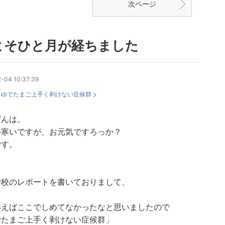
次ページ
よそひと月が経ちました
-04 10:37:39
：
ゆでたまご上手く剥けない症候群
ばんは。
か寒いですが、お元気ですろっか？
です。
学校のレポートを書いておりまして、
、
いえばここでしめてなかったなと思いましたので
でたまご上手く剥けない症候群」