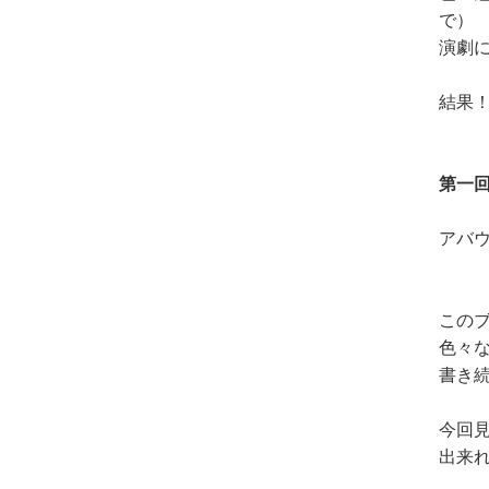
で）
演劇
結果
第一
アバ
この
色々
書き
今回
出来