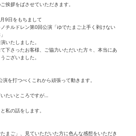
のご挨拶をばさせていただきます。
1月9日をもちまして
モノチルドレン第0回公演「ゆでたまご上手く剥けない
群」
終演いたしました。
来て下さったお客様、ご協力いただいた方々、本当にあ
とうございました。
回公演を打つべくこれから頑張って動きます。
言いたいところですが…
っと私の話をします。
でたまご」、見ていただいた方に色んな感想をいただき