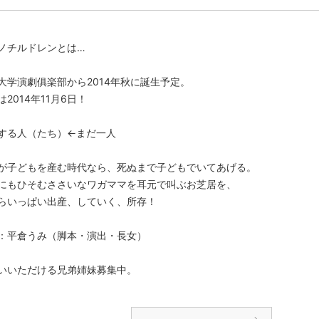
ノチルドレンとは…
大学演劇俱楽部から2014年秋に誕生予定。
2014年11月6日！
する人（たち）←まだ一人
が子どもを産む時代なら、死ぬまで子どもでいてあげる。
にもひそむささいなワガママを耳元で叫ぶお芝居を、
らいっぱい出産、していく、所存！
：平倉うみ（脚本・演出・長女）
いいただける兄弟姉妹募集中。