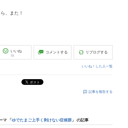
たら、また！
いいね
コメントする
リブログする
13
いいね！した人一覧
ポスト
記事を報告する
ーマ 「
ゆでたまご上手く剥けない症候群
」 の記事