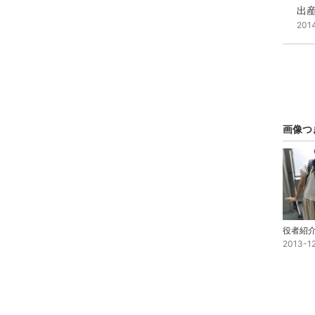
出
201
画像つ
2013-1