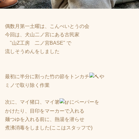
偶数月第一土曜は、こんぺいとうの会
今回は、犬山二ノ宮にある古民家
"山Z工房 二ノ宮BASE" で
流しそうめんをしました
最初に半分に割った竹の節をトンカチ
や
ミノで取り除く作業
次に、マイ猪口、マイ箸
にペーパーを
かけたり、目印をマーカーで入れる
麺つゆを入れる前に、熱湯を潜らせ
煮沸消毒をしました(ここはスタッフで)