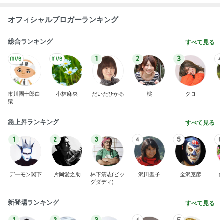
オフィシャルブロガーランキング
総合ランキング
すべて見る
1
2
3
市川團十郎白
小林麻央
だいたひかる
桃
クロ
猿
急上昇ランキング
すべて見る
1
2
3
4
5
デーモン閣下
片岡愛之助
林下清志(ビッ
沢田聖子
金沢克彦
グダディ)
新登場ランキング
すべて見る
1
2
3
4
5