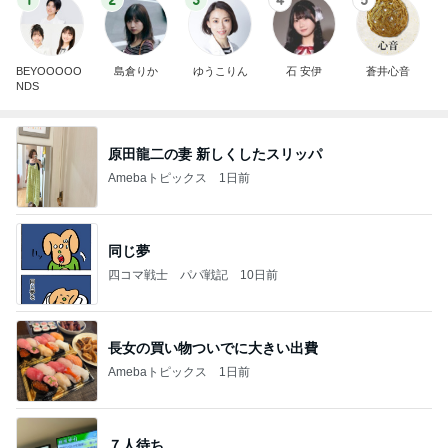
BEYOOOOO
島倉りか
ゆうこりん
石 安伊
蒼井心音
NDS
原田龍二の妻 新しくしたスリッパ
Amebaトピックス
1日前
同じ夢
四コマ戦士 パパ戦記
10日前
長女の買い物ついでに大きい出費
Amebaトピックス
1日前
７人待ち