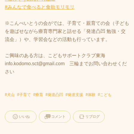
#みんなで食べると食欲モリモリ
※こんぺいとうの会がでは、子育て・親育ての会（子ども
を遊ばせながら療育専門家と話せる「発達凸凹 勉強・交
流会」）や、学習会などの活動も行っています。
ご興味のある方は、こどもサポートクラブ東海
info.kodomo.sct@gmail.com 三輪までお問い合わせくだ
さい
#
犬山
#
子育て
#
療育
#
発達凸凹
#
発達支援
#
体験
#
こども
いいね
コメント
リブログ