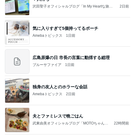
沢田聖子オフィシャルブログ「In My Heartな旅日
2日前
記」by Ameba
気に入りすぎて5個持ってるポーチ
Amebaトピックス
1日前
広島原爆の日 市長の言葉に動揺する総理
ブルーサファイア
1日前
独身の友人とのホラーな会話
Amebaトピックス
2日前
夫とファミレスで晩ごはん
武東由美オフィシャルブログ「MOTOちゃんと
22時間前
のはっぴぃな毎日」Powered by Ameba