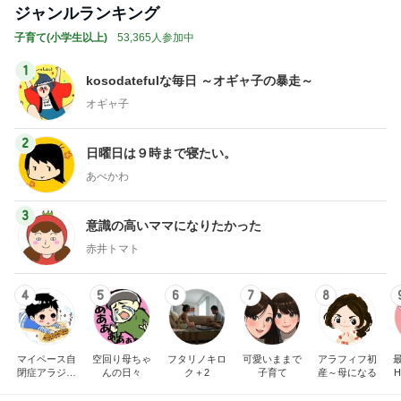
ジャンルランキング
子育て(小学生以上)
53,365人参加中
1
kosodatefulな毎日 ～オギャ子の暴走～
オギャ子
2
日曜日は９時まで寝たい。
あべかわ
3
意識の高いママになりたかった
赤井トマト
4
5
6
7
8
マイペース自
空回り母ちゃ
フタリノキロ
可愛いままで
アラフィフ初
閉症アラジン
んの日々
ク＋2
子育て
産～母になる
H
の子育て日記