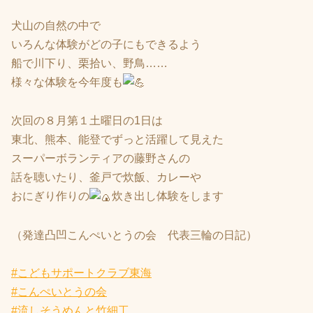
犬山の自然の中で
いろんな体験がどの子にもできるよう
船で川下り、栗拾い、野鳥……
様々な体験を今年度も
次回の８月第１土曜日の1日は
東北、熊本、能登でずっと活躍して見えた
スーパーボランティアの藤野さんの
話を聴いたり、釜戸で炊飯、カレーや
おにぎり作りの
炊き出し体験をします
（発達凸凹こんぺいとうの会 代表三輪の日記）
#こどもサポートクラブ東海
#こんぺいとうの会
#流しそうめんと竹細工