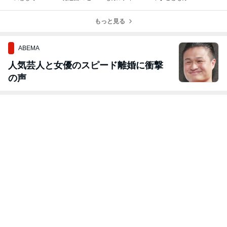
和7年度 文部科
ぺいとうの会」
座「e-スポーツ
チャー講座、一
学大臣表彰」 受
開催しました！
トライアルDa
般の方の申込は
賞のご報告
もっと見る
y！」
10/13からで
す！
ABEMA
人気芸人と女優のスピード離婚に衝撃
の声