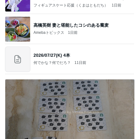
なす
フィギュアスケート応援（くまはともだち）
1日前
高橋英樹 妻と堪能したコシのある蕎麦
Amebaトピックス
1日前
2026/07/27(K) 4本
何でかな？何でだろ？
11日前