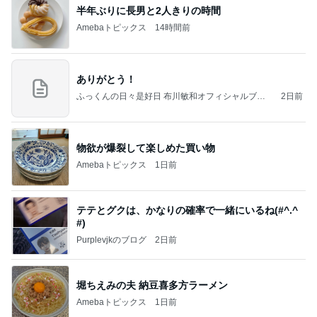
半年ぶりに長男と2人きりの時間
Amebaトピックス
14時間前
ありがとう！
ふっくんの日々是好日 布川敏和オフィシャルブロ
2日前
グ
物欲が爆裂して楽しめた買い物
Amebaトピックス
1日前
テテとグクは、かなりの確率で一緒にいるね(#^.^
#)
Purplevjkのブログ
2日前
堀ちえみの夫 納豆喜多方ラーメン
Amebaトピックス
1日前