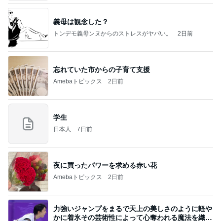
義母は観念した？
トンデモ義母ンヌからのストレスがヤバい。
2日前
忘れていた市からの子育て支援
Amebaトピックス
2日前
学生
日本人
7日前
夜に買ったパワーを求める赤い花
Amebaトピックス
2日前
力強いジャンプをまるで天上の美しさのように軽や
かに着氷その芸術性によって心奪われる魔法を織り