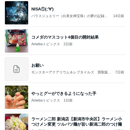
NISA①(;'∀')
パラスジュエリー（白美女神宝珠）の夢の記録
14日前
（続編）
コメダのマスコット4個目の開封結果
Amebaトピックス
2日前
お願い
モンスターアクアリウム＆レプタイルズ 買取販売
7日前
情報
やっとグーができるようになった手
Amebaトピックス
1日前
ラーメン二郎 新潟店【新潟市中央区】ラーメン小
つけメン変更 ツルパツ麺が旨い新潟二郎のつけ麺