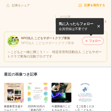
記事を報告する
記事をシェア
次の記事
家庭教育支援チームとして
気に入ったらフォロー
「令和7年度 文部科学大臣表
彰」 受賞のご報告
会員登録は不要です
NPO法人 こどもサポートクラブ東海
フォロー
NPO法人 こどもサポートクラブ東海
～こどもと一緒に輝こう！～ 特定非営利活動法人 こどもサポー
トクラブ東海の活動ブログです
最近の画像つき記事
家庭教育支援チ
2025年10月の
今週開催のこど
【ご注意くださ
ームとして 「令
「発達凸凹 こん
もカルチャー講
い】こどもカル