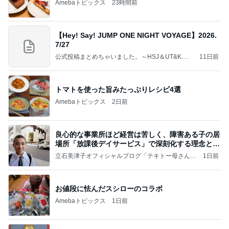
Amebaトピックス
23時間前
【Hey! Say! JUMP ONE NIGHT VOYAGE】2026.
7/27
公式投稿まとめちゃいました。～HSJ＆UT&K.O.
11日前
～
トマトを使った旨みたっぷりレシピ4選
Amebaトピックス
2日前
良心的な事業所ほど経営は苦しく、障害ある子の居
場所「放課後デイサービス」で深刻化する理念と現
実の
立石美津子オフィシャルブログ「テキトー母さんの
1日前
すすめ」Powered by Ameba
お値段に怯んだスシローのコラボ
Amebaトピックス
1日前