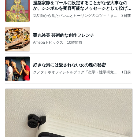
涅槃寂静をゴールに設定することがなぜ大事なの
か、シンボルを受容可能なメッセージとして投げる
ことが
気功師から見たバレエとヒーリングのコツ～「まと
3日前
いのば」ブログ
薬丸裕英 芸術的な創作フレンチ
Amebaトピックス
10時間前
好きな男には愛されない女の魂の秘密
クノタチホオフィシャルブログ「恋学・性学研究
1日前
室」Powered by Ameba