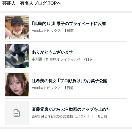
芸能人・有名人ブログ TOPへ
｢庶民的｣北川景子のプライベートに反響
Amebaトピックス
1日前
ありがとうございます
市川團十郎白猿オフィシャルB
2日前
辻希美の長女 ｢プロ顔負け｣のお菓子公開
Amebaトピックス
1日前
斎藤元彦がぶらぶら動画のアップを止めた
Bank of Dreamの公営競技はどこへ行く
8日前