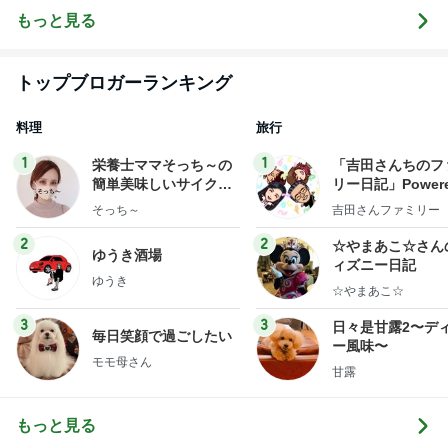
もっと見る
トップブロガーランキング
料理
旅行
1
1
栄養士ママそっち～の
「吉田さんちのフ
簡単美味しいサイクル
リー日記」Powere
献立
y Ameba 吉田さ
そっち～
吉田さんファミリー
ミリーオフィシャ
ログ
2
2
☆やまあこ☆さん
ゆうき酒場
ィズニー日記
ゆうき
☆やまあこ☆
3
3
日々是甘露2〜デ
毎日笑顔で過ごしたい
ー風味〜
モモ母さん
甘露
もっと見る