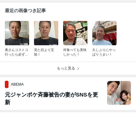
最近の画像つき記事
奥さんコストコ
見た目より宝
何食べても美味
久しぶりにやっ
行ったら必ず買
箱！
しかった！
ぱりうまい！
います！
もっと見る
ABEMA
元ジャンポケ斉藤被告の妻がSNSを更
新