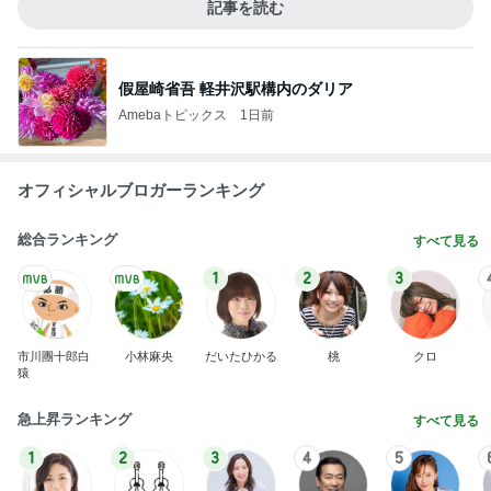
記事を読む
假屋崎省吾 軽井沢駅構内のダリア
Amebaトピックス
1日前
オフィシャルブロガーランキング
総合ランキング
すべて見る
1
2
3
市川團十郎白
小林麻央
だいたひかる
桃
クロ
猿
急上昇ランキング
すべて見る
1
2
3
4
5