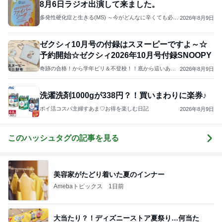
8月6日ラジオ出演して来ました。
多発性硬化症と生きる(MS) ～今がどんなに辛くても必ず
2026年8月9日
笑える時が来る～
ゼクシィ10月号の付録はスヌーピーですよ～☆
予約開始☆ゼクシィ2026年10月号付録SNOOPY
奇跡の合格！から学年ビリ＆不登校！！底から這いあが
2026年8月9日
ったブログ
洗濯洗剤1000gが338円？！買いまわりに楽券♪
ポイ活コスパ主婦すあま♡お得を楽しむ日記
2026年8月9日
このハッシュタグの記事を見る
美容家がたどり着いた夏のインナー
Amebaトピックス
1日前
大当たり？！ディズニーストア夏祭り…何当た