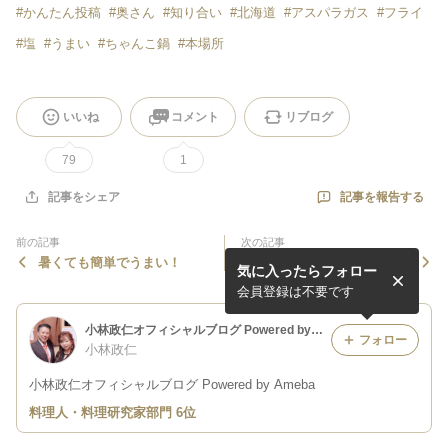
#
かんたん投稿
#
奥さん
#
知り合い
#
北海道
#
アスパラガス
#
フライ
#
塩
#
うまい
#
ちゃんこ鍋
#
本場所
いいね
コメント
リブログ
79
1
記事を報告する
記事をシェア
前の記事
次の記事
暑くても簡単でうまい！
いつも忘れてしまうのです
気に入ったらフォロー
が！
会員登録は不要です
小林政仁オフィシャルブログ Powered by Ameba
フォロー
小林政仁
小林政仁オフィシャルブログ Powered by Ameba
料理人・料理研究家部門 6位