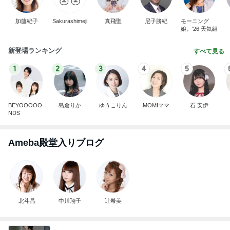
加藤紀子
Sakurashimeji
真飛聖
尼子勝紀
モーニング
娘。'26 天気組
新登場ランキング
すべて見る
1
2
3
4
5
BEYOOOOO
島倉りか
ゆうこりん
MOMIママ
石 安伊
NDS
Ameba殿堂入りブログ
北斗晶
中川翔子
辻希美