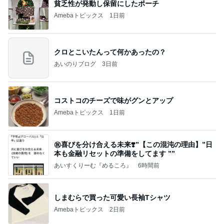
貧乏性が発動し保留にしたポーチ
Amebaトピックス
1日前
クロとこいたんって何かあったの？
あいのりブログ
3日前
コストコのチーズで味がグンとアップ
Amebaトピックス
1日前
㊗️喜びを分け合える未来❣️”【この混沌の理由】”⽇
本も⾦融リセットの準備をしてます ””
あいすくりーむ『めるころ』
6時間前
しまむらで買った可愛い長袖Tシャツ
Amebaトピックス
2日前