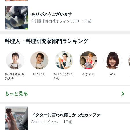
ありがとうございます
市川團十郎白猿オフィシャルB
5日前
料理人・料理研究家部門ランキング
料理研究家 今
山本ゆり
料理研究家ゆ
みきママ
AYA
泉久美
かり
もっと見る
ドクターに言われ嬉しかったカンファ
Amebaトピックス
1日前