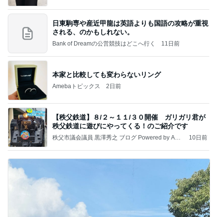
日東駒専や産近甲龍は英語よりも国語の攻略が重視
される、のかもしれない。
Bank of Dreamの公営競技はどこへ行く
11日前
本家と比較しても変わらないリング
Amebaトピックス
2日前
【秩父鉄道】８/２～１１/３０開催 ガリガリ君が
秩父鉄道に遊びにやってくる！のご紹介です
秩父市議会議員 黒澤秀之 ブログ Powered by Ame
10日前
ba