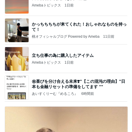
Amebaトピックス
1日前
かっちちちちが来てくれた！おしゃれなものを持っ
て！
桃オフィシャルブログ Powered by Ameba
11日前
立ち仕事の為に購入したアイテム
Amebaトピックス
1日前
㊗️喜びを分け合える未来❣️”【この混沌の理由】”⽇
本も⾦融リセットの準備をしてます ””
あいすくりーむ『めるころ』
6時間前