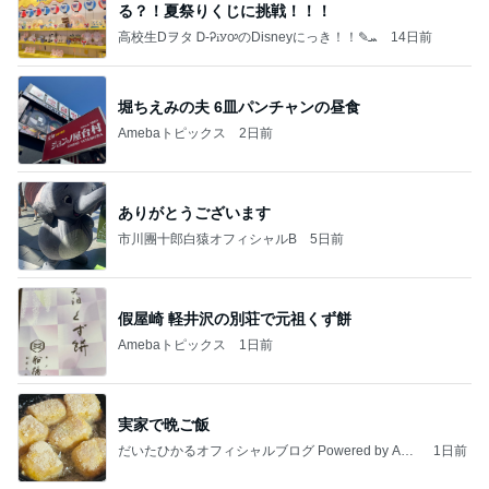
る？！夏祭りくじに挑戦！！！
高校生Dヲタ Ꭰ-ᎮꭵꭹꭴのDisneyにっき！！✎ܚ
14日前
堀ちえみの夫 6皿パンチャンの昼食
Amebaトピックス
2日前
ありがとうございます
市川團十郎白猿オフィシャルB
5日前
假屋崎 軽井沢の別荘で元祖くず餅
Amebaトピックス
1日前
実家で晩ご飯
だいたひかるオフィシャルブログ Powered by Ame
1日前
ba