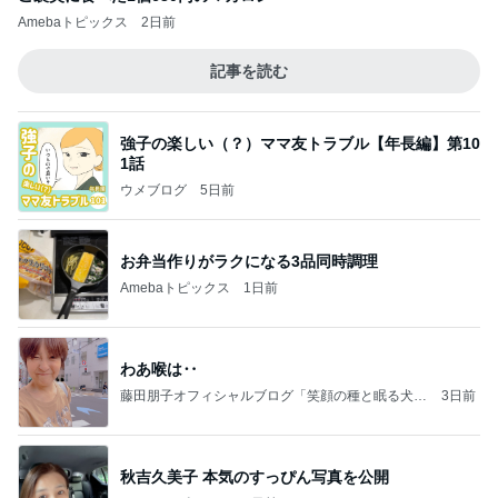
Amebaトピックス
2日前
記事を読む
強子の楽しい（？）ママ友トラブル【年長編】第10
1話
ウメブログ
5日前
お弁当作りがラクになる3品同時調理
Amebaトピックス
1日前
わあ喉は‥
藤田朋子オフィシャルブログ「笑顔の種と眠る犬」
3日前
Powered by Ameba
秋吉久美子 本気のすっぴん写真を公開