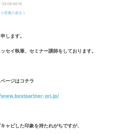
-29 06:46:16
：
小悪魔の過去
と申します。
エッセイ執筆、セミナー講師をしております。
ムページはコチラ
//www.bestpartner-prj.jp/
ピキャピした印象を持たれがちですが、