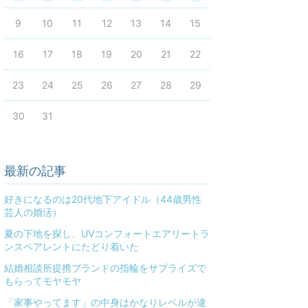
9
10
11
12
13
14
15
16
17
18
19
20
21
22
23
24
25
26
27
28
29
30
31
最新の記事
好きになるのは20代地下アイドル（44歳男性
芸人の婚活）
夏の下地を探し、UVコンフォートエアリートラ
ンスペアレントにたどり着いた
結婚相談所提携ブランドの指輪をサプライズで
もらってモヤモヤ
「家事やってます」の中身はかなりレベルが違