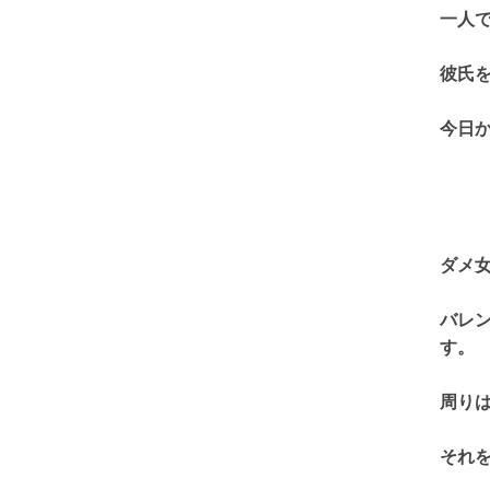
一人
彼氏
今日
ダメ
バレ
す。
周り
それ