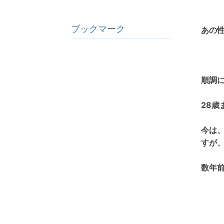
ブックマーク
あの
順調
28
今は
すが
数年