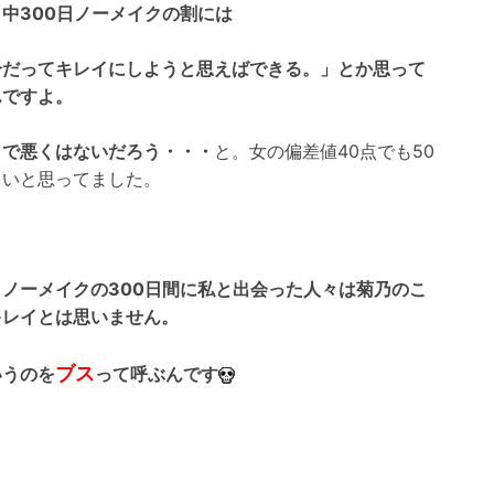
日中300日ノーメイクの割には
分だってキレイにしようと思えばできる。」
とか思って
んですよ。
まで悪くはないだろう・・・
と。女の偏差値40点でも50
らいと思ってました。
、ノーメイクの300日間に私と出会った人々は菊乃のこ
キレイとは思いません。
ブス
いうのを
って呼ぶんです