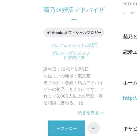
2011-01
菊乃＠婚活アドバイザ
テーマ
ー
Amebaオフィシャルブロガー
菊乃
プロフェッショナル
部門
恋愛
ブロガーズショップ
ピグの部屋
誕生日：
1979年9月9日
お住まいの地域：
東京都
ホー
自己紹介：
恋愛・婚活アドバイ
ザーの菊乃（きくの）です。 こ
れまで3,000人以上の恋愛・婚
http:
活相談に携わる。 婚...
続きを見る ＞
キャ
フォロー