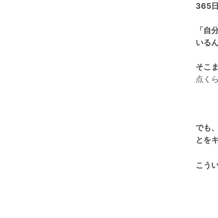
365
「自
いる
そこ
点く
でも
とを
こう