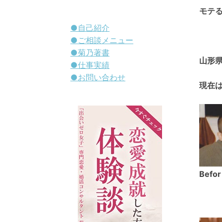
モテ
●自己紹介
●ご相談メニュー
●菊乃著書
山形
●仕事実績
●お問い合わせ
現在
Befor