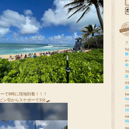
フ
fu
藤
s
骨
7
波
0
ーで9時に現地到着！！！
b
b
ビン宅からスケボーで3分🛹
c
S
h
岡
gu