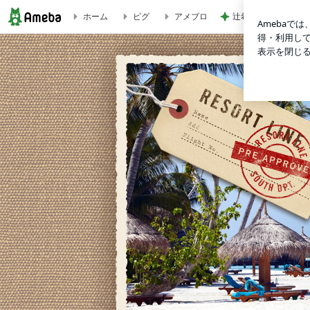
ホーム
ピグ
アメブロ
辻希美の長女 ｢プロ
★ハワイトリップvol.6 | 愛知県刈谷市サーフショップ｢ノーレ