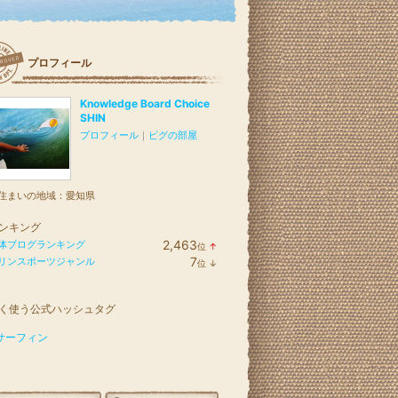
プロフィール
Knowledge Board Choice
SHIN
プロフィール
｜
ピグの部屋
住まいの地域：
愛知県
ンキング
2,463
体ブログランキング
位
↑
ラ
7
リンスポーツジャンル
位
↓
ン
ラ
キ
ン
ン
キ
グ
く使う公式ハッシュタグ
ン
上
グ
昇
下
サーフィン
降