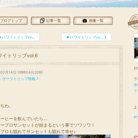
ブログトップ
記事一覧
画像一覧
★ハワイトリップvo…
★ハワイトリップvo…
イトリップvol.6
お
年02月14日 08時04分20秒
：
サーフトリップ情報
ラ
全
マ
にちわ。
よ
#
コーヒーを飲んでいたら…
レープロサンセットが始まるという事でソワソワ！
プロも観れてサンセットも観れて幸せ♪