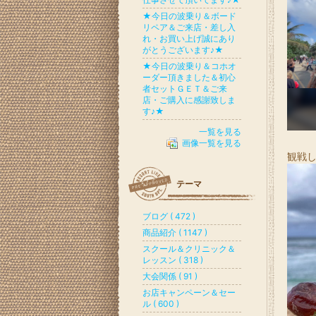
★今日の波乗り＆ボード
リペア＆ご来店・差し入
れ・お買い上げ誠にあり
がとうございます♪★
★今日の波乗り＆コホオ
ーダー頂きました＆初心
者セットＧＥＴ＆ご来
店・ご購入に感謝致しま
す♪★
一覧を見る
画像一覧を見る
観戦し
テーマ
ブログ ( 472 )
商品紹介 ( 1147 )
スクール＆クリニック＆
レッスン ( 318 )
大会関係 ( 91 )
お店キャンペーン＆セー
ル ( 600 )