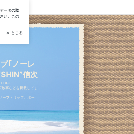
ログイン
プ｢ノーレ
HIN”信次
EDGE
事、家族事などを掲載してま
サーフトリップ、ボー