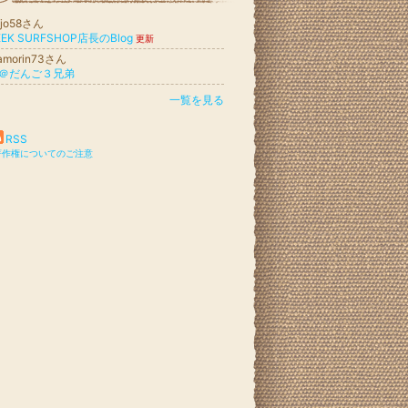
ojo58さん
EEK SURFSHOP店長のBlog
更新
amorin73さん
＠だんご３兄弟
一覧を見る
RSS
著作権についてのご注意