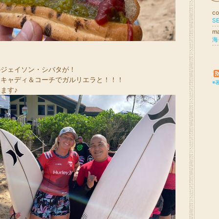
c
S
m
海
のジェイソン・シバタが！
ドキャディ＆コーチでガルリエラと！！！
※
ます♪