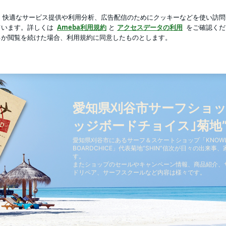
顔負け｣のお菓子公開
芸能人ブログ
人気ブログ
新規登録
ッジボードチョイス｣菊地”SHIN”信次
愛知県刈谷市サーフショッ
ッジボードチョイス｣菊地”S
愛知県刈谷市にあるサーフ＆スケートショップ「KNOWL
BOARDCHICE」代表菊地”SHIN”信次が日々の出来
す。
またショップのセールやキャンペーン情報、商品紹介、
ドリペア、サーフスクールなど内容は様々です。