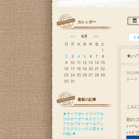
カレンダー
<<
8月
>>
日
月
火
水
木
金
土
1
★ハワ
2
3
4
5
6
7
8
9
10
11
12
13
14
15
16
17
18
19
20
21
22
2023
23
24
25
26
27
28
29
テーマ
30
31
最新の記事
こん
★サーフボードリペア＆
コホオーダー＆エリック
朝の
アラカワオーダー＆アッ
ハー
クスクラシック入荷＆そ
パイプ
の他♪★