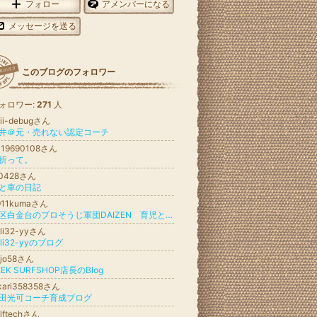
フォロー
アメンバーになる
メッセージを送る
このブログのフォロワー
ォロワー:
271
人
jii-debugさん
井＠元・売れない認定コーチ
i-19690108さん
折って。
t0428さん
と車の日記
911kumaさん
港区白金台のプロそうじ軍団DAIZEN 育児と仕事で自分の時間ゼロ…そんな貴方を救う、プロそうじ軍団DAIZEN
ali32-yyさん
ali32-yyのブログ
ojo58さん
EEK SURFSHOP店長のBlog
ikari358358さん
田光可コーチ育成ブログ
lftechさん