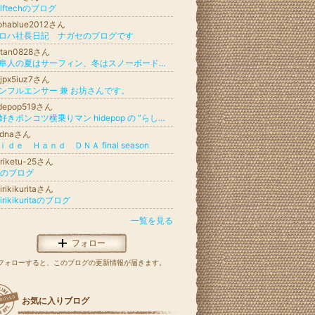
ulftechのブログ
lohablue2012さん
ロハ社長日記 ナガセのブログです
ittan0828さん
岐阜人の夏はサーフィン、冬はスノーボード ＆ロック万歳
5jpx5iuz7さん
ンフルエンサー 兼 お坊さんです。
idepop519さん
旅好きポンコツ横乗りマン hidepop の “らしく" 行こうぜ！
hdnaさん
ｉｄｅ Ｈａｎｄ ＤＮＡ final season
riketu-25さん
5のブログ
kirikikuritaさん
kirikikuritaのブログ
一覧を見る
フォロー
フォローすると、このブログの更新情報が届きます。
お気に入りブログ