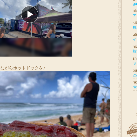
g
a
ア
k
u
イ
h
s
Ｓ
ながらホットドックを♪
pu
2
ri
ri