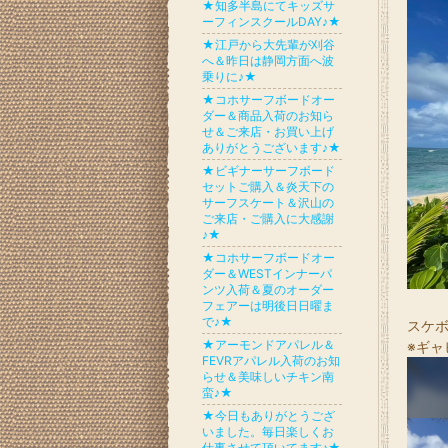
★知多半島にてキッズサ
ーフィンスクールDAY♪★
★江戸から大先輩が刈谷
へ＆昨日は静岡方面へ波
乗りに♪★
★コホサーフボードオー
ダー＆商品入荷のお知ら
せ＆ご来店・お買い上げ
ありがとうございます♪★
★ビギナーサーフボード
セットご購入＆炎天下の
サーフスケート＆沢山の
ご来店・ご購入に大感謝
♪★
★コホサーフボードオー
ダー＆WESTインナーパ
ンツ入荷＆夏のオーダー
フェアーは明後日日曜ま
で♪★
スケボ
★アーモンドアパレル＆
※ギャ
FEVRアパレル入荷のお知
らせ＆美味しいチキン南
蛮♪★
★今日もありがとうござ
いました。毎日楽しくお
仕事させて頂いてます♪★