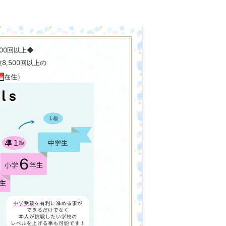
00回以上◆
,500回以上の
在住）