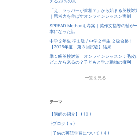
える20％の意
「え、ラッパーが首相？」から始まる英検対
｜思考力を伸ばすオンラインレッスン実例
SPREAD Methodを考案｜英作文指導の軸が
本になった話
中学２年生 準１級 / 中学２年生 ２級合格！
【2025年度 第３回試験】結果
準１級英検対策 オンラインレッスン：毛皮
どこから来るの？子どもと学ぶ動物の権利
一覧を見る
テーマ
【講師の紹介】 ( 10 )
├ブログ ( 5 )
├子供の英語学習について ( 4 )