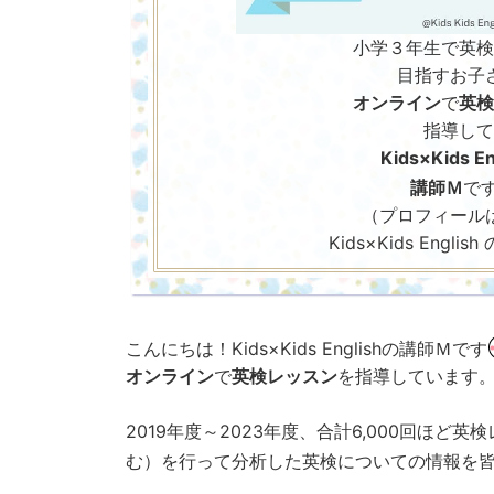
小学３年生で英検
目指すお子
オンライン
で
英検
指導して
Kids×Kids En
講師Ｍ
で
（プロフィール
Kids×Kids Englis
こんにちは！Kids×Kids Englishの講師Ｍです
オンライン
で
英検レッスン
を指導しています
2019年度～2023年度、合計6,000回ほど
む）を行って分析した英検についての情報を