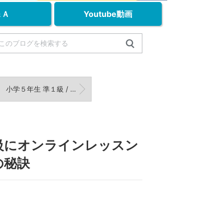
＆Ａ
Youtube動画
小学５年生 準１級 / 小学５年生 ２級合格！【2025年度 第2回試験】結果
級にオンラインレッスン
の秘訣