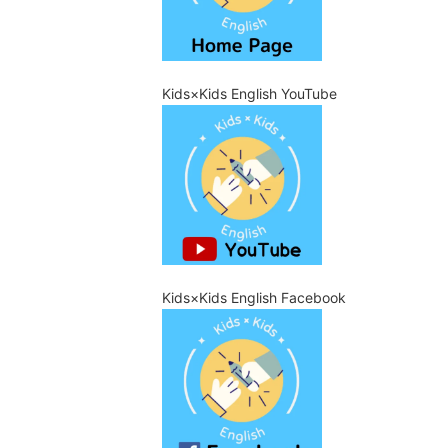
Kids×Kids English YouTube
Kids×Kids English Facebook