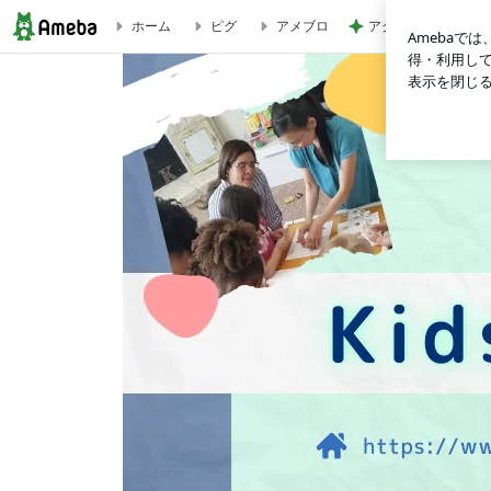
アグネス 太陽の光
ホーム
ピグ
アメブロ
英検 海外 オンラインレッスン 合格報告 帰国子女 海外在住