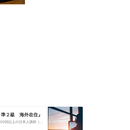
 準２級 海外在住』
◆英検レッスン4,000回以上◆オンラインレッスン経験6,500回以上の日本人講師（在住）小学３年生で英検２級合格を目指すお子さんにオンラインで英検レッスンを…