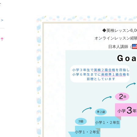
を
 ＞
◆英検レッスン6,0
オンラインレッスン経験8
↑
ラ
日本人講師（
ン
キ
ン
グ
上
昇