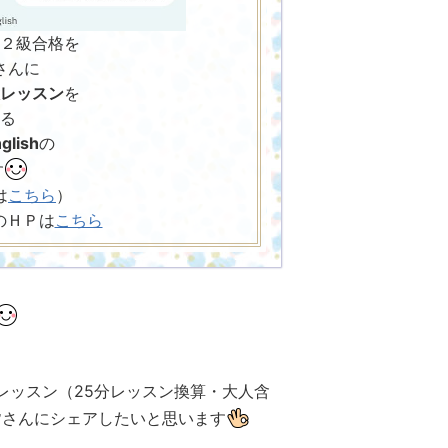
２級合格を
さんに
レッスン
を
る
glish
の
す
は
こちら
）
h のＨＰは
こちら
。
英検レッスン（25分レッスン換算・大人含
皆さんにシェアしたいと思います