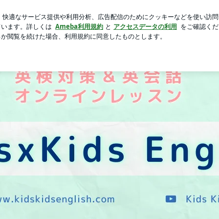
浴び感謝する時間
芸能人ブログ
人気ブログ
新規登録
 | 小学3年生で英検2級合格！レッスン実績2,500回以上