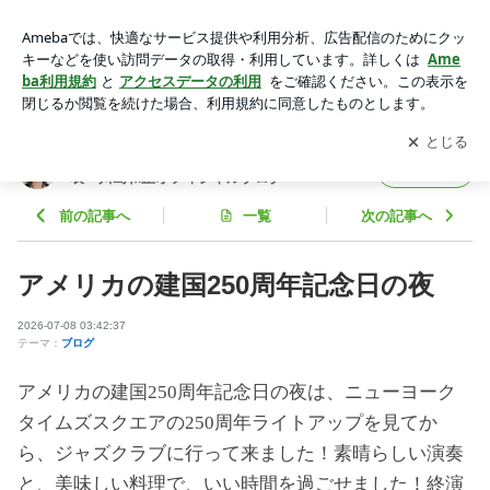
アメリカの建国250周年記念日の夜 | 世界を旅する年収１億円
ブロガー 川島塾代表 川島和正オフィシャルブログ Power
アプリをダウンロードして
ブログの更新通知
を受け取りまし
開く
ed by Ameba
ょう。
世界を旅する年収１億円ブロガー 川島塾代
フォロー
表 川島和正オフィシャルブログ
前の記事へ
一覧
次の記事へ
アメリカの建国250周年記念日の夜
2026-07-08 03:42:37
テーマ：
ブログ
アメリカの建国250周年記念日の夜は、ニューヨーク
タイムズスクエアの250周年ライトアップを見てか
ら、ジャズクラブに行って来ました！素晴らしい演奏
と、美味しい料理で、いい時間を過ごせました！終演