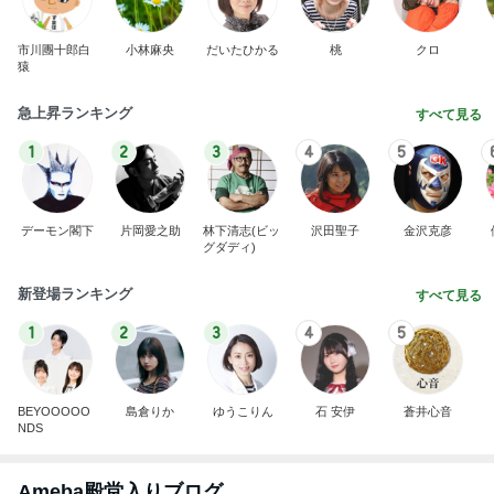
市川團十郎白
小林麻央
だいたひかる
桃
クロ
猿
急上昇ランキング
すべて見る
1
2
3
4
5
デーモン閣下
片岡愛之助
林下清志(ビッ
沢田聖子
金沢克彦
グダディ)
新登場ランキング
すべて見る
1
2
3
4
5
BEYOOOOO
島倉りか
ゆうこりん
石 安伊
蒼井心音
NDS
Ameba殿堂入りブログ