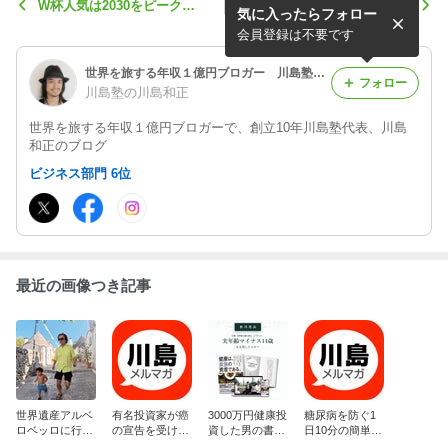
W杯人気は2030をピークに
本日7月7日誕生日で47歳に
気に入ったらフォロー
落ちるであろう理由
なりました！
会員登録は不要です
世界を旅する年収１億円ブロガー 川島塾代表 川島和正オフィシャルブログ Powered by Ameba
フォロー
川島塾の川島和正
世界を旅する年収１億円ブロガーで、創立10年川島塾代表、川島
和正のブログ
ビジネス部門 6位
最近の画像つき記事
世界遺産アルベ
有名投資家が癌
3000万円健康投
糖尿病を防ぐ1
ロベッロに行っ
の宣告を受けて
資した男の書籍
日10分の簡単な
て来ました！
人生を後悔
無料プレゼント
習慣