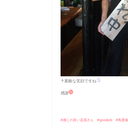
↑素敵な笑顔ですね
感謝
#感じの良い店員さん
#goodjob
#鳥貴