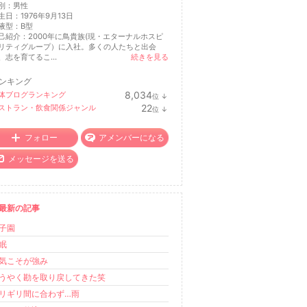
別：
男性
生日：
1976年9月13日
液型：
B型
己紹介：2000年に鳥貴族(現・エターナルホスピ
リティグループ）に入社。多くの人たちと出会
、志を育てるこ...
続きを見る
ンキング
8,034
体ブログランキング
位
↓
ラ
22
ストラン・飲食関係ジャンル
位
↓
ン
ラ
キ
ン
ン
キ
フォロー
アメンバーになる
グ
ン
下
グ
メッセージを送る
降
下
降
最新の記事
子園
眠
気こそが強み
うやく勘を取り戻してきた笑
リギリ間に合わず…雨