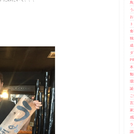
鳥
う
おも
ト
食事
独立
成長
ダ
PR
本 
勉強
環境
誕生
ご挨
言葉
家族
感謝
ラ
講演