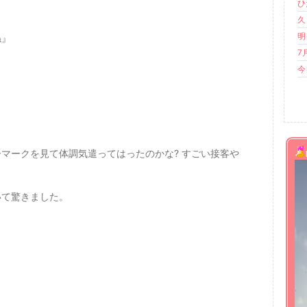
ひ
久
明
ね』
7
今
マークを見て体調気遣ってはったのかな? すごい接客や
いて驚きました。