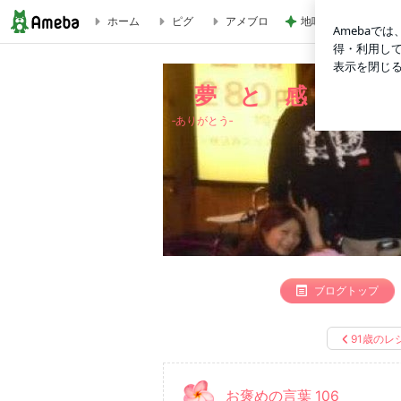
ホーム
ピグ
アメブロ
地味にうまい豆苗と
お褒めの言葉 106 | 夢 と 感 謝 を 忘 れ ず に
夢 と 感 謝 を
‐ありがとう‐
ブログトップ
91歳のレ
お褒めの言葉 106