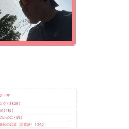
テーマ
グ ( 3335 )
 ( 115 )
のために ( 59 )
褒めの言葉〈鳥貴族〉 ( 346 )