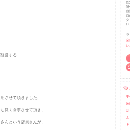
性
誕
血
自
タ
い
ラ
全
レ
が経営する
甲
利用させて頂きました。
睡
持ち良く食事させて頂き、
活
よ
村さんという店員さんが、
ギ