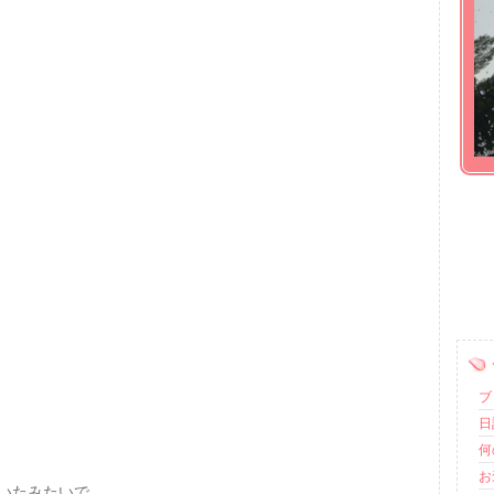
ブロ
日記
何
お
いたみたいで、、、