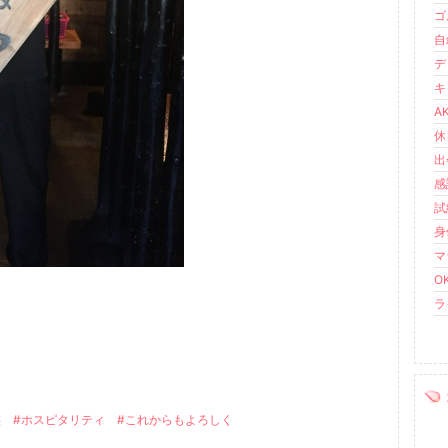
ゴル
自叙
デ
キ
AK
休日
出会
感謝
試練
身
マラ
OK
ライ
族
#ホスピタリティ
#これからもよろしく