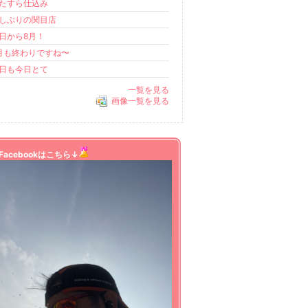
たすら仕込み
しぶりの関目店
日から8月！
月も終わりですね〜
日も今日とて
一覧を見る
画像一覧を見る
Facebookはこちら↓