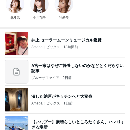
北斗晶
中川翔子
辻希美
井上 セーラームーンミュージカル鑑賞
Amebaトピックス
18時間前
A宮一家はなぜご静養しないのかなどとくだらない
記事
ブルーサファイア
2日前
潰した納戸がキッチンへと大変身
Amebaトピックス
1日前
【いなプー】素晴らしいところたくさん、ハマりす
ぎる場所