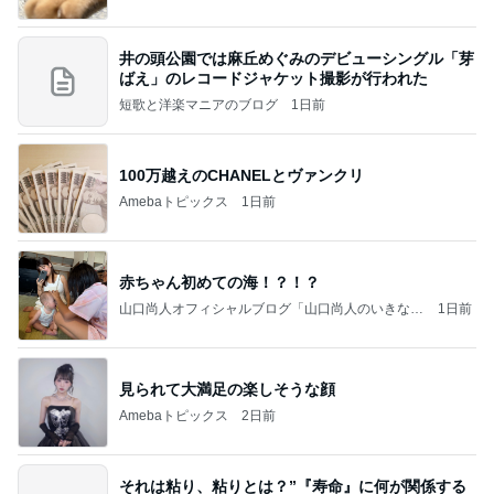
井の頭公園では麻丘めぐみのデビューシングル「芽
ばえ」のレコードジャケット撮影が行われた
短歌と洋楽マニアのブログ
1日前
100万越えのCHANELとヴァンクリ
Amebaトピックス
1日前
赤ちゃん初めての海！？！？
山口尚人オフィシャルブログ「山口尚人のいきなり
1日前
パパになったけど美容師も続けてます。」Powered
by Ameba
見られて大満足の楽しそうな顔
Amebaトピックス
2日前
それは粘り、粘りとは？”『寿命』に何が関係する