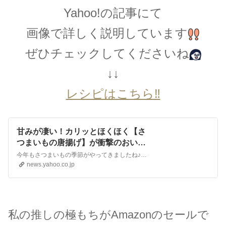
Yahoo!の記事にて
画像で詳しく説明しています
ぜひチェックしてくださいね
↓↓
レシピはこちら‼️
甘みが凄い！カリッとほくほく【さ
つまいもの唐揚げ】が衝撃のおいし
さ（どめさん） - エキスパート -
今年もさつまいもの季節がやってきましたね♪カリッとほくほくに仕上がる【さつまいもの唐揚げ】をご紹介させていただきます！少ない調味料でもさつまいもの甘みを最大限に引き出し、驚くほどのおいしさに。先にレン
Yahoo!ニュース
news.yahoo.co.jp
私の推しの極もちがAmazonのセールで