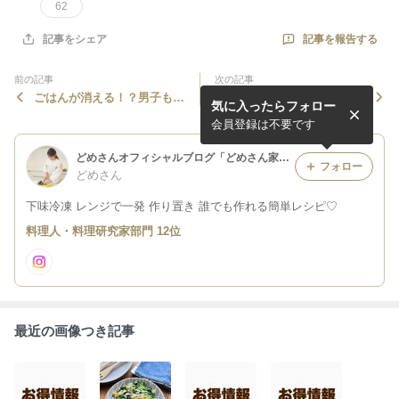
62
記事を報告する
記事をシェア
前の記事
次の記事
ごはんが消える！？男子も喜
今週もお疲れさまでした【お
気に入ったらフォロー
ぶ【黄金の豚バラ焼肉】
弁当5日分】一挙公開！
会員登録は不要です
どめさんオフィシャルブログ「どめさん家の簡単・毎日ごはん」Powered by Ameba
フォロー
どめさん
下味冷凍 レンジで一発 作り置き 誰でも作れる簡単レシピ♡
料理人・料理研究家部門 12位
最近の画像つき記事