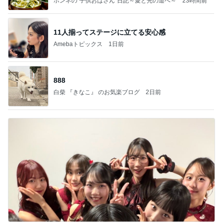
ホンネの“子供おばさん”日記～愛と光の道へ～
23時間前
11人揃ってステージに立てる安心感
Amebaトピックス
1日前
888
白柴 『きなこ』 のお気楽ブログ
2日前