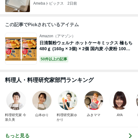
Amebaトピックス
2日前
この記事でPickされているアイテム
Amazon（アマゾン）
日清製粉ウェルナ ホットケーキミックス 極もち
480ｇ (160g × 3個) × 2個 国内麦 小麦粉 100%
使用 ホットケーキ (もっちり/しっとり食感) ク
50件以上の記事
ッキー 蒸しパン ドーナツ ピザ の アレンジレシ
ピ にも
料理人・料理研究家部門ランキング
料理研究家 今
山本ゆり
料理研究家ゆ
みきママ
AYA
泉久美
かり
もっと見る