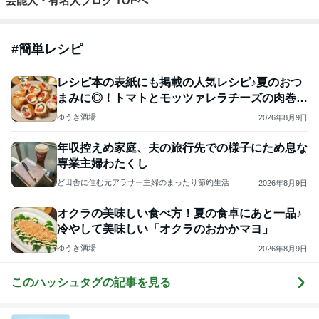
芸能人・有名人ブログ TOPへ
#
簡単レシピ
レシピ本の表紙にも掲載の人気レシピ♪夏のおつ
まみに◎！トマトとモッツァレラチーズの肉巻き
フライ
ゆうき酒場
2026年8月9日
年収控えめ家庭、夫の旅行先での様子にため息な
専業主婦わたくし
ど田舎に住む元アラサー主婦のまったり節約生活
2026年8月9日
オクラの美味しい食べ方！夏の食卓にあと一品♪
冷やして美味しい「オクラのおかかマヨ」
ゆうき酒場
2026年8月9日
このハッシュタグの記事を見る