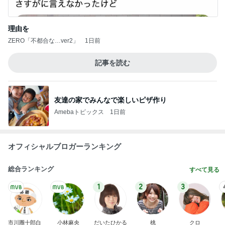
理由を
ZERO「不都合な…ver2」
1日前
記事を読む
友達の家でみんなで楽しいピザ作り
Amebaトピックス
1日前
オフィシャルブロガーランキング
総合ランキング
すべて見る
1
2
3
市川團十郎白
小林麻央
だいたひかる
桃
クロ