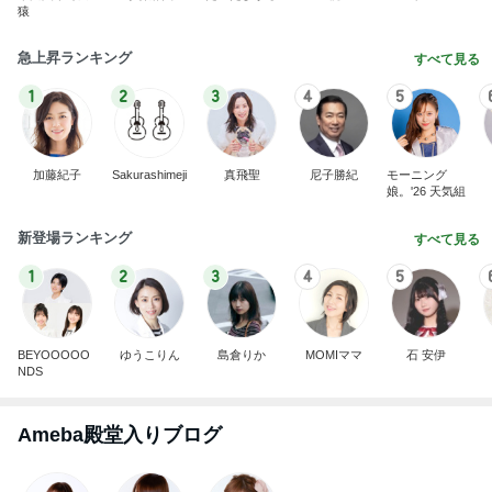
猿
急上昇ランキング
すべて見る
1
2
3
4
5
加藤紀子
Sakurashimeji
真飛聖
尼子勝紀
モーニング
娘。'26 天気組
新登場ランキング
すべて見る
1
2
3
4
5
BEYOOOOO
ゆうこりん
島倉りか
MOMIママ
石 安伊
NDS
Ameba殿堂入りブログ