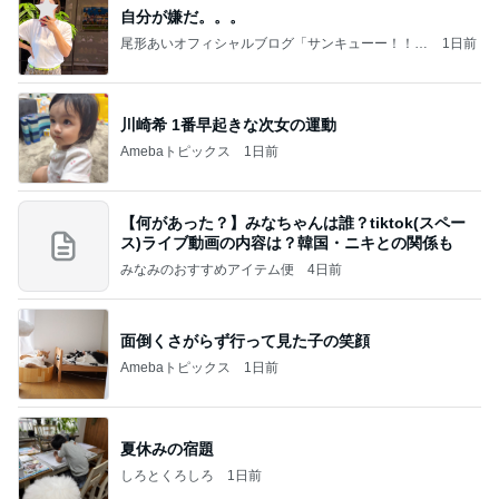
自分が嫌だ。。。
尾形あいオフィシャルブログ「サンキューー！！尾
1日前
形家です！by嫁」Powered by Ameba
川崎希 1番早起きな次女の運動
Amebaトピックス
1日前
【何があった？】みなちゃんは誰？tiktok(スペー
ス)ライブ動画の内容は？韓国・ニキとの関係も
みなみのおすすめアイテム便
4日前
面倒くさがらず行って見た子の笑顔
Amebaトピックス
1日前
夏休みの宿題
しろとくろしろ
1日前