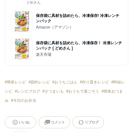
どめさん
保存袋に具材を詰めたら、冷凍保存! 冷凍レンチ
ンパック
Amazon（アマゾン）
保存袋に具材を詰めたら、冷凍保存！ 冷凍レンチ
ンパック [ どめさん ]
楽天市場
#
簡単レシピ
#
節約レシピ
#
おうちごはん
#
作り置きレシピ
#
時短レ
シピ
#
レシピブログ
#
さつまいも
#
おうちで過ごそう
#
簡単おつま
み
#
今日のお弁当
いいね
コメント
リブログ