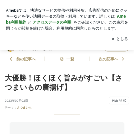
大優勝！ほくほく旨みがすごい【さつまいもの唐揚げ】 | どめ
さんオフィシャルブログ「どめさん家の簡単・毎日ごはん」P
アプリをダウンロードして
ブログの更新通知
を受け取りまし
開く
owered by Ameba
ょう。
どめさんオフィシャルブログ「どめさん家の
フォロー
簡単・毎日ごはん」
前の記事へ
一覧
次の記事へ
大優勝！ほくほく旨みがすごい【さ
つまいもの唐揚げ】
2023年09月02日
テーマ：
さつまいも