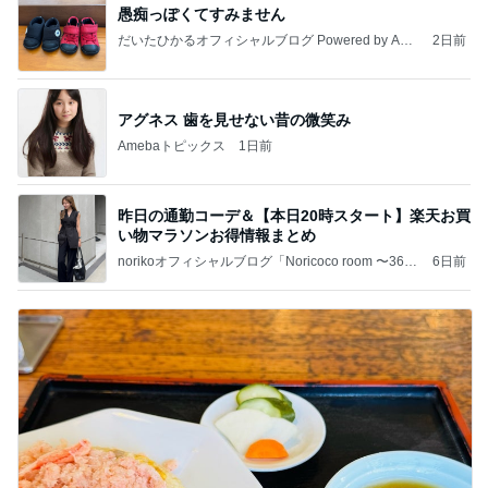
愚痴っぽくてすみません
だいたひかるオフィシャルブログ Powered by Ame
2日前
ba
アグネス 歯を見せない昔の微笑み
Amebaトピックス
1日前
昨日の通勤コーデ＆【本日20時スタート】楽天お買
い物マラソンお得情報まとめ
norikoオフィシャルブログ「Noricoco room 〜365
6日前
日コーディネート日記〜」Powered by Ameba