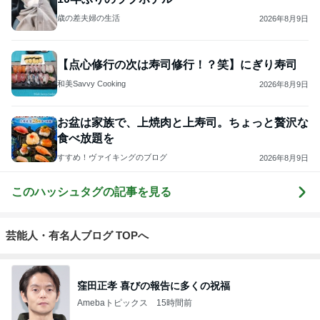
歳の差夫婦の生活
2026年8月9日
【点心修行の次は寿司修行！？笑】にぎり寿司
和美Savvy Cooking
2026年8月9日
お盆は家族で、上焼肉と上寿司。ちょっと贅沢な
食べ放題を
すすめ！ヴァイキングのブログ
2026年8月9日
このハッシュタグの記事を見る
芸能人・有名人ブログ TOPへ
窪田正孝 喜びの報告に多くの祝福
Amebaトピックス
15時間前