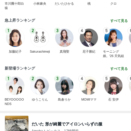
市川團十郎白
小林麻央
だいたひかる
桃
クロ
猿
急上昇ランキング
すべて見る
1
2
3
4
5
加藤紀子
Sakurashimeji
真飛聖
尼子勝紀
モーニング
娘。'26 天気組
新登場ランキング
すべて見る
1
2
3
4
5
BEYOOOOO
ゆうこりん
島倉りか
MOMIママ
石 安伊
NDS
だいた 形が綺麗でアイロンいらずの服
Amebaトピックス
17時間前