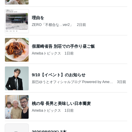
理由を
ZERO「不都合な…ver2」
2日前
假屋崎省吾 別荘での手作り昼ご飯
Amebaトピックス
1日前
9/10【イベント】のお知らせ
辰巳ゆうとオフィシャルブログ Powered by Ameb
3日前
a
桃の母 長男と美味しい日本蕎麦
Amebaトピックス
1日前
2026/08/02(K) 3本