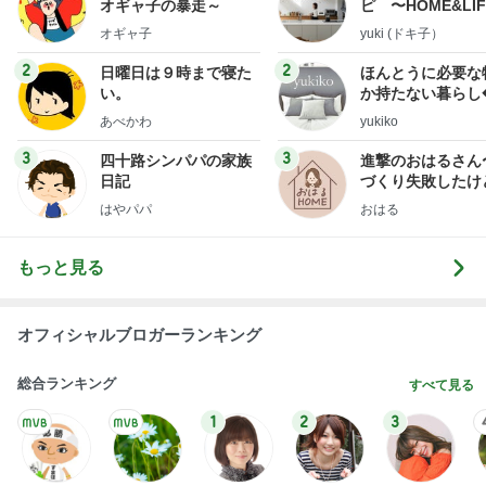
オギャ子の暴走～
ピ 〜HOME&LI
オギャ子
yuki (ドキ子）
2
2
日曜日は９時まで寝た
ほんとうに必要な
い。
か持たない暮らし
ep Life Simple
あべかわ
yukiko
ンテリアのきろく
3
3
四十路シンパパの家族
進撃のおはるさん
日記
づくり失敗したけ
は元気です〜
はやパパ
おはる
もっと見る
オフィシャルブロガーランキング
総合ランキング
すべて見る
1
2
3