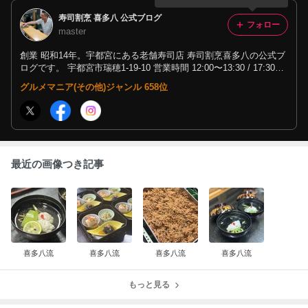
寿司割烹 喜多八 公式ブログ
フォロー
master
創業 昭和14年。宇都宮にある老舗寿司店 寿司割烹喜多八の公式ブ
ログです。 宇都宮市瑞穂1-19-10 営業時間 12:00〜13:30 / 17:30〜
21:00（ラストオーダー） 毎週水曜日定休 ☎︎028-656-4611 寿司割
グルメマニア(その他)ジャンル 658位
烹 喜多八 HP http://www.kitahachisushi.com/
最近の画像つき記事
喜多八流
喜多八流
喜多八流
喜多八流
もっと見る