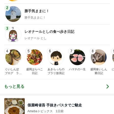
2
勝手気ままに！
勝手気ままに！
3
レオナールとしの食べ歩き日記
レオナール とし
4
5
6
7
8
くいしんぼ
盛岡はらぺこ
あきらっちの
ハマチの一生
盛岡食いしん
ブログ ラン
日記
ブラリ放浪記
爺日記
チ
もっと見る
假屋崎省吾 手抜きパスタでご馳走
Amebaトピックス
1日前