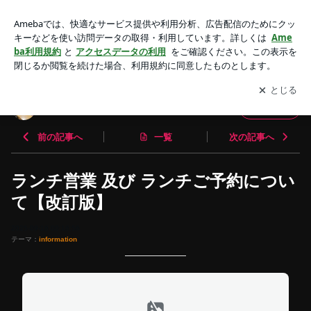
ランチ営業 及び ランチご予約について【改訂版】 | 寿司割烹
喜多八 公式ブログ
アプリをダウンロードして
ブログの更新通知
を受け取りまし
開く
ょう。
寿司割烹 喜多八 公式ブログ
フォロー
前の記事へ
一覧
次の記事へ
ランチ営業 及び ランチご予約につい
て【改訂版】
2025-09-16 00:16:56
テーマ：
information