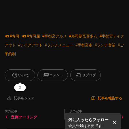
#
寿司
#
寿司屋
#
宇都宮グルメ
#
寿司割烹喜多八
#
宇都宮テイク
アウト
#
テイクアウト
#
ランチメニュー
#
宇都宮市
#
ランチ営業
#
ご
予約制
いいね
コメント
リブログ
3
記事を報告する
記事をシェア
前の記事
次の記事
定例ツーリング
喜多八流
気に入ったらフォロー
会員登録は不要です