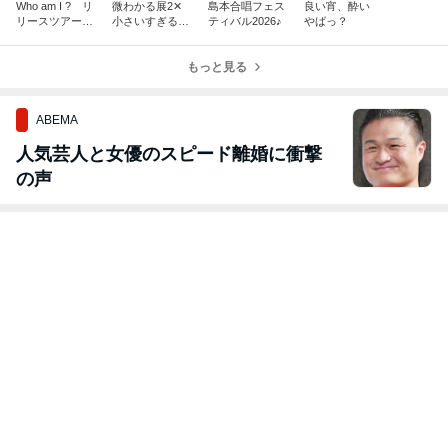
Who am I ? リ
微わかる展2✕
島本合唱フェス
良い宵、酔い
リースツアーFi
小さいすぎるよ
ティバル2026♪
やばっ？
nal大阪
展
もっと見る
ABEMA
人気芸人と女優のスピード離婚に衝撃
の声