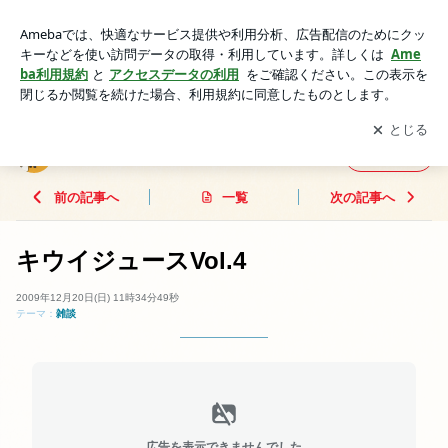
キウイジュースVol.4 | キウイジュース
アプリをダウンロードして
ブログの更新通知
を受け取りまし
開く
ょう。
キウイジュース
フォロー
前の記事へ
一覧
次の記事へ
キウイジュースVol.4
2009年12月20日(日) 11時34分49秒
テーマ：
雑談
広告を表示できませんでした