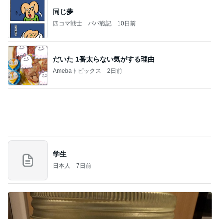
母が忘れ悔しい440万の保険料
Amebaトピックス
2日前
お願い
モンスターアクアリウム＆レプタイルズ 買取販売
7日前