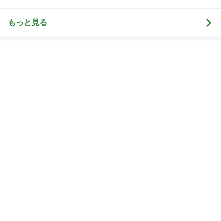
り空
もっと見る
大好きでまた買いに行きたいあんみつ
Amebaトピックス
2日前
スーパーで初めて見た話題の商品
Amebaトピックス
2日前
アウトレット店舗での大興奮の出会い
Amebaトピックス
2日前