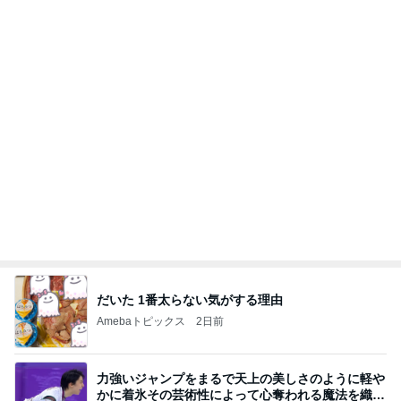
同じ夢
四コマ戦士 パパ戦記
10日前
秋野暢子 取材日だったことを報告
Amebaトピックス
2日前
学生
日本人
7日前