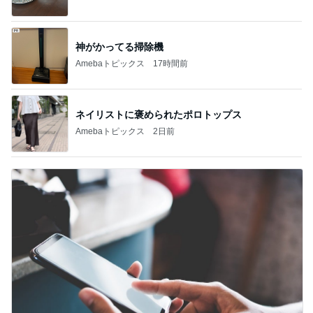
買うか悩んで朝を迎えたら完売
Amebaトピックス
2日前
記事を読む
トップブロガーランキング
インテリア&DIY
子育て
1
1
おうちと暮らしのレシ
kosodatefulな毎
ピ 〜HOME&LIFE〜
オギャ子の暴走～
yuki (ドキ子）
オギャ子
2
2
ほんとうに必要な物し
日曜日は９時まで
か持たない暮らし◆Ke
い。