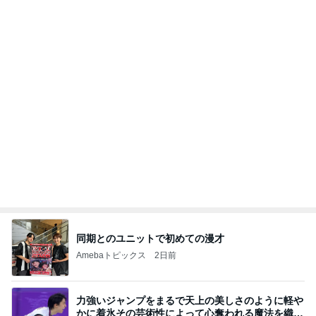
同じ夢
四コマ戦士 パパ戦記
10日前
だいた 1番太らない気がする理由
Amebaトピックス
2日前
学生
日本人
7日前