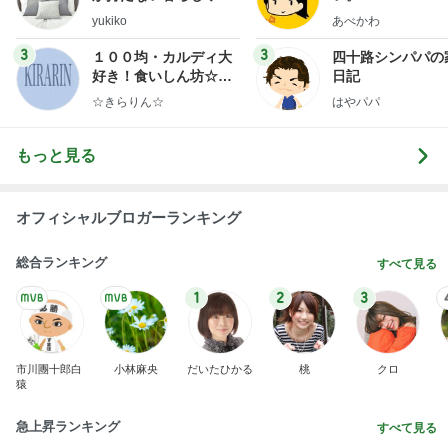
1
2
3
4
5
デーモン閣下
片岡愛之助
林下清志(ビッ
沢田聖子
金沢克彦
グダディ)
新登場ランキング
すべて見る
1
2
3
4
5
BEYOOOOO
島倉りか
ゆうこりん
石 安伊
蒼井心音
NDS
難病を話しても金の無心した実母
Amebaトピックス
2日前
広島原爆の日 市長の言葉に動揺する総理
ブルーサファイア
1日前