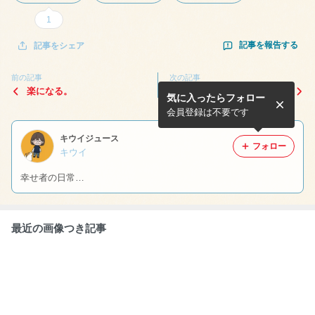
1
記事を報告する
記事をシェア
前の記事
次の記事
楽になる。
人の輪に感謝！
気に入ったらフォロー
会員登録は不要です
キウイジュース
フォロー
キウイ
幸せ者の日常…
最近の画像つき記事