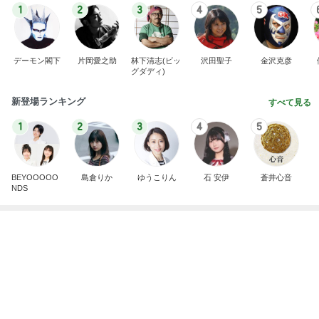
初めてまともに食べられたケール
Amebaトピックス
2日前
斎藤元彦がぶらぶら動画のアップを止めた
Bank of Dreamの公営競技はどこへ行く
8日前
とんでもなくポンコツだったCTスキャン
Amebaトピックス
2日前