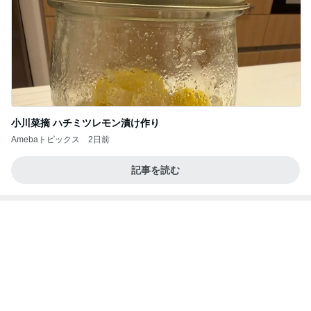
情報
一手間で便利なカルティエの存在感
Amebaトピックス
2日前
2026/07/27(K) 4本
何でかな？何でだろ？
10日前
細川直美 アイスブルーのフレンチ
Amebaトピックス
2日前