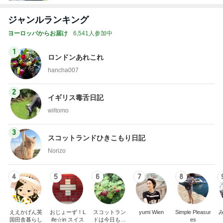
ジャンルランキング
ヨーロッパからお届け
6,541人参加中
1
ロンドンあれこれ
hancha007
2
イギリス毒舌日記
wiltomo
3
スコットランドひきこもり日記
Norizo
4
5
6
7
8
ええかげん英
おじょーず！L
スコットラン
yumi Wien
Simple Pleasur
国田舎暮らし
ife☆in スイス
ドは今日も曇
es