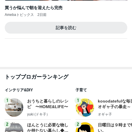
ep Life Simple◆〜イ
yukiko
あべかわ
ンテリアのきろく〜
3
3
１００均・カルディ大
四十路シンパパの
好き！食いしん坊☆き
日記
らりん☆のブログ
☆きらりん☆
はやパパ
もっと見る
オフィシャルブロガーランキング
総合ランキング
すべて見る
1
2
3
市川團十郎白
小林麻央
だいたひかる
桃
クロ
猿
急上昇ランキング
すべて見る