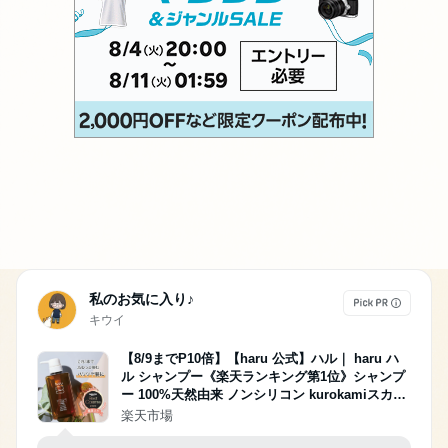
私のお気に入り♪
キウイ
【8/9までP10倍】【haru 公式】ハル｜ haru ハ
ル シャンプー《楽天ランキング第1位》シャンプ
ー 100%天然由来 ノンシリコン kurokamiスカル
プ アミノ酸 リンス不要 ダメージ補修 ボリューム
楽天市場
ヘアケア オールインワン