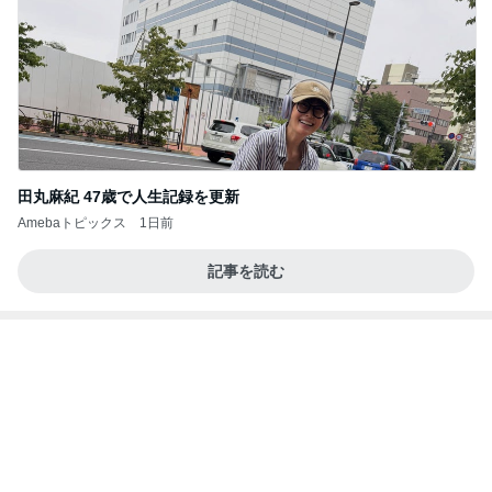
フィギュアスケート応援（くまはともだち）
1日前
買い物とお茶を楽しんだひとり時間
Amebaトピックス
2日前
夫とファミレスで晩ごはん
武東由美オフィシャルブログ「MOTOちゃんと
20時間前
のはっぴぃな毎日」Powered by Ameba
買わなかった事を後悔した3600円
Amebaトピックス
2日前