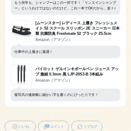
もう何年も、シャンプーはこの一択です！「リンスインシャンプ
ー」というわけではないのだけど、これ一本でOKだから、楽々♪
[ムーンスター] レディース 上履き フレッシュメ
イト 52 スクール スリッポン 2E スニーカー 日本
製 抗菌防臭 Freshmate 52 ブラック 25.5cm
Amazon（アマゾン）
仕事中の上履きに最適！
パイロット ゲルインキボールペン ジュース アッ
プ 激細 0.3mm 黒 LJP-20S3-B 3本組み
Amazon（アマゾン）
複写式の連絡帳に細かい字を書くのにぴったりです！
いいね
コメント
リブログ