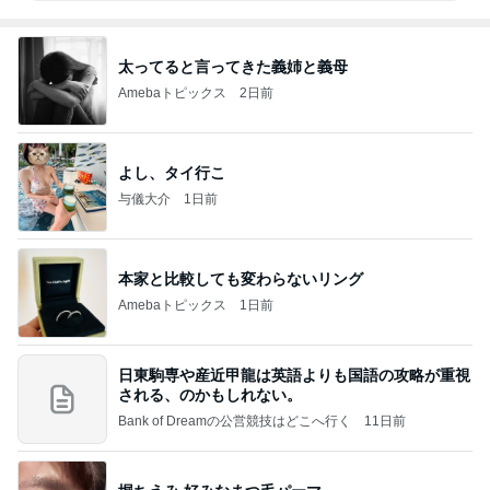
太ってると言ってきた義姉と義母
Amebaトピックス
2日前
よし、タイ行こ
与儀大介
1日前
本家と比較しても変わらないリング
Amebaトピックス
1日前
日東駒専や産近甲龍は英語よりも国語の攻略が重視
される、のかもしれない。
Bank of Dreamの公営競技はどこへ行く
11日前