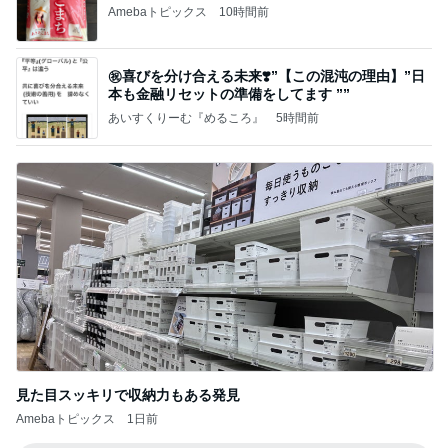
Amebaトピックス
10時間前
㊗️喜びを分け合える未来❣️”【この混沌の理由】”⽇
本も⾦融リセットの準備をしてます ””
あいすくりーむ『めるころ』
5時間前
見た目スッキリで収納力もある発見
Amebaトピックス
1日前