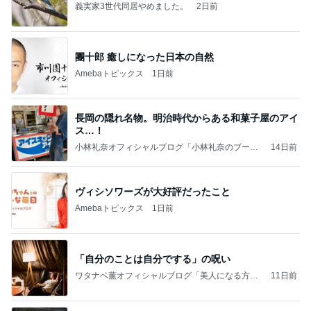
義実家3世代同居やめました。
2日前
團十郎 癒しになった日本の自然
Amebaトピックス
1日前
長岡の隠れ名物。明治時代からある和菓子屋のアイ
ス…！
小林礼奈オフィシャルブログ「小林礼奈のブーブ
14日前
ーブログ」Powered by Ameba
ヴィシソワーズが大好評だったこと
Amebaトピックス
1日前
「自分のことは自分でする」の呪い
ワタナベ薫オフィシャルブログ「美人になる方
11日前
法」Powered by Ameba