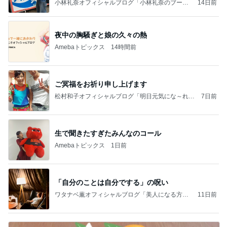
小林礼奈オフィシャルブログ「小林礼奈のブーブ
14日前
ーブログ」Powered by Ameba
夜中の胸騒ぎと娘の久々の熱
Amebaトピックス
14時間前
ご冥福をお祈り申し上げます
松村和子オフィシャルブログ「明日元気にな～れ」
7日前
Powered by Ameba
生で聞きたすぎたみんなのコール
Amebaトピックス
1日前
「自分のことは自分でする」の呪い
ワタナベ薫オフィシャルブログ「美人になる方
11日前
法」Powered by Ameba