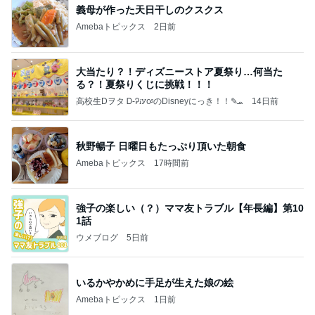
義母が作った天日干しのクスクス
Amebaトピックス
2日前
大当たり？！ディズニーストア夏祭り…何当た
る？！夏祭りくじに挑戦！！！
高校生Dヲタ Ꭰ-ᎮꭵꭹꭴのDisneyにっき！！✎ܚ
14日前
秋野暢子 日曜日もたっぷり頂いた朝食
Amebaトピックス
17時間前
強子の楽しい（？）ママ友トラブル【年長編】第10
1話
ウメブログ
5日前
いるかやかめに手足が生えた娘の絵
Amebaトピックス
1日前