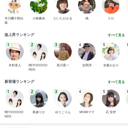
市川團十郎白
小林麻央
だいたひかる
桃
クロ
猿
急上昇ランキング
すべて見る
1
2
3
4
5
木村直人
BEYOOOOO
美川憲一
吉岡淳
水森かおり
NDS
新登場ランキング
すべて見る
1
2
3
4
5
BEYOOOOO
島倉りか
ゆうこりん
MOMIママ
石 安伊
NDS