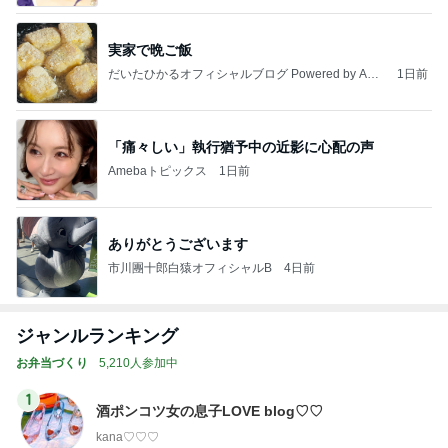
実家で晩ご飯
だいたひかるオフィシャルブログ Powered by Ame
1日前
ba
「痛々しい」執行猶予中の近影に心配の声
Amebaトピックス
1日前
ありがとうございます
市川團十郎白猿オフィシャルB
4日前
ジャンルランキング
お弁当づくり
5,210人参加中
1
酒ポンコツ女の息子LOVE blog♡♡
kana♡♡♡