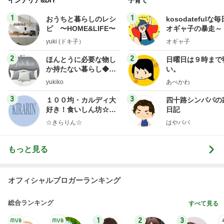
インテリア&DIY
子育て
1
1
おうちと暮らしのレシ
kosodatefulな毎
ピ 〜HOME&LIFE〜
オギャ子の暴走～
yuki (ドキ子）
オギャ子
2
2
ほんとうに必要な物し
日曜日は９時まで
か持たない暮らし◆Ke
い。
ep Life Simple◆〜イ
yukiko
あべかわ
ンテリアのきろく〜
3
3
１００均・カルディ大
四十路シンパパの
好き！食いしん坊☆き
日記
らりん☆のブログ
☆きらりん☆
はやパパ
もっと見る
オフィシャルブロガーランキング
総合ランキング
すべて見る
1
2
3