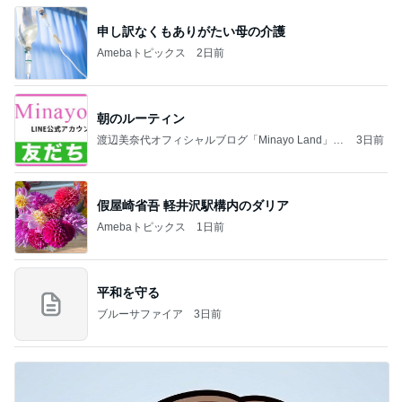
申し訳なくもありがたい母の介護
Amebaトピックス
2日前
朝のルーティン
渡辺美奈代オフィシャルブログ「Minayo Land」P
3日前
owered by Ameba
假屋崎省吾 軽井沢駅構内のダリア
Amebaトピックス
1日前
平和を守る
ブルーサファイア
3日前