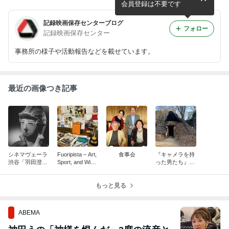
ート
会員登録は不要です
記録映画保存センターブログ
フォロー
記録映画保存センター
事務所の様子や活動報告などを載せています。
最近の画像つき記事
シネマヴェーラ
Fuoripista – Art,
食事会
『キャメラを持
渋谷「羽田澄子
Sport, and Winte
った男たち』東
生誕百年記念上
r「雪の結晶」
京都埋蔵文化財
映」スタート
センター
もっと見る
ABEMA