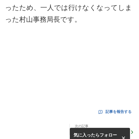
ったため、一人では行けなくなってしま
った村山事務局長です。
記事を報告する
次の記事
シネマヴェーラ渋谷「羽田澄
気に入ったらフォロー
子 生誕百年記念上映」スタ