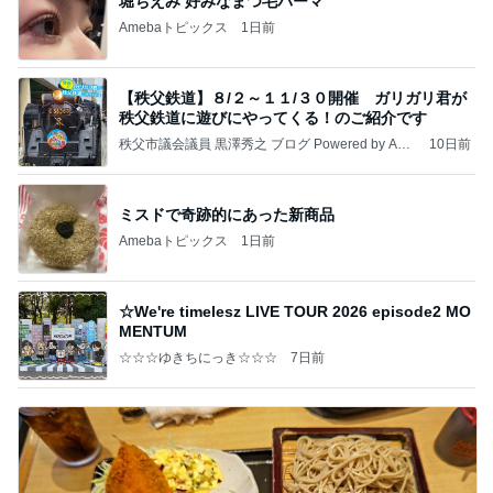
堀ちえみ 好みなまつ毛パーマ
Amebaトピックス
1日前
【秩父鉄道】８/２～１１/３０開催 ガリガリ君が
秩父鉄道に遊びにやってくる！のご紹介です
秩父市議会議員 黒澤秀之 ブログ Powered by Ame
10日前
ba
ミスドで奇跡的にあった新商品
Amebaトピックス
1日前
☆We're timelesz LIVE TOUR 2026 episode2 MO
MENTUM
☆☆☆ゆきちにっき☆☆☆
7日前