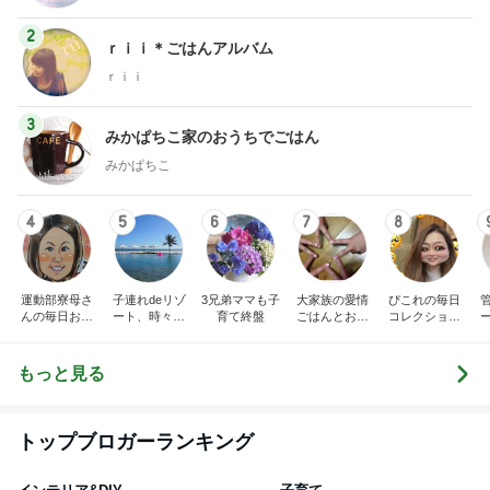
2
ｒｉｉ＊ごはんアルバム
ｒｉｉ
3
みかぱちこ家のおうちでごはん
みかぱちこ
4
5
6
7
8
運動部寮母さ
子連れdeリゾ
3兄弟ママも子
大家族の愛情
ぴこれの毎日
んの毎日お弁
ート、時々キ
育て終盤
ごはんとお弁
コレクション
当☆毎日ごは
ャラ弁
当❤︎
♬.*ﾟ
ん☆
もっと見る
トップブロガーランキング