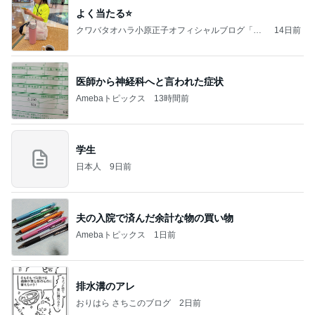
よく当たる⭐️
クワバタオハラ小原正子オフィシャルブログ「女
14日前
前。」powered by Ameba
医師から神経科へと言われた症状
Amebaトピックス
13時間前
学生
日本人
9日前
夫の入院で済んだ余計な物の買い物
Amebaトピックス
1日前
排水溝のアレ
おりはら さちこのブログ
2日前