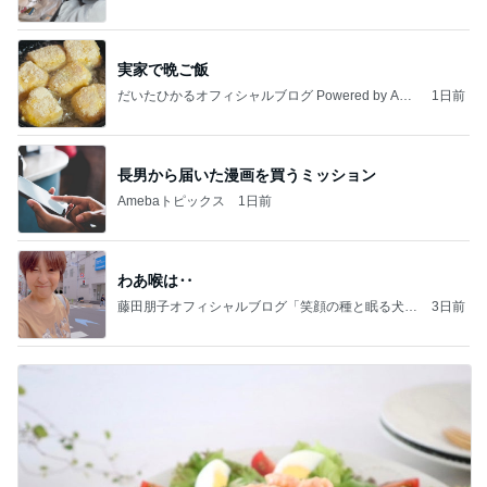
実家で晩ご飯
だいたひかるオフィシャルブログ Powered by Ame
1日前
ba
長男から届いた漫画を買うミッション
Amebaトピックス
1日前
わあ喉は‥
藤田朋子オフィシャルブログ「笑顔の種と眠る犬」
3日前
Powered by Ameba