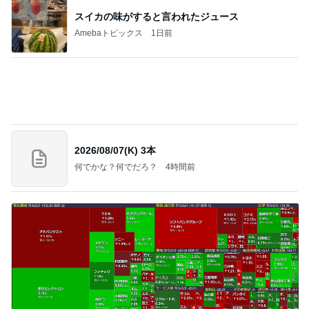
細川直美 咲き始めたサルスベリの花
Amebaトピックス
1日前
力強いジャンプをまるで天上の美しさのように軽や
かに着氷その芸術性によって心奪われる魔法を織り
なす
フィギュアスケート応援（くまはともだち）
1日前
彼氏がいるのにやらかした飲み会
Amebaトピックス
1日前
義母は観念した？
トンデモ義母ンヌからのストレスがヤバい。
2日前