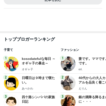
オギャ子
eri.
2
2
日曜日は９時まで寝た
40代からの大人
い。
アルを品良く着こ
ファッションブロ
あべかわ
えりん
3
3
四十路シンパパの家族
銀の滴降る降るま
日記
に・・・
はやパパ
illallan
もっと見る
オフィシャルブロガーランキング
総合ランキング
すべて見る
1
2
3
市川團十郎白
小林麻央
だいたひかる
桃
クロ
猿