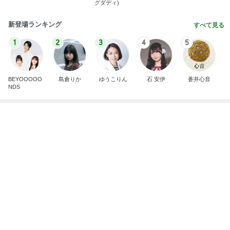
広島原爆の日 市長の言葉に動揺する総理
ブルーサファイア
1日前
何度も作る我が家の定番桃スイーツ
Amebaトピックス
1日前
斎藤元彦がぶらぶら動画のアップを止めた
Bank of Dreamの公営競技はどこへ行く
8日前
キャンペーンで当選したカップアイス
Amebaトピックス
10時間前
ありがとうございます