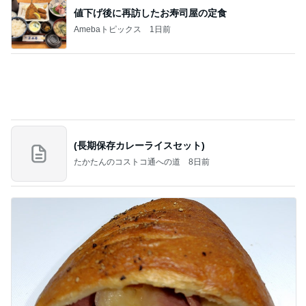
暮らしたくなるふわっふわのbed
Amebaトピックス
1日前
良心的な事業所ほど経営は苦しく、障害ある子の居
場所「放課後デイサービス」で深刻化する理念と現
実の
立石美津子オフィシャルブログ「テキトー母さんの
1日前
すすめ」Powered by Ameba
宮古島で食べた鮮度抜群の鮪
Amebaトピックス
2日前
NISA①(;'∀')
パラスジュエリー（白美女神宝珠）の夢の記録
14日前
（続編）