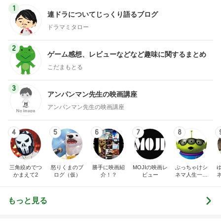
2
ゲーム感想、レビューなどなど趣味に関するまとめ
こだまもとる
3
アンパンマン先生の映画講座
アンパンマン先生の映画講座
4
5
6
7
8
三角絞めでつ
怒りくまのブ
勝手に映画紹
MOJIの映画レ
ぶっちゃけシ
かまえて2
ログ（仮）
介！？
ビュー
ネマ人生一直
線！❁
もっと見る
美味しすぎたコンビニのサンドイッチ
Amebaトピックス
24時間前