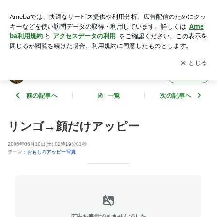
リンゴ→顔だけアッピー | 桐山八恵子 まったり日記（謎
アプリをダウンロードして
ブログの更新通知
を受け取りまし
開く
ょう。
桐山八恵子 まったり日記（謎
フォロー
前の記事へ
一覧
次の記事へ
リンゴ→顔だけアッピー
2006年06月10日(土) 02時19分01秒
テーマ：
おもしろアッピー写真
広告を表示できませんでした