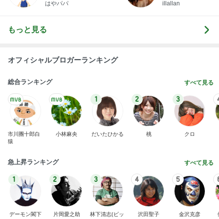
急上昇ランキング
すべて見る
1
2
3
4
5
デーモン閣下
片岡愛之助
林下清志(ビッ
沢田聖子
金沢克彦
グダディ)
新登場ランキング
すべて見る
1
2
3
4
5
BEYOOOOO
島倉りか
ゆうこりん
石 安伊
蒼井心音
NDS
だいた 夫の誕プレに半額のカニ
Amebaトピックス
1日前