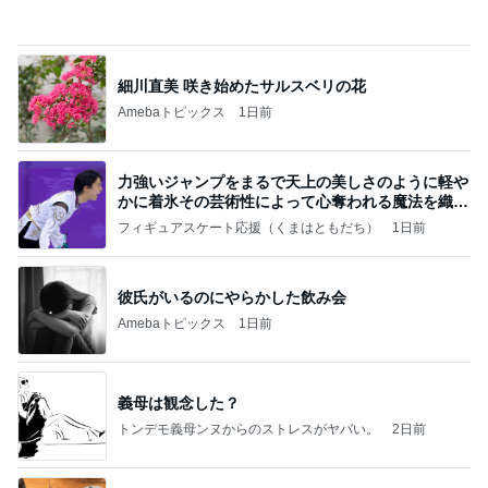
全く視点がなかった土地の活断層
Amebaトピックス
2日前
ラーメン二郎 新潟店【新潟市中央区】ラーメン小
つけメン変更 ツルパツ麺が旨い新潟二郎のつけ麺
主に新潟グルメとラーメン食べ歩きのよしなしご
14日前
と