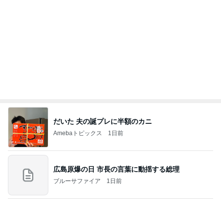
市川團十郎白猿オフィシャルB
2日前
AKINA 父に次女を預け乗った乗り物
Amebaトピックス
1日前
７人待ち
沢田聖子オフィシャルブログ「In My Heartな旅日
2日前
記」by Ameba