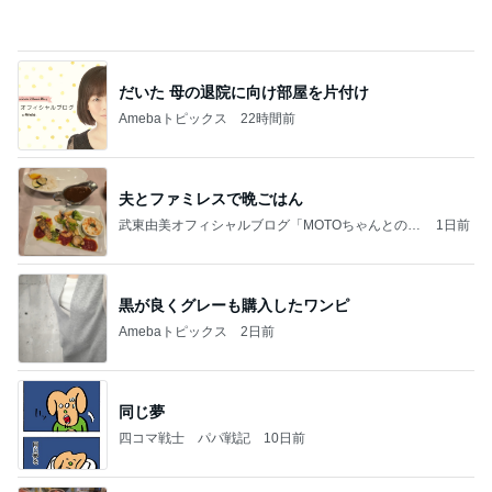
親友からもらいリピ買いした物
Amebaトピックス
1日前
お願い
モンスターアクアリウム＆レプタイルズ 買取販売
7日前
情報