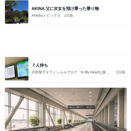
だいた 母の退院に向け部屋を片付け
Amebaトピックス
22時間前
夫とファミレスで晩ごはん
武東由美オフィシャルブログ「MOTOちゃんとのは
1日前
っぴぃな毎日」Powered by Ameba
黒が良くグレーも購入したワンピ
Amebaトピックス
2日前
同じ夢
四コマ戦士 パパ戦記
10日前