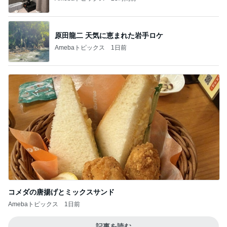
コメダの唐揚げとミックスサンド
Amebaトピックス
1日前
記事を読む
トップブロガーランキング
子育て
ファッション
1
1
kosodatefulな毎日 ～
妻です。ママです
オギャ子の暴走～
です。