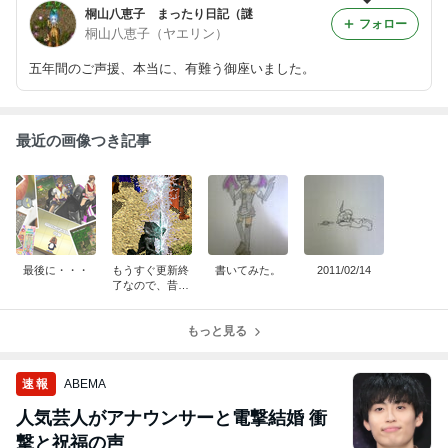
桐山八恵子 まったり日記（謎
フォロー
桐山八恵子（ヤエリン）
五年間のご声援、本当に、有難う御座いました。
最近の画像つき記事
最後に・・・
もうすぐ更新終
書いてみた。
2011/02/14
了なので、昔の
記事を読んでみ
た。
もっと見る
速報
ABEMA
人気芸人がアナウンサーと電撃結婚 衝
撃と祝福の声