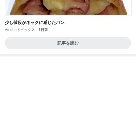
58%オフで買える豪華すぎるセット
Amebaトピックス
1日前
涅槃寂静をゴールに設定することがなぜ大事なの
か、シンボルを受容可能なメッセージとして投げる
ことが
気功師から見たバレエとヒーリングのコツ～「まと
4日前
いのば」ブログ