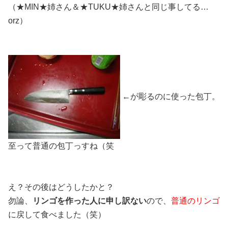
（★MIN★姉さん＆★TUKU★姉さんと同じ事してる…
orz）
←が彫るのに使った包丁。
至って普通の包丁っすね（笑
え？その後はどうしたかと？
勿論、
リンゴを作った人に申し訳ない
ので、
普通のリンゴ
に戻して食べました（笑）