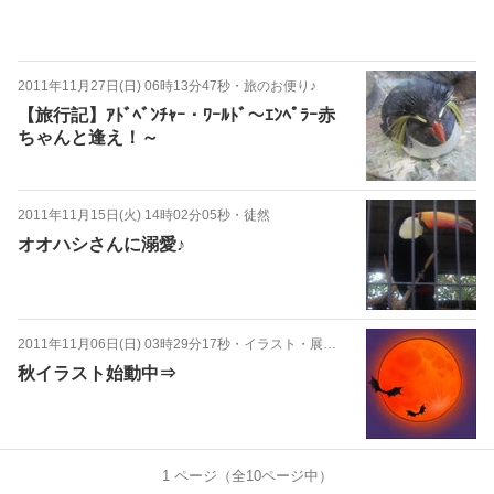
2011年11月27日(日) 06時13分47秒
・
旅のお便り♪
【旅行記】ｱﾄﾞﾍﾞﾝﾁｬｰ・ﾜｰﾙﾄﾞ～ｴﾝﾍﾟﾗｰ赤
ちゃんと逢え！～
2011年11月15日(火) 14時02分05秒
・
徒然
オオハシさんに溺愛♪
2011年11月06日(日) 03時29分17秒
・
イラスト・展示会
秋イラスト始動中⇒
1
ページ（全
10
ページ中）