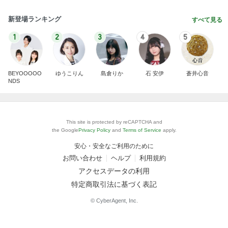
新登場ランキング
すべて見る
1
2
3
4
5
BEYOOOOO
ゆうこりん
島倉りか
石 安伊
蒼井心音
NDS
This site is protected by reCAPTCHA and
the Google
Privacy Policy
and
Terms of Service
apply.
安心・安全なご利用のために
お問い合わせ
ヘルプ
利用規約
アクセスデータの利用
特定商取引法に基づく表記
© CyberAgent, Inc.