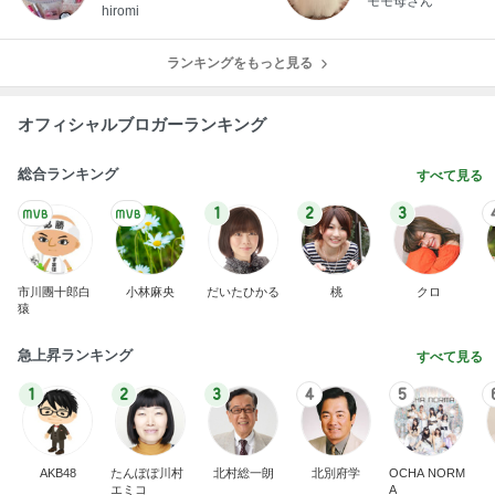
モモ母さん
hiromi
ランキングをもっと見る
オフィシャルブロガーランキング
総合ランキング
すべて見る
1
2
3
市川團十郎白
小林麻央
だいたひかる
桃
クロ
猿
急上昇ランキング
すべて見る
1
2
3
4
5
AKB48
たんぽぽ川村
北村総一朗
北別府学
OCHA NORM
エミコ
A