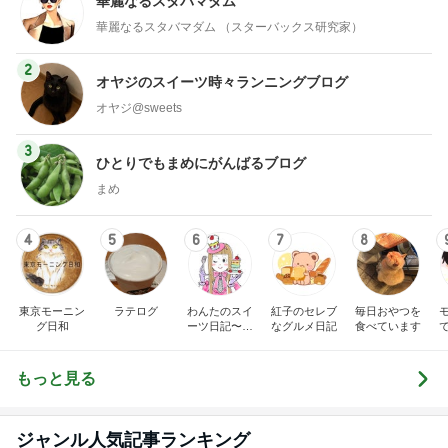
華麗なるスタバマダム
華麗なるスタバマダム （スターバックス研究家）
2
オヤジのスイーツ時々ランニングブログ
オヤジ@sweets
3
ひとりでもまめにがんばるブログ
まめ
4
5
6
7
8
東京モーニン
ラテログ
わんたのスイ
紅子のセレブ
毎日おやつを
グ日和
ーツ日記〜小
なグルメ日記
食べています
さな幸せ♡コ
ンビニスイー
ツ〜
もっと見る
ジャンル人気記事ランキング