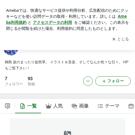
青色症候群
アプリをダウンロードして
ブログの更新通知
を受け取りまし
開く
ょう。
青色症候群
桐島 故のまったり徒然草。 イラスト＆音楽、そしてなんか色々な日々。 HP
もご覧下さい！
7
93
フォロー
フォロワー
投稿
一覧
人気
画像
テーマ