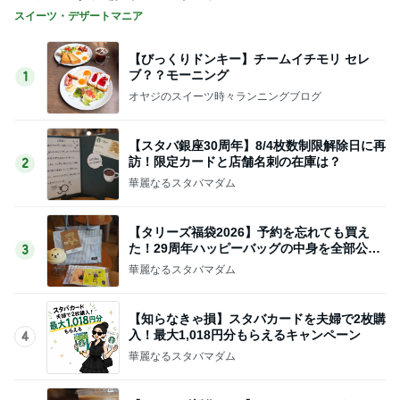
スイーツ・デザートマニア
【びっくりドンキー】チームイチモリ セレ
ブ？？モーニング
1
オヤジのスイーツ時々ランニングブログ
【スタバ銀座30周年】8/4枚数制限解除日に再
訪！限定カードと店舗名刺の在庫は？
2
華麗なるスタバマダム
【タリーズ福袋2026】予約を忘れても買え
た！29周年ハッピーバッグの中身を全部公開
3
8/5～
華麗なるスタバマダム
【知らなきゃ損】スタバカードを夫婦で2枚購
入！最大1,018円分もらえるキャンペーン
4
華麗なるスタバマダム