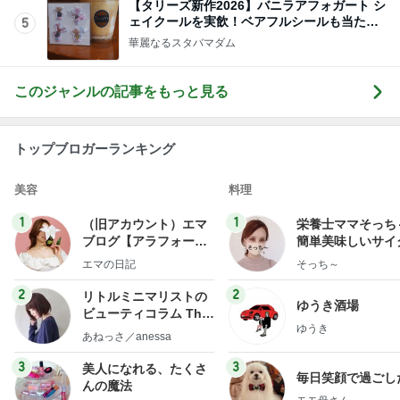
【タリーズ新作2026】バニラアフォガート シ
ェイクールを実飲！ベアフルシールも当たっ
5
た！
華麗なるスタバマダム
このジャンルの記事をもっと見る
トップブロガーランキング
美容
料理
1
1
（旧アカウント）エマ
栄養士ママそっち
ブログ【アラフォー会
簡単美味しいサイ
社売却セカンドライ
献立
エマの日記
そっち～
フ】
2
2
リトルミニマリストの
ゆうき酒場
ビューティコラム The
ゆうき
little minimalist's bea
あねっさ／anessa
uty colum
3
3
美人になれる、たくさ
毎日笑顔で過ごし
んの魔法