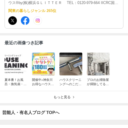
ウス®︎by(株)横浜ＧＬＩＴＴＥＲ TEL：0120-979-664 IICRC国際
認定清掃会社
関東の暮らしジャンル 265位
最近の画像つき記事
夏本番！お風
開催中♪神奈川
ハウスクリーニ
プロのお掃除屋
呂・換気扇・洗
お得なハウスク
ングへのこだわ
が掃除してると
濯機「カビ＆ニ
リーニングキャ
り。
きの頭の中。
オイ」を撃退す
ンペーン！
る夏のプロ直伝
もっと見る
お掃除術！
芸能人・有名人ブログ TOPへ