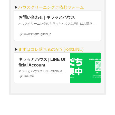
▶︎
ハウスクリーニングご依頼フォーム
お問い合わせ | キラッとハウス
ハウスクリーニングのキラッとハウスは当社はお部屋全体のお掃除や壁・床のコーティングから、ご家庭ではなかなか手の届かないエアコン内部・キッチンの換気扇、洗濯機等の細かい箇所もピカピカにお掃除致します。当社へのご依頼・ご相談はこちらのフォームよりお問い合わせください。
www.kiratto-glitter.jp
▶︎
まずはコレ落ちるのか？(公式LINE)
キラッとハウス | LINE Of
ficial Account
キラッとハウス's LINE official account profile page. Add them as a friend for the latest news.
line.me