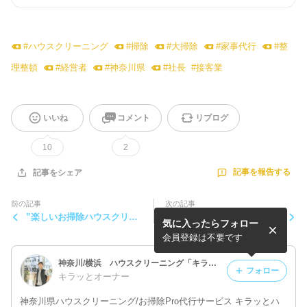
#
ハウスクリーニング
#
掃除
#
大掃除
#
家事代行
#
整
理整頓
#
経営者
#
神奈川県
#
社長
#
接客業
いいね
コメント
リブログ
10
2
記事を報告する
記事をシェア
前の記事
次の記事
”楽しいお掃除ハウスクリー
港南台 人気のタピオカ専門
気に入ったらフォロー
ニング♪”続編
店 茶物語
会員登録は不要です
神奈川/横浜 ハウスクリーニング「キラッとハウス」ブログ♪
フォロー
キラッとオーナー
神奈川県ハウスクリーニング/お掃除Pro代行サービス キラッとハ