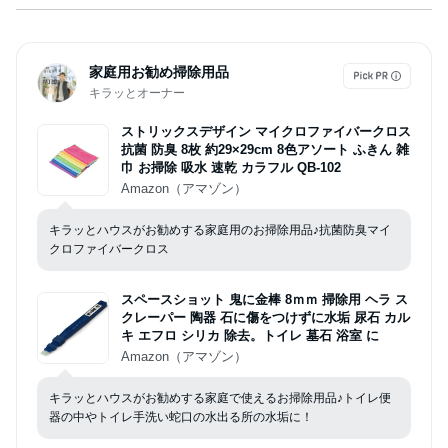
家庭用お勧め掃除用品
キラッとオーナー
ストリックスデザイン マイクロファイバークロス
抗菌 防臭 8枚 約29×29cm 8色アソート ふきん 雑
巾 お掃除 吸水 速乾 カラフル QB-102
Amazon（アマゾン）
キラッとハウスがお勧めする家庭用のお掃除用品♪抗菌防臭マイ
クロファイバークロス
スペースショット 鬼に金棒 8ｍｍ 掃除用 ヘラ ス
クレーパー 陶器 石に傷をつけずに水垢 尿石 カル
キ エフロ シリカ 除去。トイレ 墓石 浴室 に
Amazon（アマゾン）
キラッとハウスがお勧めする家庭で使えるお掃除用品♪トイレ便
器の中やトイレ手洗い蛇口の水出る所の水垢に！