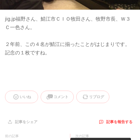
jig.jp福野さん、鯖江市ＣＩＯ牧田さん、牧野市長、Ｗ３
Ｃ一色さん。
２年前、この４名が鯖江に揃ったことがはじまりです。
記念の１枚ですね。
いいね
コメント
リブログ
記事を報告する
記事をシェア
前の記事
次の記事