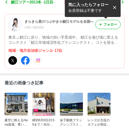
鯖江ツアー2013冬 -1日目-
鯖エージェント、新聞取材受
気に入ったらフォロー
けました
会員登録は不要です
きらきら星のつぶやき☆鯖江モデルを全国へ
フォロー
miki takebe
東京→鯖江に戻り、地域の担い手育成中。 鯖江を遊び場に変える
コンテスト「鯖江市地域活性化プランコンテスト」 コトを巡る新
しいまち歩きスタイル「さばぷら」 IT×ものづくり拠点「Hana道
地域・地方自治体ジャンル 17位
場」 コミュニティ シェアオフィス「Hana Innovation Lab.(Hana工
房)」
最近の画像つき記事
夏空に映えるHa
締切8月8日23:5
金子眼鏡フラッ
レンズが主役の
na道場。青い空
9まで！自分の
グシップスト
カフェが併設さ
と白い雲のコン
可能性に挑戦し
ア、鯖江本店が
れた「レンズパ