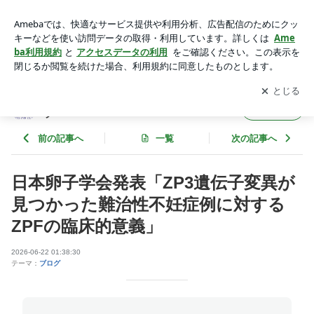
日本卵子学会発表「ZP3遺伝子変異が見つかった難治性不妊症
例に対するZPFの臨床的意義」 | 京都IVFクリニック, 木下レデ
アプリをダウンロードして
ブログの更新通知
を受け取りまし
開く
ィース活動ブログ
ょう。
京都IVFクリニック, 木下レディース活動ブロ
フォロー
グ
前の記事へ
一覧
次の記事へ
日本卵子学会発表「ZP3遺伝子変異が
見つかった難治性不妊症例に対する
ZPFの臨床的意義」
2026-06-22 01:38:30
テーマ：
ブログ