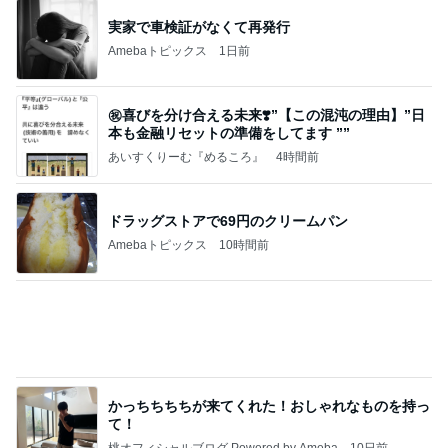
㊗️喜びを分け合える未来❣️”【この混沌の理由】”⽇
本も⾦融リセットの準備をしてます ””
あいすくりーむ『めるころ』
4時間前
ドラッグストアで69円のクリームパン
Amebaトピックス
10時間前
かっちちちちが来てくれた！おしゃれなものを持っ
て！
桃オフィシャルブログ Powered by Ameba
10日前