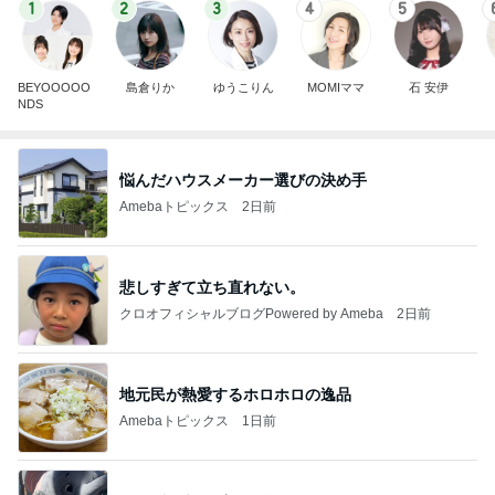
1
2
3
4
5
BEYOOOOO
島倉りか
ゆうこりん
MOMIママ
石 安伊
NDS
悩んだハウスメーカー選びの決め手
Amebaトピックス
2日前
悲しすぎて立ち直れない。
クロオフィシャルブログPowered by Ameba
2日前
地元民が熱愛するホロホロの逸品
Amebaトピックス
1日前