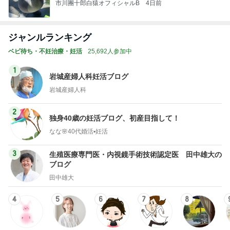
市川團十郎白猿オフィシャルB
4日前
ジャンルランキング
ベビ待ち・不妊治療・妊活
25,692人参加中
1
岩城産婦人科妊活ブログ
岩城産婦人科
2
独身40歳の妊活ブログ、初産目指して！
なな🌸40代婚活▪️妊活
3
生殖医療専門医・内視鏡手術技術認定医 田中雄大の
ブログ
田中雄大
4
5
6
7
8