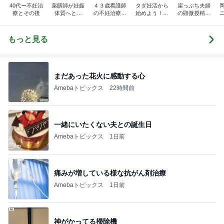
40代ー不妊治
薬膳師が妊娠
４３歳看護師
タダ妊活から
崖っぷち夫婦
療とその後
体質へと導
の不妊治療と
始めよう！
の顕微授精日
く！赤ちゃん
向き合う１人
シーちゃんメ
記
とあなたを繋
目妊活
ソッド妊娠一
ぐ妊活
直線！
もっと見る
まだあった花火に感動する心
Amebaトピックス
22時間前
一緒にいたくない夫との誕生日
Amebaトピックス
1日前
痛みが増している様な抗がん剤治療
Amebaトピックス
1日前
神がかってる掃除機