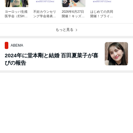
ヨーロッパ生殖
不妊カウンセリ
2026年6月27日
はじめての共同
医学会（ESHR
ング学会発表〜
開催！キッズス
開催！ブライダ
E）学会発表
2年連続優秀賞
ペースイベント
ルサロン×レデ
受賞〜
始まります✨
ィースクリニッ
もっと見る
ク
ABEMA
2024年に堂本剛と結婚 百田夏菜子が喜
びの報告