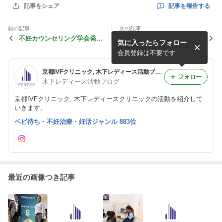
記事を報告する
記事をシェア
前の記事
次の記事
不妊カウンセリング学会発
2026年6月27日開催！キッズ
気に入ったらフォロー
表〜2年連続優秀賞受賞〜
スペースイベント始まります
✨
会員登録は不要です
京都IVFクリニック, 木下レディース活動ブログ
フォロー
木下レディース活動ブログ
京都IVFクリニック, 木下レディースクリニックの活動を紹介して
いきます。
ベビ待ち・不妊治療・妊活ジャンル 883位
最近の画像つき記事