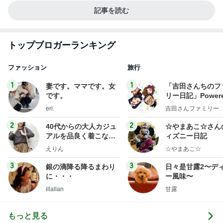
記事を読む
トップブロガーランキング
ファッション
旅行
1
1
妻です。ママです。女
「吉田さんちのフ
です。
リー日記」Powere
y Ameba 吉田さ
eri.
吉田さんファミリー
ミリーオフィシャ
ログ
2
2
40代からの大人カジュ
☆やまあこ☆さん
アルを品良く着こなす
ィズニー日記
ファッションブログ
えりん
☆やまあこ☆
3
3
銀の滴降る降るまわり
日々是甘露2〜デ
に・・・
ー風味〜
illallan
甘露
もっと見る