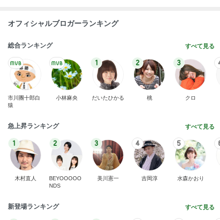
オフィシャルブロガーランキング
総合ランキング
すべて見る
1
2
3
市川團十郎白
小林麻央
だいたひかる
桃
クロ
猿
急上昇ランキング
すべて見る
1
2
3
4
5
木村直人
BEYOOOOO
美川憲一
吉岡淳
水森かおり
NDS
新登場ランキング
すべて見る