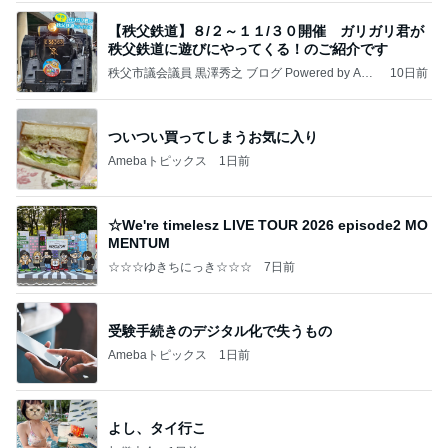
【秩父鉄道】８/２～１１/３０開催 ガリガリ君が
秩父鉄道に遊びにやってくる！のご紹介です
秩父市議会議員 黒澤秀之 ブログ Powered by Ame
10日前
ba
ついつい買ってしまうお気に入り
Amebaトピックス
1日前
☆We're timelesz LIVE TOUR 2026 episode2 MO
MENTUM
☆☆☆ゆきちにっき☆☆☆
7日前
受験手続きのデジタル化で失うもの
Amebaトピックス
1日前
よし、タイ行こ