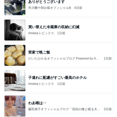
ありがとうございます
市川團十郎白猿オフィシャルB
4日前
買い替えた冷蔵庫の収納に幻滅
Amebaトピックス
1日前
実家で晩ご飯
だいたひかるオフィシャルブログ Powered by Ame
1日前
ba
子連れに配慮がすごい最高のホテル
Amebaトピックス
1日前
わあ喉は‥
藤田朋子オフィシャルブログ「笑顔の種と眠る犬」
3日前
Powered by Ameba