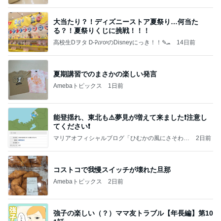
大当たり？！ディズニーストア夏祭り…何当た
る？！夏祭りくじに挑戦！！！
高校生Dヲタ Ꭰ-ᎮꭵꭹꭴのDisneyにっき！！✎ܚ
14日前
夏期講習でのまさかの楽しい発言
Amebaトピックス
1日前
能登揺れ、東北も⚠️夢見が増えて来ました❗️注意し
てください❗️
マリアオフィシャルブログ「ひむかの風にさそわれ
2日前
て」Powered by Ameba
コストコで我慢スイッチが壊れた旦那
Amebaトピックス
2日前
強子の楽しい（？）ママ友トラブル【年長編】第10