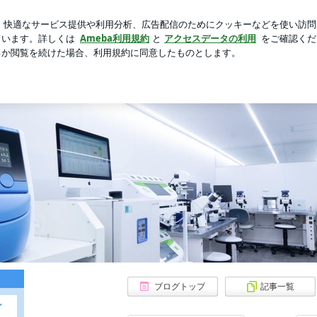
に癒される奥さま
芸能人ブログ
人気ブログ
新規登録
 京都IVFクリニック, 木下レディース活動ブログ
京都IVFクリニック, 
京都IVFクリニック, 木
ブログトップ
記事一覧
グ