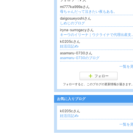
mi777ka999aさん
母ちゃんだって泣きたい夜もある。
daigosueyoshiさん
しめじのブログ
iryna-surrogacyさん
キーウのイリーナ｜ウクライナで代
k0205cさん
妊活日記✍️
asamaru-0730さん
asamaru-0730のブログ
一覧を
フォロー
フォローすると、このブログの更新情報が届きます
お気に入りブログ
k0205cさん
妊活日記✍️
一覧を