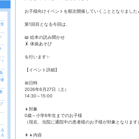
お子様向けイベントを順次開催していくこととなりました
第1回目となる今回は、
賞受
っ
📖 絵本の読み聞かせ
」
🤸 体操あそび
ト
を行います✨
ディ
【イベント詳細】
義
「優
📅日時
2026年6月27日（土）
養
14:30～15:00
プ
👧対象
0歳～小学6年生までのお子様
（現在、当院に通院中の患者様のお子様が対象となります
見る
👩‍👧内容
見る