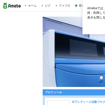
ホーム
ピグ
アメブロ
美奈代の夫 姉妹達
2026年6月27日開催！キッズスペースイベント始まります✨ |
プロフィール
木下レディース活動ブロ