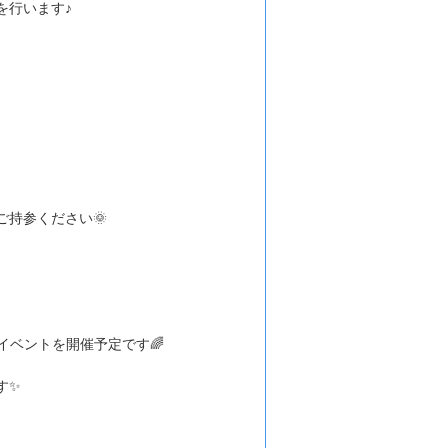
を行います♪
持参ください🌞
イベントを開催予定です🌈
す✨