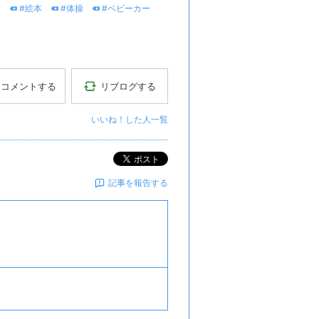
士
#絵本
#体操
#ベビーカー
リブログする
コメントする
いいね！した人一覧
ポスト
記事を報告する