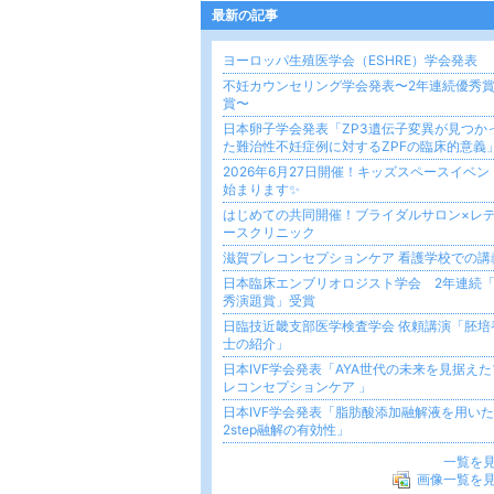
最新の記事
ヨーロッパ生殖医学会（ESHRE）学会発表
不妊カウンセリング学会発表〜2年連続優秀
賞〜
日本卵子学会発表「ZP3遺伝子変異が見つか
た難治性不妊症例に対するZPFの臨床的意義
2026年6月27日開催！キッズスペースイベン
始まります✨
はじめての共同開催！ブライダルサロン×レ
ースクリニック
滋賀プレコンセプションケア 看護学校での講
日本臨床エンブリオロジスト学会 2年連続
秀演題賞」受賞
日臨技近畿支部医学検査学会 依頼講演「胚培
士の紹介」
日本IVF学会発表「AYA世代の未来を見据えた
レコンセプションケア 」
日本IVF学会発表「脂肪酸添加融解液を用いた
2step融解の有効性」
一覧を
画像一覧を