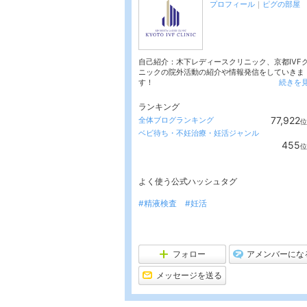
プロフィール
｜
ピグの部屋
自己紹介：木下レディースクリニック、京都IVF
ニックの院外活動の紹介や情報発信をしていきま
す！
続きを
ランキング
77,922
全体ブログランキング
位
ベビ待ち・不妊治療・妊活ジャンル
455
位
よく使う公式ハッシュタグ
#精液検査
#妊活
フォロー
アメンバーにな
メッセージを送る