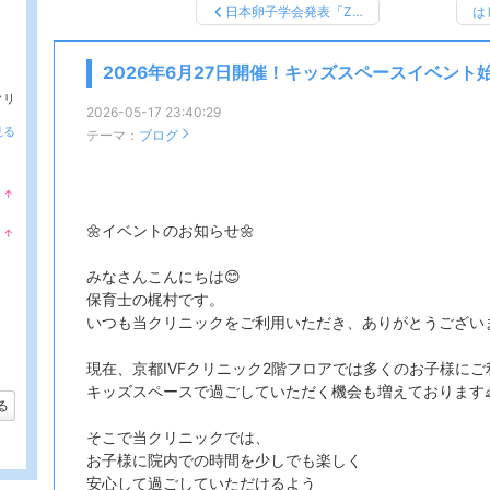
日本卵子学会発表「Z…
は
2026年6月27日開催！キッズスペースイベント
クリ
2026-05-17 23:40:29
見る
テーマ：
ブログ
↑
ラ
ン
🌼イベントのお知らせ🌼
↑
キ
ラ
ン
ン
グ
みなさんこんにちは😊
キ
上
ン
昇
保育士の梶村です。
グ
いつも当クリニックをご利用いただき、ありがとうござい
上
昇
現在、京都IVFクリニック2階フロアでは多くのお子様に
キッズスペースで過ごしていただく機会も増えております
る
そこで当クリニックでは、
お子様に院内での時間を少しでも楽しく
安心して過ごしていただけるよう