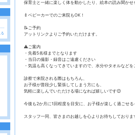
保育士と一緒に楽しく体を動かしたり、絵本の読み聞かせ
🍼ベビーカーでのご来院もOK！
📝ご予約
見る
アットリンクよりご予約いただけます。
⚠️ご案内
・先着5名様までとなります
・当日の撮影・録音はご遠慮ください
・気温も高くなってきていますので、水分やタオルなどをご
診察で来院される際はもちろん、
お子様が普段少し緊張してしまう方にも、
気軽に楽しんでいただける場になれば嬉しいです😊
今後も2か月に1回程度を目安に、お子様が楽しく過ごせる
スタッフ一同、皆さまのお越しを心よりお待ちしておりま