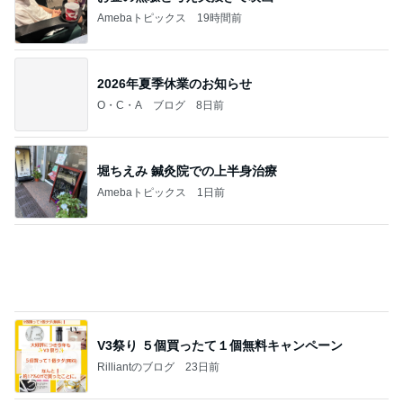
フェイラーオンラインショップの入り方を誤ったあ
っこ。
Sweet Banana☆
5日前
スシローおねだりをかわす海鮮丼
Amebaトピックス
16時間前
任意後見のご本人がサポート詐欺の被害に
横浜 コーディアル司法書士 所博之
10日前