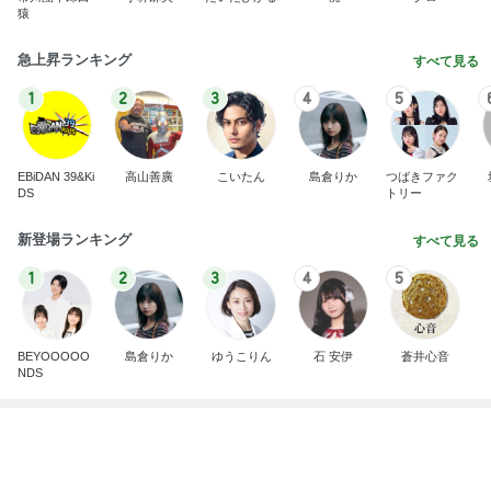
EBiDAN 39&Ki
高山善廣
こいたん
島倉りか
つばきファク
DS
トリー
新登場ランキング
すべて見る
1
2
3
4
5
BEYOOOOO
島倉りか
ゆうこりん
石 安伊
蒼井心音
NDS
お盆は早めの注文が必要なケーキ
Amebaトピックス
2日前
【EX早特争奪戦】日光鬼怒川温泉へ行きます
ガチ勢が送るWESTERポイント完全攻略ブログ
13日前