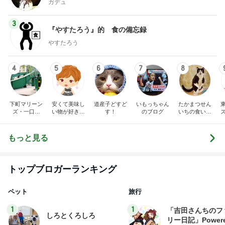
4
5
6
7
8
下町マリーン
安くて美味し
道産子どすど
いもっちゃん
たかまつせん
ズ・一口馬
い物が好き☆
す！
のブログ
いちの食い散
主・立ち飲
彡
らかし日記
み・立ち食い
そば
もっと見る
トップブロガーランキング
ペット
旅行
1
1
「吉田さんちのフ
しろとくろしろ
リー日記」Powere
たまねぎ
y Ameba 吉田さ
吉田さんファミリー
ミリーオフィシャ
ログ
2
2
母さんは今日も世話を
☆やまあこ☆さん
やく
ィズニー日記