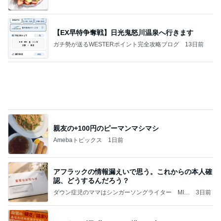
Amebaトピックス
2日前
①『ハネモノのアプローチ、トキオGREEN編』役
物ムラ
パチンコP3 プレジー3吉 OFFICIAL BLOG
14日前
ハワイでハマったグミは中国のお菓子
Amebaトピックス
1日前