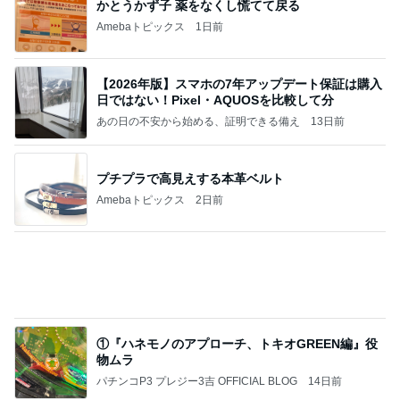
記事を読む
堀ちえみの夫 メンマ入り納豆ごはん
Amebaトピックス
1日前
V３ファンデ崩れ防止の塗り方♡
富士宮 ネイルサロン YU-nail．ユーネイル
4日前
職人技に脱帽した愛車の仕上がり
Amebaトピックス
1日前
9月キャンペーンジェルネイル
大東市 住道 ネイル プライベートサロン モアネイル
7日前