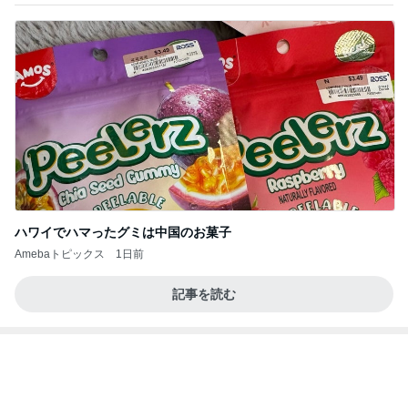
天気が良い日に寝室の大物洗濯
Amebaトピックス
1日前
【特撮】ウルトラセブン［3］
ばたやんのブログ
5日前
長女の前で元夫にした土下座
Amebaトピックス
1日前
レイアウトによって変わるセッティング
R-GARAGE2
6日前