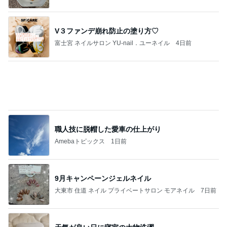
40代からの大人カジュアルを品良く着こなすファ
2日前
ッションブログ
山田 幻想的な竹林で不思議体験
Amebaトピックス
1日前
今年の七夕グランプリは…！ やはりボタンのムツ
ミヤさんがV3達成！
ロックンロールミュージアム仙台(Tシャツ屋）＆
9時間前
ロック酒場（居酒屋）
お金の無駄と考え夫抜きで映画
Amebaトピックス
19時間前