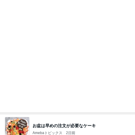
親友の+100円のピーマンマシマシ
Amebaトピックス
1日前
アフラックの情報漏えいで思う。これからの本人確
認、どうするんだろう？
ダウン症児のママはシンガーソングライター MIM
3日前
Oの「ギフト」な日々
かとうかず子 薬をなくし慌てて戻る
Amebaトピックス
1日前
【2026年版】スマホの7年アップデート保証は購入
日ではない！Pixel・AQUOSを比較して分
あの日の不安から始める、証明できる備え
13日前
プチプラで高見えする本革ベルト