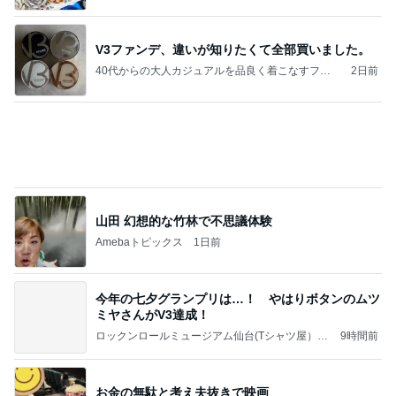
PS-Customize 自称CEOの雑記事
6時間前
部品を替えてよりクリーミーな泡
Amebaトピックス
1日前
Gong V3 Fulid H 3Lサイズ1460c㎡+スタビライザ
ー236c㎡の購入
たくちゃんの小さな帆 Takuma's Little Sail
12日前
マックの日の調整でまさかの栄養不足
Amebaトピックス
2日前