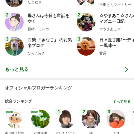
藤緒 ミルカ
☆やまあこ☆
3
3
白柴 『きなこ』 のお気
日々是甘露2〜デ
楽ブログ
ー風味〜
ひろ☆みき
甘露
もっと見る
オフィシャルブロガーランキング
総合ランキング
すべて見る
1
2
3
市川團十郎白
小林麻央
だいたひかる
桃
クロ
猿
急上昇ランキング
すべて見る
1
2
3
4
5