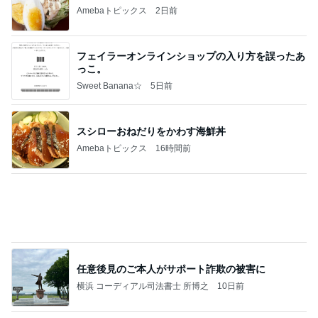
V3.3最新ロットが続々と到着
Side2 キムトーのマイペースなRC日記
11日前
家族でおいしいねと言った手羽元
Amebaトピックス
2日前
意外と知らない日焼け止めのSPFって何？日焼け止
め選びで知っておきたい基本知識
高知エステ☆癒しのサロン月ノ詠のブログ
15日前