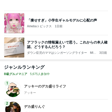
Amebaトピックス
1日前
アフラックの情報漏えいで思う。これからの本人確
認、どうするんだろう？
ダウン症児のママはシンガーソングライター MIM
3日前
Oの「ギフト」な日々
ジャンルランキング
B級グルメマニア
5,675人参加中
1
アッキーのデカ盛りライフ
アッキー
2
デカ盛りんぐ
ガデュ
3
『やすたろう』的 食の備忘録
やすたろう