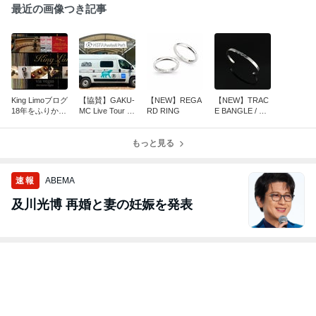
最近の画像つき記事
King Limoブログ
【協賛】GAKU-
【NEW】REGA
【NEW】TRAC
18年をふりかえ
MC Live Tour 20
RD RING
E BANGLE / RI
る Vol.1 King Li
26 ラッピング
NG
mo、誕生。
カー
もっと見る
速報
ABEMA
及川光博 再婚と妻の妊娠を発表