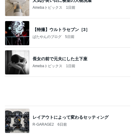
2026年夏季休業のお知らせ
O・C・A ブログ
8日前
堀ちえみ 鍼灸院での上半身治療
Amebaトピックス
1日前
V3祭り ５個買ったて１個無料キャンペーン
Rilliantのブログ
23日前