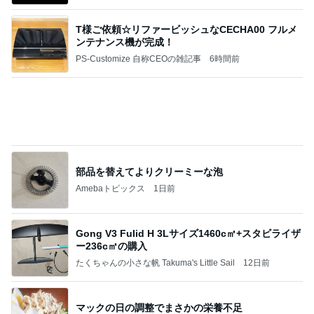
妻です。ママです。女です。
1日前
だいた 4歳夏に向け体力温存中
Amebaトピックス
2日前
【原神】怪しくないやつほど怪しい【280日目】
もえりの異世界生活
13日前
買いまわりにおすすめの1000円商品
Amebaトピックス
2日前