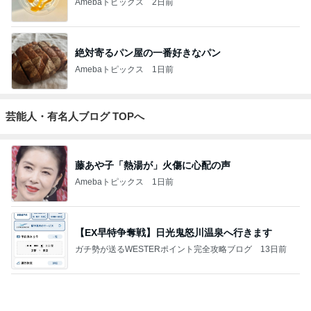
Amebaトピックス
2日前
絶対寄るパン屋の一番好きなパン
Amebaトピックス
1日前
芸能人・有名人ブログ TOPへ
藤あや子「熱湯が」火傷に心配の声
Amebaトピックス
1日前
【EX早特争奪戦】日光鬼怒川温泉へ行きます
ガチ勢が送るWESTERポイント完全攻略ブログ
13日前
「痩せすぎ」小学生ギャルモデルに心配の声