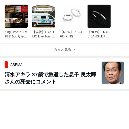
King Limoブログ
【協賛】GAKU-
【NEW】REGA
【NEW】TRAC
18年をふりかえ
MC Live Tour 20
RD RING
E BANGLE / RI
る Vol.1 King Li
26 ラッピング
NG
mo、誕生。
カー
もっと見る
ABEMA
清水アキラ 37歳で急逝した息子 良太郎
さんの死去にコメント