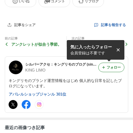
いいね
コメント
リブログ
記事を報告する
記事をシェア
前の記事
次の記事
アンクレットが似合う季節。
【ご案内】 EMV3-Dセキュ
気に入ったらフォロー
アの導入について
会員登録は不要です
シルバーアクセ：キングリモのブログ (since2008)
フォロー
KING LIMO
キングリモのブランド運営情報をはじめ 個人的な日常を記したブ
ログになっています。
アパレルショップジャンル 301位
最近の画像つき記事