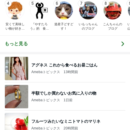
4
5
6
7
8
安くて美味し
『やすたろ
道産子どすど
いもっちゃん
こんちゃんの
い物が好き☆
う』的 食の
す！
のブログ
ブログ
彡
備忘録
もっと見る
アグネス これから食べるお昼ごはん
Amebaトピックス
13時間前
半額でしか買わないお気に入りの物
Amebaトピックス
1日前
フルーツみたいなミニトマトのマリネ
Amebaトピックス
20時間前