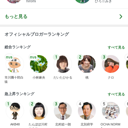
hiromi
ひろ☆みき
もっと見る
オフィシャルブロガーランキング
総合ランキング
すべて見る
1
2
3
市川團十郎白
小林麻央
だいたひかる
桃
クロ
猿
急上昇ランキング
すべて見る
1
2
3
4
5
AKB48
たんぽぽ川村
北村総一朗
北別府学
OCHA NORM