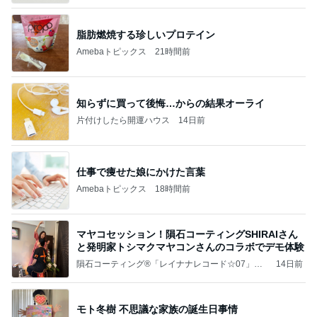
脂肪燃焼する珍しいプロテイン
Amebaトピックス
21時間前
知らずに買って後悔…からの結果オーライ
片付けしたら開運ハウス
14日前
仕事で痩せた娘にかけた言葉
Amebaトピックス
18時間前
マヤコセッション！隕石コーティングSHIRAIさん
と発明家トシマクマヤコンさんのコラボでデモ体験
隕石コーティング®「レイナナレコード☆07」ス
14日前
マホ・ノートPC・タブレットへコーティングで本
来の自分を引き出そう！
モト冬樹 不思議な家族の誕生日事情