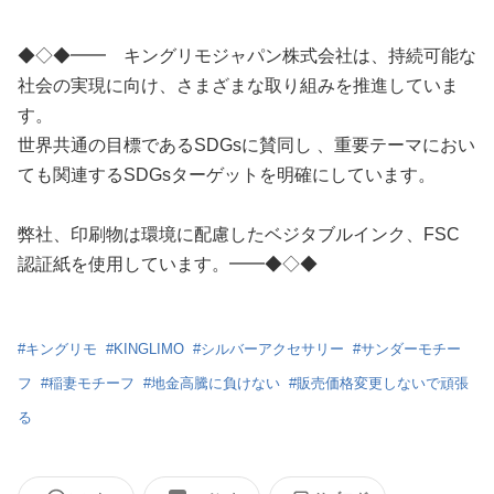
◆◇◆━━ キングリモジャパン株式会社は、持続可能な
社会の実現に向け、さまざまな取り組みを推進していま
す。
世界共通の目標であるSDGsに賛同し 、重要テーマにおい
ても関連するSDGsターゲットを明確にしています。
弊社、印刷物は環境に配慮したベジタブルインク、FSC
認証紙を使用しています。━━◆◇◆
#
キングリモ
#
KINGLIMO
#
シルバーアクセサリー
#
サンダーモチー
フ
#
稲妻モチーフ
#
地金高騰に負けない
#
販売価格変更しないで頑張
る