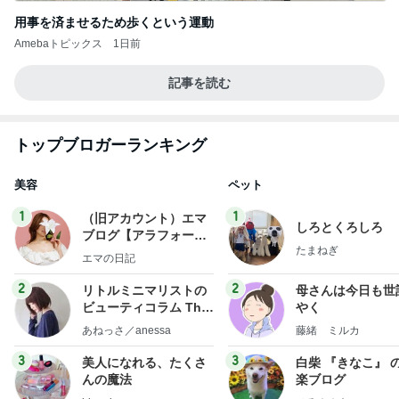
用事を済ませるため歩くという運動
Amebaトピックス
1日前
記事を読む
トップブロガーランキング
美容
ペット
1
1
（旧アカウント）エマ
しろとくろしろ
ブログ【アラフォー会
たまねぎ
社売却セカンドライ
エマの日記
フ】
2
2
リトルミニマリストの
母さんは今日も世
ビューティコラム The
やく
little minimalist's bea
あねっさ／anessa
藤緒 ミルカ
uty colum
3
3
美人になれる、たくさ
白柴 『きなこ』 
んの魔法
楽ブログ