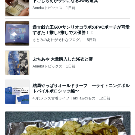
下ごしらえがラクになる3way道具
Amebaトピックス
1日前
遊☆戯☆王GX×サンリオコラボのPVCポーチが可愛
すぎた！推し×推しで大優勝！！
さとみのあれがそれなブログ。
8日前
ぷちあや 大量購入した浴衣と帯
Amebaトピックス
1日前
結局やっぱりオールドサーフ 〜ライトニングボル
トパイルポロシャツ編〜
40代メンズ古着ライフ｜akillawのもの
12日前