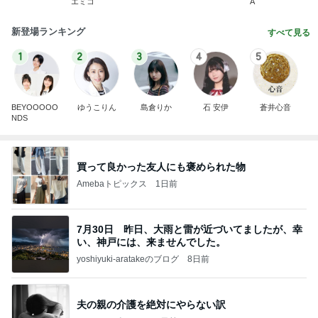
エミコ
A
新登場ランキング
すべて見る
1
2
3
4
5
BEYOOOOO
ゆうこりん
島倉りか
石 安伊
蒼井心音
NDS
買って良かった友人にも褒められた物
Amebaトピックス
1日前
7月30日 昨日、大雨と雷が近づいてましたが、幸
い、神戸には、来ませんでした。
yoshiyuki-aratakeのブログ
8日前
夫の親の介護を絶対にやらない訳