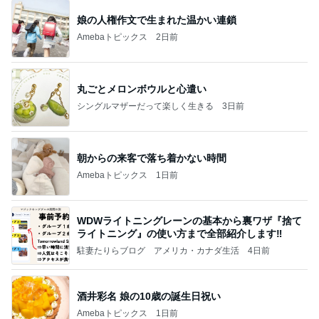
娘の人権作文で生まれた温かい連鎖
Amebaトピックス
2日前
丸ごとメロンボウルと心遣い
シングルマザーだって楽しく生きる
3日前
朝からの来客で落ち着かない時間
Amebaトピックス
1日前
WDWライトニングレーンの基本から裏ワザ『捨て
ライトニング』の使い方まで全部紹介します‼
駐妻たりらブログ アメリカ・カナダ生活
4日前
酒井彩名 娘の10歳の誕生日祝い
Amebaトピックス
1日前