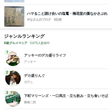
ハマること請け合いの塩竃・梅花堂の藻なかさぶれ
やなさんのブログ
6日前
ジャンルランキング
B級グルメマニア
5,675人参加中
1
アッキーのデカ盛りライフ
アッキー
2
デカ盛りんぐ
ガデュ
3
下町マリーンズ・一口馬主・立ち飲み・立ち食いそば
柳橋二郎