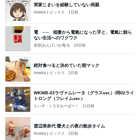
実家じまいを経験していない両親
Amebaトピックス
1日前
電 ── 稲妻から電氣になった字と、電氣に頼ら
ない生活へのワクワク
音型(おんけい)が彫る
10日前
絶対食べると決めていた朝マック
Amebaトピックス
2日前
WKWB-03ラヴァムレータ（グラスver.）/同02ライ
トロング（フレイムver.）
といず・くろすおーばー！
11日前
渡辺美奈代 愛犬との夜の散歩タイム
Amebaトピックス
2日前