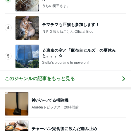
うちの魔王さま。
チマチマも巨猫も参加します！
4
ＮＰＯ法人ねこけん Official Blog
☆東京の空と「麻布台ヒルズ」の夏休み
と。。。☆
5
Stella’s blog time to move on!
このジャンルの記事をもっと見る
神がかってる掃除機
Amebaトピックス
20時間前
チャーハン完食後に飲んだ痛み止め