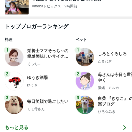
Amebaトピックス
9時間前
トップブロガーランキング
料理
ペット
1
1
栄養士ママそっち～の
しろとくろしろ
簡単美味しいサイクル
たまねぎ
献立
そっち～
2
2
母さんは今日も世
ゆうき酒場
やく
ゆうき
藤緒 ミルカ
3
3
白柴 『きなこ』 
毎日笑顔で過ごしたい
楽ブログ
モモ母さん
ひろ☆みき
もっと見る