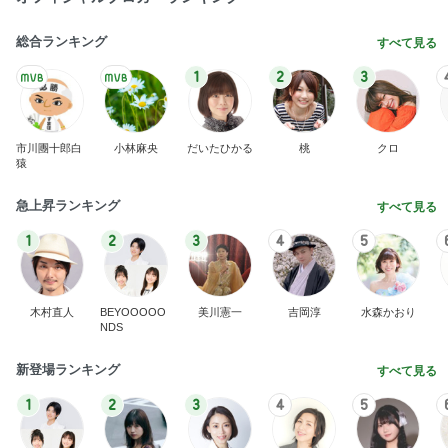
総合ランキング
すべて見る
1
2
3
市川團十郎白
小林麻央
だいたひかる
桃
クロ
猿
急上昇ランキング
すべて見る
1
2
3
4
5
木村直人
BEYOOOOO
美川憲一
吉岡淳
水森かおり
NDS
新登場ランキング
すべて見る
1
2
3
4
5