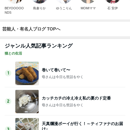
BEYOOOOO
島倉りか
ゆうこりん
MOMIママ
石 安伊
NDS
芸能人・有名人ブログ TOPへ
ジャンル人気記事ランキング
猫との生活
巻いて巻いて〜
1
母さんは今日も世話をやく
カッチカチの冷え冷え私の夏のド定番
2
母さんは今日も世話をやく
天真爛漫ボーイが行く！～ティファナのお届
け♪
3