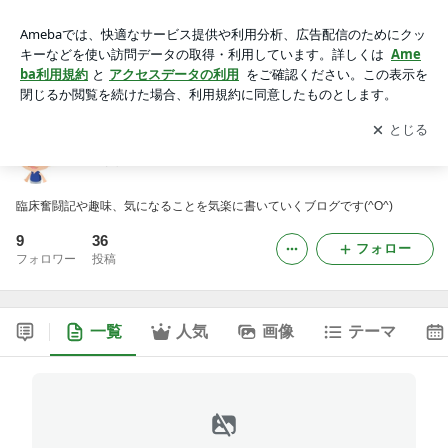
「鍼灸 光司堂」 院長のブログ
アプリをダウンロードして
ブログの更新通知
を受け取りまし
開く
ょう。
「鍼灸 光司堂」 院長のブログ
臨床奮闘記や趣味、気になることを気楽に書いていくブログです(^O^)
9
36
フォロー
フォロワー
投稿
一覧
人気
画像
テーマ