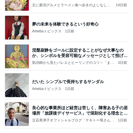
主に新潟グルメとラーメン食べ歩きのよしなしご
14日前
と
夢の未来を体験できるという好奇心
Amebaトピックス
1日前
涅槃寂静をゴールに設定することがなぜ大事なの
か、シンボルを受容可能なメッセージとして投げる
ことが
気功師から見たバレエとヒーリングのコツ～「まと
3日前
いのば」ブログ
だいた シンプルで長持ちするサンダル
Amebaトピックス
1日前
良心的な事業所ほど経営は苦しく、障害ある子の居
場所「放課後デイサービス」で深刻化する理念と現
実の
立石美津子オフィシャルブログ「テキトー母さんの
1日前
すすめ」Powered by Ameba