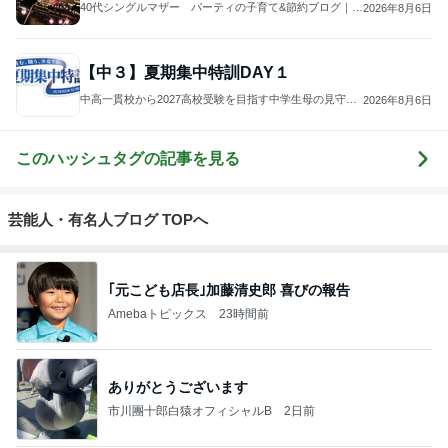
40代シングルマザー パーティの子育て&節約ブログ｜母
2026年8月6日
子家庭のリアル生活
【中３】夏期集中特訓DAY１
中高一貫校から2027高校受験を目指す中学生母の見守り
2026年8月6日
記録
このハッシュタグの記事を見る
芸能人・有名人ブログ TOPへ
｢元こども店長｣加藤清史郎 喜びの報告
Amebaトピックス
23時間前
ありがとうございます
市川團十郎白猿オフィシャルB
2日前