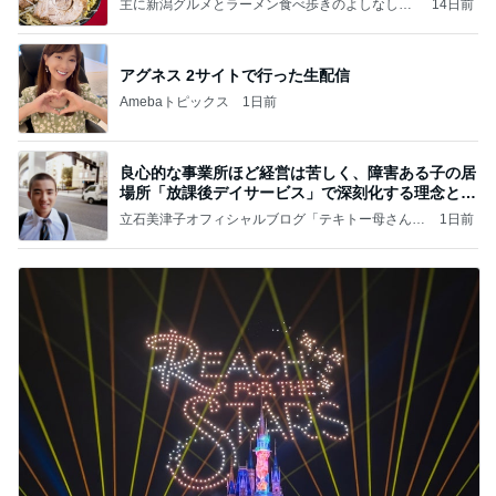
主に新潟グルメとラーメン食べ歩きのよしなしご
14日前
と
アグネス 2サイトで行った生配信
Amebaトピックス
1日前
良心的な事業所ほど経営は苦しく、障害ある子の居
場所「放課後デイサービス」で深刻化する理念と現
実の
立石美津子オフィシャルブログ「テキトー母さんの
1日前
すすめ」Powered by Ameba