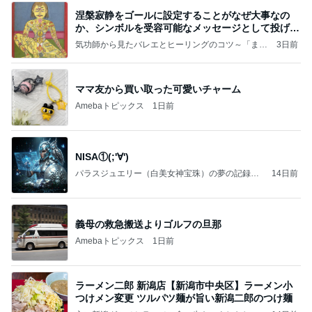
涅槃寂静をゴールに設定することがなぜ大事なの
か、シンボルを受容可能なメッセージとして投げる
ことが
気功師から見たバレエとヒーリングのコツ～「まと
3日前
いのば」ブログ
ママ友から買い取った可愛いチャーム
Amebaトピックス
1日前
NISA①(;'∀')
パラスジュエリー（白美女神宝珠）の夢の記録
14日前
（続編）
義母の救急搬送よりゴルフの旦那
Amebaトピックス
1日前
ラーメン二郎 新潟店【新潟市中央区】ラーメン小
つけメン変更 ツルパツ麺が旨い新潟二郎のつけ麺