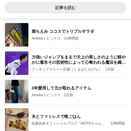
記事を読む
堀ちえみ ココスでトリプルサラダ
Amebaトピックス
11時間前
力強いジャンプをまるで天上の美しさのように軽や
かに着氷その芸術性によって心奪われる魔法を織り
なす
フィギュアスケート応援（くまはともだち）
1日前
3年愛用して元が取れるアイテム
Amebaトピックス
2日前
夫とファミレスで晩ごはん
武東由美オフィシャルブログ「MOTOちゃんと
18時間前
のはっぴぃな毎日」Powered by Ameba