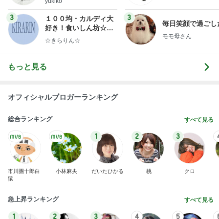
yukiko
ンテリアのきろく〜
3
3
１００均・カルディ大
毎日笑顔で過ごし
好き！食いしん坊☆き
モモ母さん
らりん☆のブログ
☆きらりん☆
もっと見る
オフィシャルブロガーランキング
総合ランキング
すべて見る
1
2
3
市川團十郎白
小林麻央
だいたひかる
桃
クロ
猿
急上昇ランキング
すべて見る
1
2
3
4
5