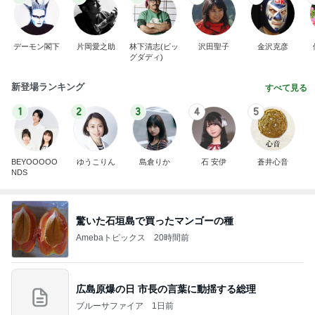
デーモン閣下
片岡愛之助
林下清志(ビッ
沢田聖子
金沢克彦
グダディ)
新登場ランキング
すべて見る
1
2
3
4
5
BEYOOOOO
ゆうこりん
島倉りか
石 安伊
蒼井心音
NDS
驚いた石垣島で買ったマンゴーの種
Amebaトピックス
20時間前
広島原爆の日 市長の言葉に動揺する総理
ブルーサファイア
1日前