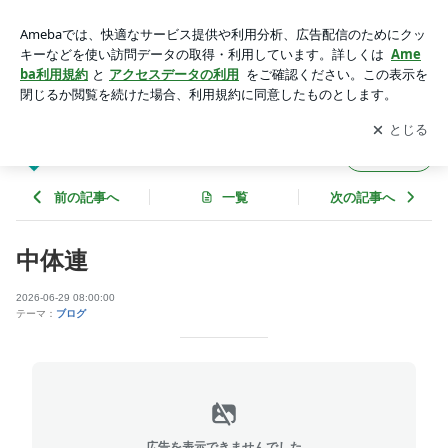
中体連 | キング印刷紙工 STAFF BLOG
アプリをダウンロードして
ブログの更新通知
を受け取りまし
開く
ょう。
キング印刷紙工 STAFF BLOG
フォロー
前の記事へ
一覧
次の記事へ
中体連
2026-06-29 08:00:00
テーマ：
ブログ
広告を表示できませんでした