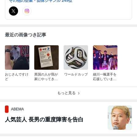
その他の企業・団体ジャンル 249位
お願いします! 株式会社キング印刷紙工 https://king-insatu.com
最近の画像つき記事
おじさんですけ
異国の人が我が
ワールドカップ
細川一颯選手を
ど
家にやってき
応援していま
た？！
す！次はRIZIN
の舞台へ
もっと見る
ABEMA
人気芸人 長男の重度障害を告白