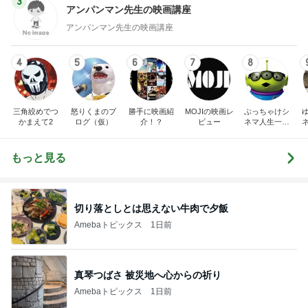
3
アンパンマン先生の映画講座
アンパンマン先生の映画講座
4
5
6
7
8
三角絞めでつ
怒りくまのブ
勝手に映画紹
MOJIの映画レ
ぶっちゃけシ
かまえて2
ログ（仮）
介！？
ビュー
ネマ人生一直
線！❁
もっと見る
切り落としとは思えない牛肉で夕飯
Amebaトピックス
1日前
真琴つばさ 被災地へ心からの祈り
Amebaトピックス
1日前