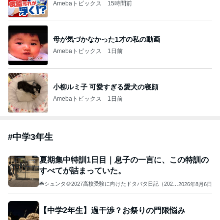
Amebaトピックス
15時間前
母が気づかなかった1才の私の動画
Amebaトピックス
1日前
小柳ルミ子 可愛すぎる愛犬の寝顔
Amebaトピックス
1日前
#
中学3年生
夏期集中特訓1日目｜息子の一言に、この特訓の
すべてが詰まっていた。
☘️シュンタ＠2027高校受験に向けたドタバタ日記（2024
2026年8月6日
中受完）&たまに幼児教育
【中学2年生】過干渉？お祭りの門限悩み