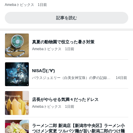
Amebaトピックス
1日前
記事を読む
真夏の動物園で役立った暑さ対策
Amebaトピックス
1日前
NISA①(;'∀')
パラスジュエリー（白美女神宝珠）の夢の記録
14日前
（続編）
店長がやらせる気満々だったドレス
Amebaトピックス
1日前
ラーメン二郎 新潟店【新潟市中央区】ラーメン小
つけメン変更 ツルパツ麺が旨い新潟二郎のつけ麺