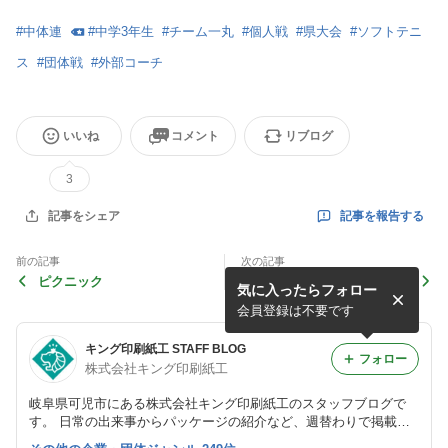
#
中体連
#
中学3年生
#
チーム一丸
#
個人戦
#
県大会
#
ソフトテニ
ス
#
団体戦
#
外部コーチ
いいね
コメント
リブログ
3
記事を報告する
記事をシェア
前の記事
次の記事
ピクニック
京都に行ってきました
気に入ったらフォロー
会員登録は不要です
キング印刷紙工 STAFF BLOG
フォロー
株式会社キング印刷紙工
岐阜県可児市にある株式会社キング印刷紙工のスタッフブログで
す。 日常の出来事からパッケージの紹介など、週替わりで掲載し
ています。 相互フォローOKですので、お気軽にいいね・フォロー