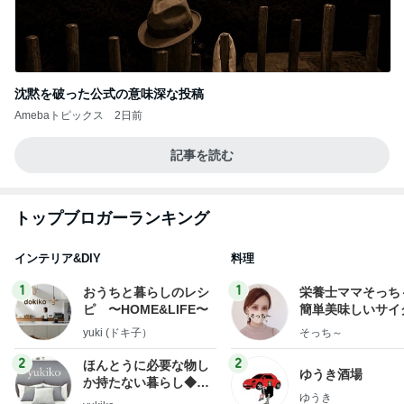
沈黙を破った公式の意味深な投稿
Amebaトピックス
2日前
記事を読む
トップブロガーランキング
インテリア&DIY
料理
1
1
おうちと暮らしのレシ
栄養士ママそっち
ピ 〜HOME&LIFE〜
簡単美味しいサイ
献立
yuki (ドキ子）
そっち～
2
2
ほんとうに必要な物し
ゆうき酒場
か持たない暮らし◆Ke
ゆうき
ep Life Simple◆〜イ