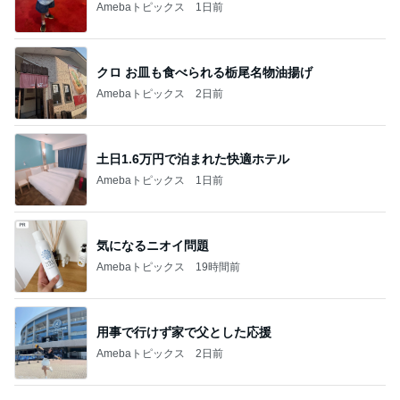
1
2
3
4
5
AKB48
たんぽぽ川村
北村総一朗
北別府学
OCHA NORM
エミコ
A
新登場ランキング
すべて見る
1
2
3
4
5
BEYOOOOO
ゆうこりん
島倉りか
石 安伊
蒼井心音
NDS
余命宣告後も家に居続ける旦那
Amebaトピックス
2日前
8月2日放送のTBS「週刊さんまとマツコ」先週に引
き続き出演します♪