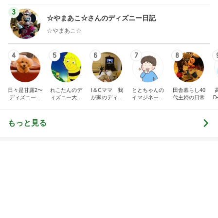
通話できなくなり買い替えたスマホ
Amebaトピックス
1日前
記事を読む
トップブロガーランキング
ペット
料理
1
1
栄養士ママそっち
しろとくろしろ
簡単美味しいサイ
たまねぎ
献立
そっち～
2
2
母さんは今日も世話を
ゆうき酒場
やく
ゆうき