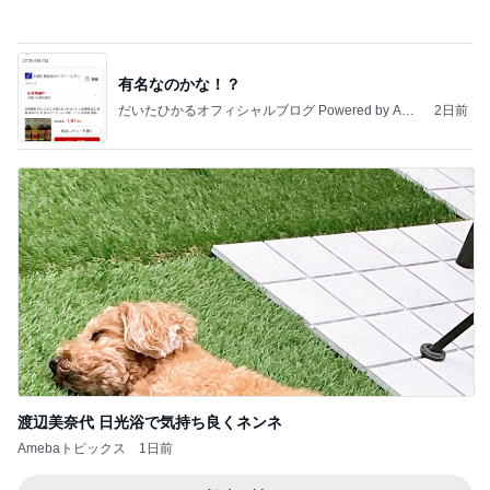
團十郎 息子がサングラスに興味
Amebaトピックス
1日前
高橋直純のトラブルメーカー第1167回更新しまし
た！
高橋直純オフィシャルブログ「なおずみぶろぐ」
11日前
Powered by Ameba
速攻で冷える最新式のハンディファン