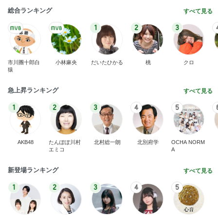
記事を読む
ママ5人が真似したベビーゲート
Amebaトピックス
1日前
【ANAプレミアムクラス初体験】雷で50分遅延…
沖縄往復で分かった「余裕を買う」価値
華麗なるスタバマダム
2日前
ぷっくり可愛いドットアイテムも好み
Amebaトピックス
1日前
最近の香港で食べて感動したもの、いろいろまと
め！
香港在住えりのおいしい食べ歩きガイド
13日前