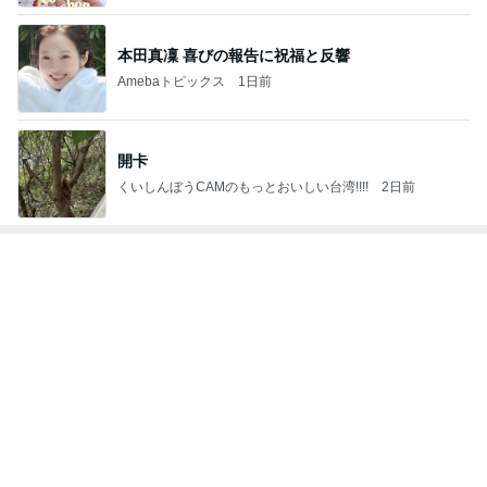
3
☆やまあこ☆さんのディズニー日記
☆やまあこ☆
4
5
6
7
8
日々是甘露2〜
れこたんのデ
I＆Cママ 我
ととちゃんの
田舎暮らし40
ディズニー風
ィズニー大好
が家のディズ
イマジネーシ
代主婦の日常
Ꭰ
味〜
き♡孫4人
ニー♡ブログ
ョンタイム
もっと見る
小原正子 長女の歌う涙そうそう
Amebaトピックス
1日前
クロ お皿も食べられる栃尾名物油揚げ
Amebaトピックス
2日前