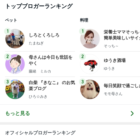
朝起きてすぐにつけていた目くそ
Amebaトピックス
2日前
有名なのかな！？
だいたひかるオフィシャルブログ Powered by Ame
2日前
ba
渡辺美奈代 日光浴で気持ち良くネンネ
Amebaトピックス
1日前