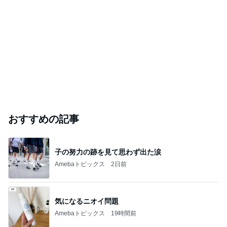
3年放置の極みだった多肉トレー
Amebaトピックス
1日前
友人が作ってくれた美味しいおつまみ
Amebaトピックス
1日前
芸能人・有名人ブログ TOPへ
キャシー中島の29歳で亡くなった長女
Amebaトピックス
1日前
TOPTOY☆Cocoa Workshop
ディズニーファン Dのブログ
8日前