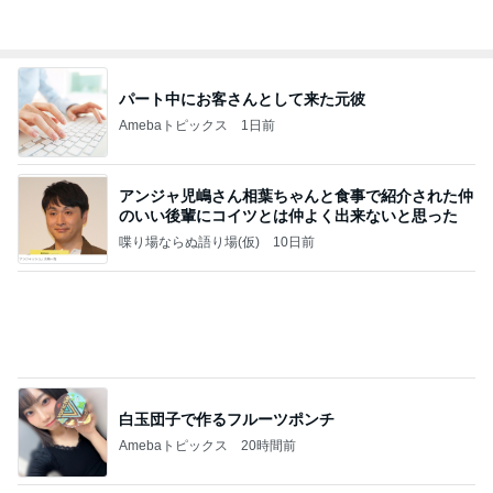
Amebaトピックス
2日前
ずっと
武東由美オフィシャルブログ「MOTOちゃんとのは
2日前
っぴぃな毎日」Powered by Ameba
美優 夫の肩車でご機嫌になる次男
Amebaトピックス
1日前
【お知らせ】9/21〜9/23北海道3days
パク・ジュニョン オフィシャルブログ 「日本の
2日前
心」 powered by Ameba
最近いただいてつけているお守り
Amebaトピックス
1日前