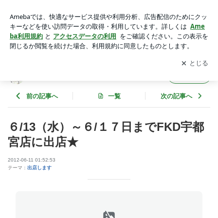
６/13（水）～６/１７日までFKD宇都宮店に出店★ | キムチ
家 舳心【ちくしん】たまちゃん
アプリをダウンロードして
ブログの更新通知
を受け取りまし
開く
ょう。
キムチ家 舳心【ちくしん】たまちゃん
フォロー
前の記事へ
一覧
次の記事へ
６/13（水）～６/１７日までFKD宇都
宮店に出店★
2012-06-11 01:52:53
テーマ：
出店します