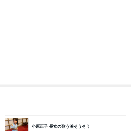
藤緒 ミルカ
3
3
白柴 『きなこ』 のお気
毎日笑顔で過ごし
楽ブログ
モモ母さん
ひろ☆みき
もっと見る
オフィシャルブロガーランキング
総合ランキング
すべて見る
1
2
3
市川團十郎白
小林麻央
だいたひかる
桃
クロ
猿
急上昇ランキング
すべて見る