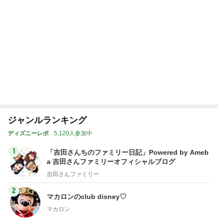
土日1.6万円で泊まれた快適ホテル
Amebaトピックス
1日前
気になるニオイ問題
Amebaトピックス
19時間前
用事で行けず家で父とした応援
Amebaトピックス
2日前