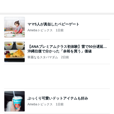
Amebaトピックス
9時間前
相続税を、払えないで、売りに出されて不動産は、
外国のお金持ちに買われているそうです。やばいで
すよ
ht9299yzf祈りのブログ
5日前
大型犬もいる我が家のサブスク
Amebaトピックス
1日前
8月6日「めざましテレビ」林佑香さん着用のウィル
セレクションの小花刺繍タックスリーブカーディガ
ン
れなのブログ
11時間前
母の無茶なお願いに娘の珍回答
Amebaトピックス
21時間前