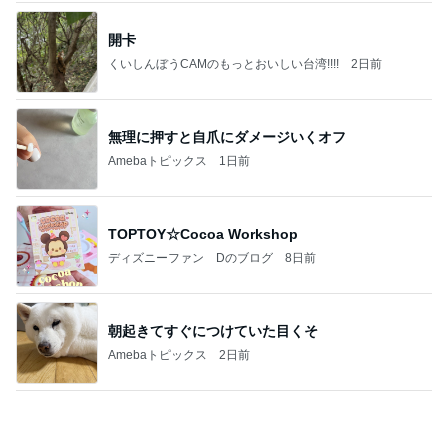
のいい後輩にコイツとは仲よく出来ないと思った
喋り場ならぬ語り場(仮)
10日前
白玉団子で作るフルーツポンチ
Amebaトピックス
20時間前
何故トランプ大統領が日本円を支援するのかと聞か
れた時の答え
nokoarikonのブログ
2日前
片岡愛之助 新鮮だった舞台稽古拝見
Amebaトピックス
2日前
話題のスイカ丸ごとアイス♡
さとみるくのロサンゼルス⇔ハワイ夢日記
7日前