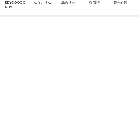
隣の席の三世代がした可愛い乾杯
Amebaトピックス
9時間前
地獄
日本人
1日前
灯台下暗しだった学校のドリル
Amebaトピックス
1日前
敬三さんも言いよったのよか。そうか。それは茂美
のしてはならない禁じ手だったな。陣内が言いよる
のよ
nanasantojiroのブログ
2日前