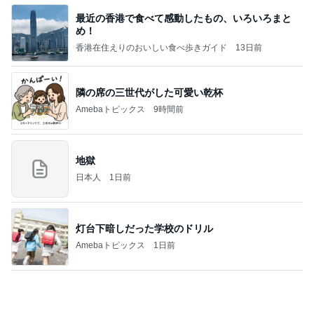
ポッキー以来の・・・初ビーナス♪
ＳＲ♡ＬＯＶＥＲの・・・キックでＧＯ♪
11日前
満里奈 久しぶりのがっつりショート