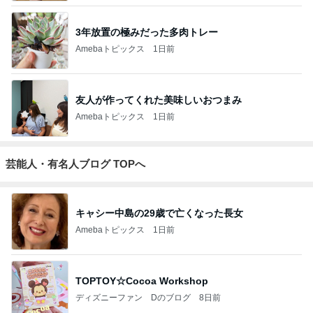
本田真凜 喜びの報告に祝福と反響
Amebaトピックス
1日前
開卡
くいしんぼうCAMのもっとおいしい台湾!!!!
2日前
ジャンルランキング
ディズニーレポ
5,120人参加中
1
「吉田さんちのファミリー日記」Powered by Ameb
a 吉田さんファミリーオフィシャルブログ
吉田さんファミリー
2
マカロンのclub disney♡
マカロン