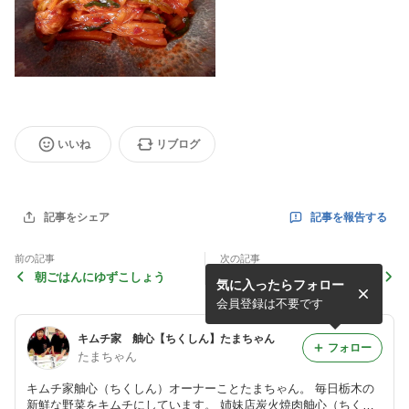
いいね
リブログ
記事を報告する
記事をシェア
前の記事
次の記事
朝ごはんにゆずこしょう
FKDインターパークの様子
気に入ったらフォロー
本日最終日
会員登録は不要です
キムチ家 舳心【ちくしん】たまちゃん
フォロー
たまちゃん
キムチ家舳心（ちくしん）オーナーことたまちゃん。 毎日栃木の
新鮮な野菜をキムチにしています。 姉妹店炭火焼肉舳心（ちくし