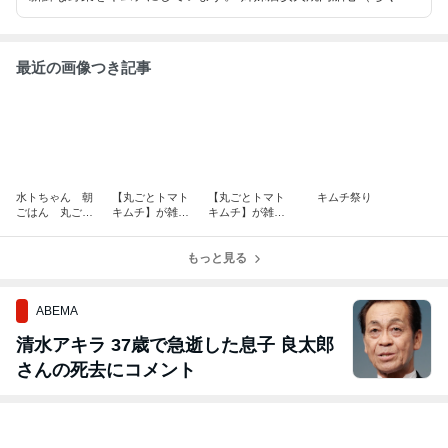
ん）「矢板店」 おかげや舳心（ちくしん）「那須アウトレ
ット内ロコマーケット」の情報もあります！！！ http://www.kimu
mchi-ichiba.com
最近の画像つき記事
水トちゃん 朝
【丸ごとトマト
【丸ごとトマト
キムチ祭り
ごはん 丸ごと
キムチ】が雑誌
キムチ】が雑誌
トマトキムチ
「MonoMax」
「リンネル」に
に掲載されまし
掲載されまし
た！！
もっと見る
た！！
ABEMA
清水アキラ 37歳で急逝した息子 良太郎
さんの死去にコメント