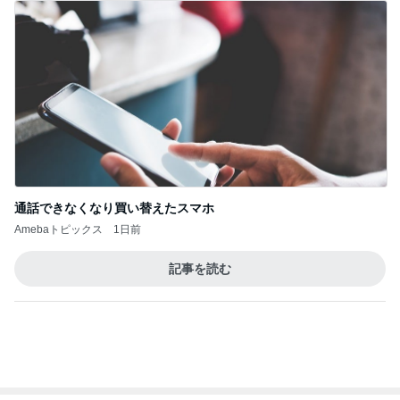
植草美幸オフィシャルブログ Powered by Ameba
5日前
色々試して一番合ったオススメ韓コス
Amebaトピックス
1日前
開卡
くいしんぼうCAMのもっとおいしい台湾!!!!
2日前
無理に押すと自爪にダメージいくオフ
Amebaトピックス
1日前
TOPTOY☆Cocoa Workshop
ディズニーファン Dのブログ
8日前