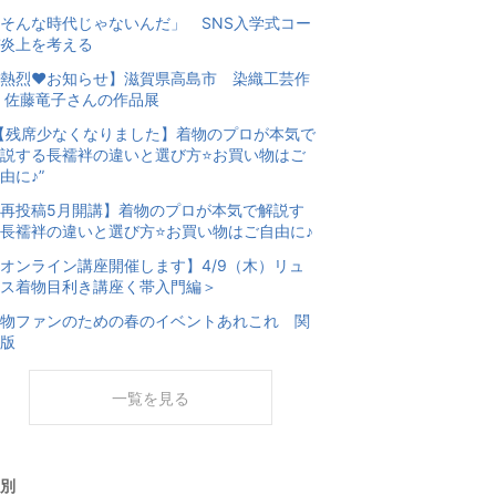
そんな時代じゃないんだ」 SNS入学式コー
炎上を考える
熱烈❤️お知らせ】滋賀県高島市 染織工芸作
 佐藤竜子さんの作品展
【残席少なくなりました】着物のプロが本気で
説する長襦袢の違いと選び方⭐️お買い物はご
由に♪”
再投稿5月開講】着物のプロが本気で解説す
長襦袢の違いと選び方⭐️お買い物はご自由に♪
オンライン講座開催します】4/9（木）リュ
ス着物目利き講座く帯入門編＞
物ファンのための春のイベントあれこれ 関
版
一覧を見る
別