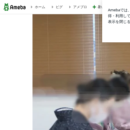
暑い夏にぴったりな
ホーム
ピグ
アメブロ
ルーペ持参のお願い 【満席】12月2日 リユース着物目利き講