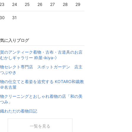
23
24
25
26
27
28
29
30
31
気に入りブログ
賀のアンティーク着物・古布・古道具のお店
むかしギャラリー 粋屋-ikiya-》
物セレクト専門店 スポットガーデン 店主
つぶやき
物の仕立てと着姿を追究する KOTARO和裁教
＠名古屋
物クリーニングとおしゃれ着物の店「和の美
つみ」
織わただの着物日記
一覧を見る