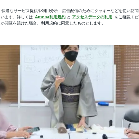
麻婆茄子牛丼
芸能人ブログ
人気ブログ
新規登録
ロ
座レベルアップ紬編” | 京都の着付け教室 きものシャン／リ