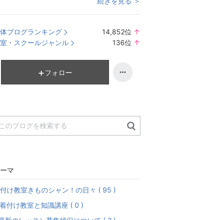
続きを見る ＞
体ブログランキング
14,852
位
↑
ラ
室・スクールジャンル
136
位
↑
ン
ラ
キ
ン
ン
キ
フォロー
グ
ン
上
グ
昇
上
昇
ーマ
付け教室きものシャン！の日々 ( 95 )
着付け教室と知識講座 ( 0 )