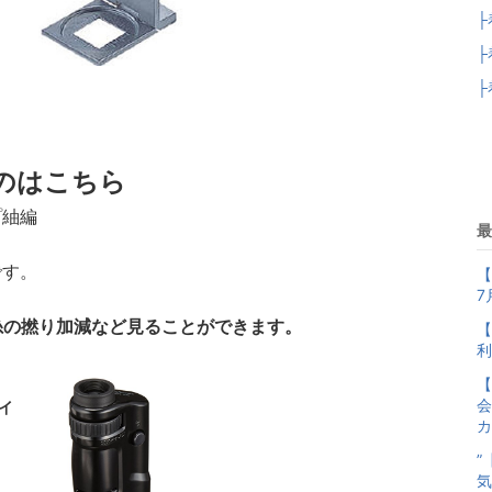
├
├
├
のはこちら
プ紬編
最
です。
【
7
糸の撚り加減など見ることができます。
【
利
【
会
ライ
カ
”
気