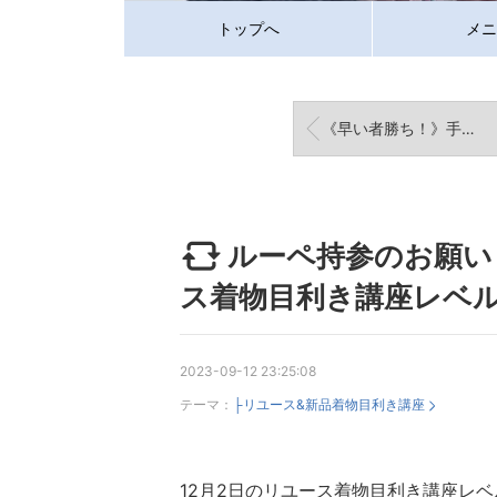
トップへ
メニ
《早い者勝ち！》手洗いOK エレガントでオシャレな草木染めの半衿
ルーペ持参のお願い 
ス着物目利き講座レベル
2023-09-12 23:25:08
テーマ：
├リユース&新品着物目利き講座
12月2日のリユース着物目利き講座レ