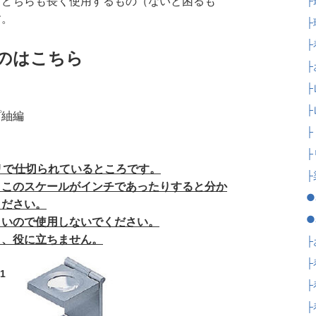
ずどちらも長く使用するもの（ないと困るも
├
す。
├
├
るのはこちら
├
├
├
プ紬編
├
├
モリで仕切られているところです。
├
、このスケールがインチであったりすると分か
●
ください。
●
くいので使用しないでください。
く、役に立ちません。
├
├
1
├
├