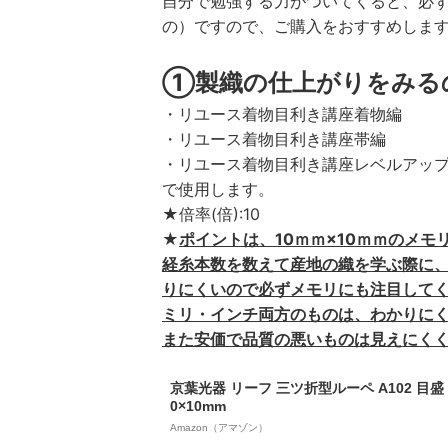
自分で勉強する力がついてくると、必
の）ですので、ご購入をおすすめしま
①製織の仕上がりをみ
・リユース着物目利き講座着物編
・リユース着物目利き講座帯編
・リユース着物目利き講座レベルアッ
で使用します。
★倍率(倍):10
★
ポイントは、10ｍｍ×10ｍｍのメ
経糸本数を数えて産地の織を学ぶ際に
りにくいので必ずメモリにも注目して
ミリ・インチ両方のものは、わかりに
また安価で品質の悪いものは見えにく
京葉光器 リーフ 三ツ折型ルーペ A102 目盛 
0×10mm
Amazon（アマゾン）