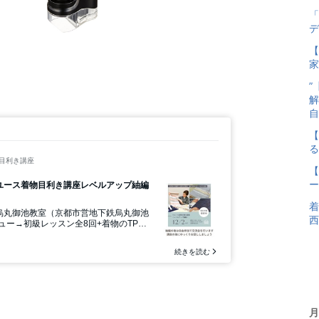
「
デ
【
家
”
解
自
【
る
【
ー
着
西
月