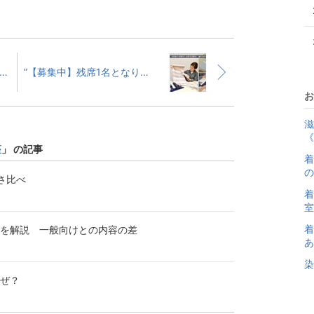
い者勝ち！》手洗いOK エレガントでオシャレな草木染めの半衿
”【募集中】残席1名となりました！12月2日 リユース着物目利き講座レベルアップ紬編”
お
滋
《
座
」 の記事
着
の
さ比べ
着
室
着
を解説 一般向けとの内容の差
あ
染
ぜ？