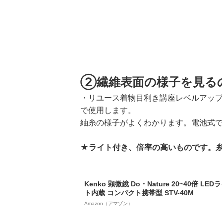
②繊維表面の様子を見る
・リユース着物目利き講座レベルアッ
で使用します。
紬糸の様子がよくわかります。電池式
★ライト付き、倍率の高いものです。
Kenko 顕微鏡 Do・Nature 20~40倍 LED
ト内蔵 コンパクト携帯型 STV-40M
Amazon（アマゾン）