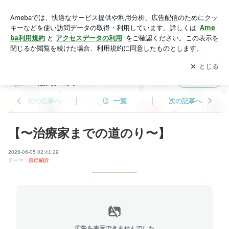
【〜治療家までの道のり〜】 | 桔梗が丘整骨院～TRAUM o&
c〜 《公式ブログ》
アプリをダウンロードして
ブログの更新通知
を受け取りまし
開く
ょう。
桔梗が丘整骨院～TRAUM o&c〜
フォロー
《公式ブログ》
前の記事へ
一覧
次の記事へ
【〜治療家までの道のり〜】
2026-06-05 02:41:29
テーマ：
自己紹介
広告を表示できませんでした