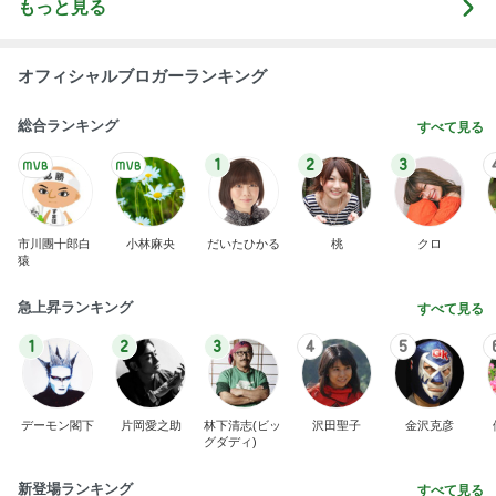
もっと見る
オフィシャルブロガーランキング
総合ランキング
すべて見る
1
2
3
市川團十郎白
小林麻央
だいたひかる
桃
クロ
猿
急上昇ランキング
すべて見る
1
2
3
4
5
デーモン閣下
片岡愛之助
林下清志(ビッ
沢田聖子
金沢克彦
グダディ)
新登場ランキング
すべて見る