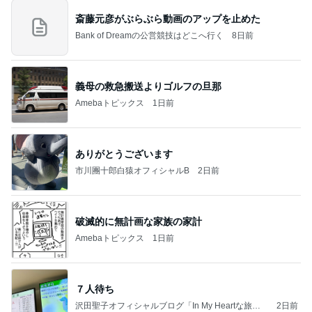
斎藤元彦がぶらぶら動画のアップを止めた
Bank of Dreamの公営競技はどこへ行く
8日前
義母の救急搬送よりゴルフの旦那
Amebaトピックス
1日前
ありがとうございます
市川團十郎白猿オフィシャルB
2日前
破滅的に無計画な家族の家計
Amebaトピックス
1日前
７人待ち
沢田聖子オフィシャルブログ「In My Heartな旅日
2日前