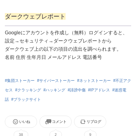
ダークウェブレポート
Googleにアカウントを作成し（無料）ログインすると、
設定→セキュリティ→ダークウェブレポートから
ダークウェブ上の以下の項目の流出を調べられます。
名前 住所 生年月日 メールアドレス 電話番号
#
集団ストーカー
#
サイバーストーカー
#
ネットストーカー
#
不正アク
セス
#
クラッキング
#
ハッキング
#
誹謗中傷
#
IPアドレス
#
迷惑電
話
#
ブラックサイト
いいね
コメント
リブログ
38
2
9