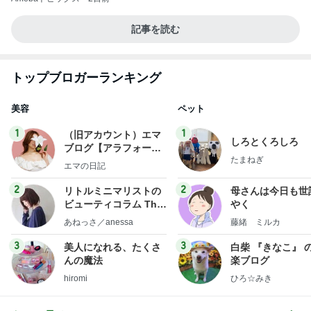
記事を読む
トップブロガーランキング
美容
ペット
1
1
（旧アカウント）エマ
しろとくろしろ
ブログ【アラフォー会
たまねぎ
社売却セカンドライ
エマの日記
フ】
2
2
リトルミニマリストの
母さんは今日も世
ビューティコラム The
やく
little minimalist's bea
あねっさ／anessa
藤緒 ミルカ
uty colum
3
3
美人になれる、たくさ
白柴 『きなこ』 
んの魔法
楽ブログ
hiromi
ひろ☆みき