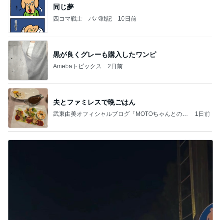
同じ夢
四コマ戦士 パパ戦記
10日前
黒が良くグレーも購入したワンピ
Amebaトピックス
2日前
夫とファミレスで晩ごはん
武東由美オフィシャルブログ「MOTOちゃんとのは
1日前
っぴぃな毎日」Powered by Ameba