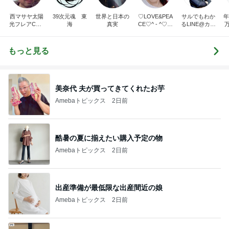
西マサヤ太陽
39次元魂 東
世界と日本の
♡LOVE&PEA
サルでもわか
年
光フレアCME
海
真実
CE♡^ - ^♡の
るLINE@カフ
波動地震予知
ブログ
ェ～LINE自動
研究者。東南
化システム開
海地震と南海
発者のつぶや
もっと見る
トラフ地震は2
き～
031年前後ま
で❗❗
美奈代 夫が買ってきてくれたお芋
Amebaトピックス
2日前
酷暑の夏に揃えたい購入予定の物
Amebaトピックス
2日前
出産準備が最低限な出産間近の娘
Amebaトピックス
2日前