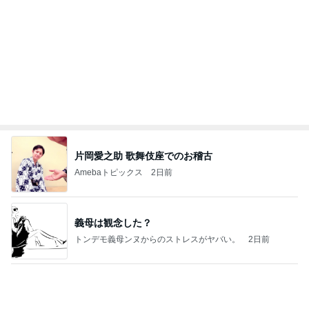
(長期保存カレーライスセット)
たかたんのコストコ通への道
7日前
とうもろこしが入っているおかき
Amebaトピックス
2日前
お願い
モンスターアクアリウム＆レプタイルズ 買取販売
7日前
情報
40代が考える老後の最低ライン
Amebaトピックス
23時間前