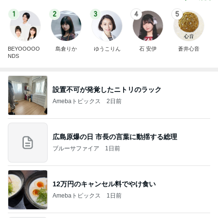
1
2
3
4
5
BEYOOOOO
島倉りか
ゆうこりん
石 安伊
蒼井心音
NDS
設置不可が発覚したニトリのラック
Amebaトピックス
2日前
広島原爆の日 市長の言葉に動揺する総理
ブルーサファイア
1日前
12万円のキャンセル料でやけ食い
Amebaトピックス
1日前