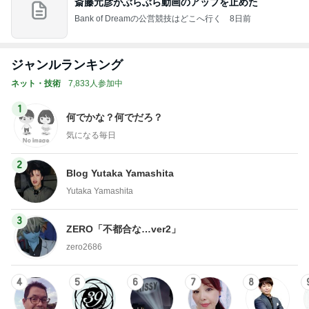
斎藤元彦がぶらぶら動画のアップを止めた
Bank of Dreamの公営競技はどこへ行く
8日前
ジャンルランキング
ネット・技術
7,833人参加中
1
何でかな？何でだろ？
気になる毎日
2
Blog Yutaka Yamashita
Yutaka Yamashita
3
ZERO「不都合な…ver2」
zero2686
4
5
6
7
8