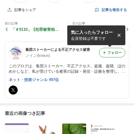
記事を報告する
記事をシェア
前の記事
次の記事
「＃9110」【犯罪被害相談
不正アクセスの症状
気に入ったらフォロー
窓口】
会員登録は不要です
集団ストーカーによる不正アクセス被害
フォロー
ノイン(kneun)
このブログは、集団ストーカー、不正アクセス、盗撮、盗聴、ほの
めかしなど、私が受けている被害の記録・発信・証拠を整理し、加
害者の責任追及や損害賠償請求につなげることを目的としていま
ネット・技術ジャンル 497位
す。同様の被害者の方や、情報をお持ちの方、ご連絡いただけます
と幸いです。
最近の画像つき記事