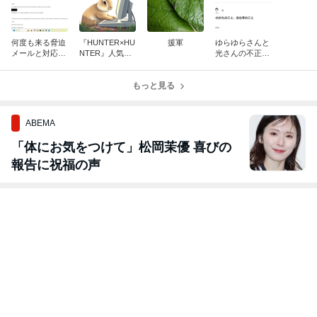
何度も来る脅迫
『HUNTER×HU
援軍
ゆらゆらさんと
メールと対応し
NTER』人気ラ
光さんの不正ア
ない警察
ンキング2026年
クセス者との会
版【アニメ＆漫
話
画】
もっと見る
ABEMA
「体にお気をつけて」松岡茉優 喜びの
報告に祝福の声