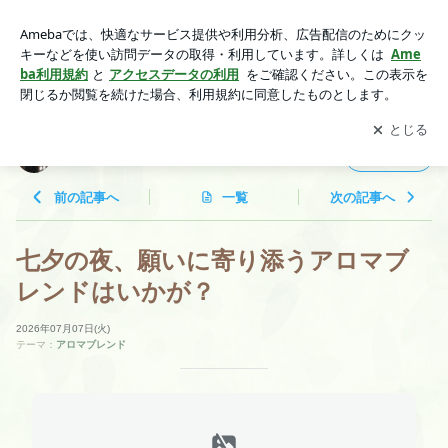
七夕の夜、願いに寄り添うアロマブレンドはいかが？ | 樹香-ki
kka-のアロマノート♪
アプリをダウンロードして
ブログの更新通知
を受け取りまし
開く
ょう。
樹香-kikka-のアロマノート♪
フォロー
前の記事へ
一覧
次の記事へ
七夕の夜、願いに寄り添うアロマブ
レンドはいかが？
2026年07月07日(火)
テーマ：
アロマブレンド