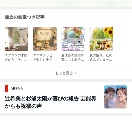
最近の画像つき記事
エアコンの季節
アロマテラピー
夏休みの自由研
夏の疲れ、ため
だからこそ、香
を楽しむ全ての
究にも！親子で
込んでいません
りで気分転換
人に知ってもら
楽しむアロマバ
か？8月におす
いたいこと
スボム作り体験
すめのアロマ
もっと見る
♪
ABEMA
辻希美と杉浦太陽が喜びの報告 芸能界
からも祝福の声