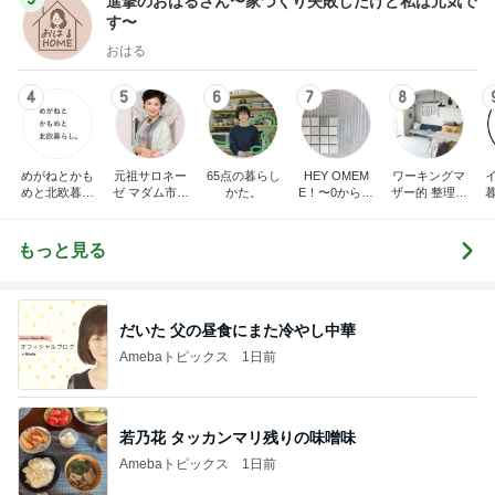
進撃のおはるさん〜家づくり失敗したけど私は元気で
す〜
おはる
4
5
6
7
8
めがねとかも
元祖サロネー
65点の暮らし
HEY OMEM
ワーキングマ
めと北欧暮ら
ゼ マダム市川
かた。
E！〜0からの
ザー的 整理収
し
のほのぼのブ
家づくり〜
納 ＆ 北欧イン
ログ
テリア
もっと見る
だいた 父の昼食にまた冷やし中華
Amebaトピックス
1日前
若乃花 タッカンマリ残りの味噌味
Amebaトピックス
1日前