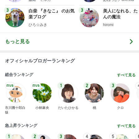
uty colum
3
3
白柴 『きなこ』 のお気
美人になれる、た
楽ブログ
んの魔法
ひろ☆みき
hiromi
もっと見る
オフィシャルブロガーランキング
総合ランキング
すべて見る
1
2
3
市川團十郎白
小林麻央
だいたひかる
桃
クロ
猿
急上昇ランキング
すべて見る
1
2
3
4
5