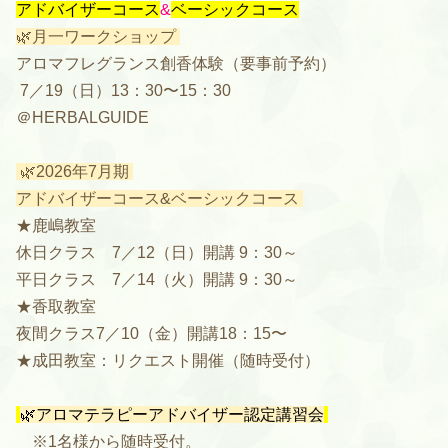
アドバイザーコース
&
ベーシックコース
🌿月一ワークショップ
アロマフレグランス創香体験（要事前予約）
7／19（日）13：30〜15：30
＠HERBALGUIDE
🌿2026年7月期
アドバイザーコース&ベーシックコース
★鹿嶋教室
休日クラス 7／12（日）開講 9：30～
平日クラス 7／14（火）開講 9：30～
★香取教室
夜間クラス7／10（金）開講18：15〜
★成田教室：リクエスト開催（随時受付）
🌿アロマテラピーアドバイザー認定講習会
※1名様から随時受付。