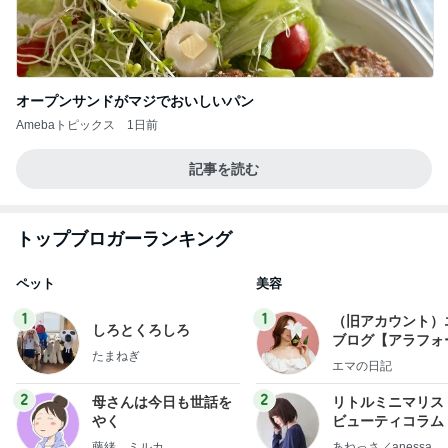
オープンサンドがマジでおいしいパン
Amebaトピックス
1日前
記事を読む
トップブロガーランキング
ペット
美容
1
1
（旧アカウント）
しろとくろしろ
ブログ【アラフォ
たまねぎ
社売却セカンドラ
エマの日記
フ】
2
2
母さんは今日も世話を
リトルミニマリス
やく
ビューティコラム 
little minimalist'
藤緒 ミルカ
あねっさ／anessa