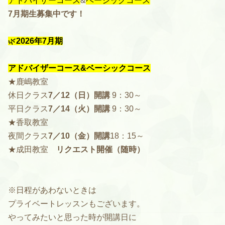
アドバイザーコース
&
ベーシックコース
7月期生募集中です！
🌿
2026年7月期
アドバイザーコース&ベーシックコース
★鹿嶋教室
休日クラス
7／12（日）開講
9：30～
平日クラス
7／14（火）開講
9：30～
★香取教室
夜間クラス
7／10（金）開講
18：15～
★成田教室
リクエスト開催（随時）
※日程があわないときは
プライベートレッスンもございます。
やってみたいと思った時が開講日に