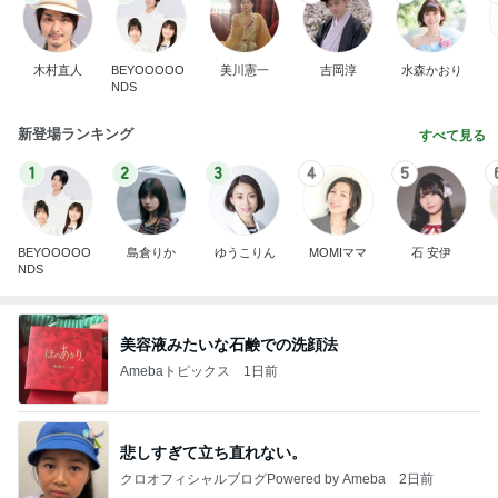
木村直人
BEYOOOOO
美川憲一
吉岡淳
水森かおり
NDS
新登場ランキング
すべて見る
1
2
3
4
5
BEYOOOOO
島倉りか
ゆうこりん
MOMIママ
石 安伊
NDS
美容液みたいな石鹸での洗顔法
Amebaトピックス
1日前
悲しすぎて立ち直れない。
クロオフィシャルブログPowered by Ameba
2日前