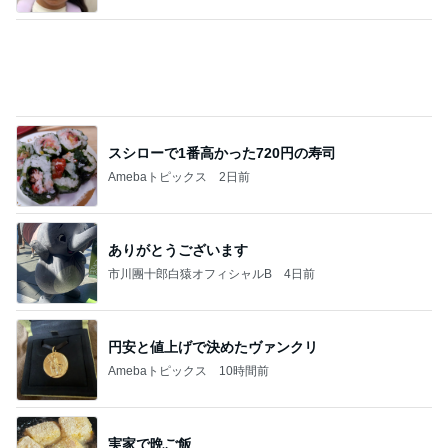
スシローで1番高かった720円の寿司
Amebaトピックス
2日前
ありがとうございます
市川團十郎白猿オフィシャルB
4日前
円安と値上げで決めたヴァンクリ
Amebaトピックス
10時間前
実家で晩ご飯
だいたひかるオフィシャルブログ Powered by Ame
1日前
ba
受付で言われ混乱した夫の手術日