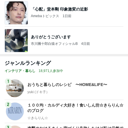
「心配」堂本剛 印象激変の近影
Amebaトピックス
1日前
ありがとうございます
市川團十郎白猿オフィシャルB
4日前
ジャンルランキング
インテリア・暮らし
18,971人参加中
1
おうちと暮らしのレシピ 〜HOME&LIFE〜
yuki (ドキ子）
2
１００均・カルディ大好き！食いしん坊☆きらりん☆
のブログ
☆きらりん☆
3