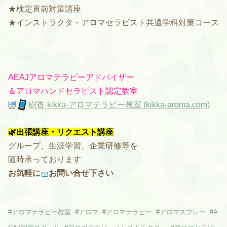
★検定直前対策講座
★インストラクタ・アロマセラピスト共通学科対策コース
AEAJアロマテラピーアドバイザー
＆
アロマハンドセラピスト認定教室
樹香-kikka-アロマテラピー教室 (kikka-aroma.com)
🌿出張講座・リクエスト講座
グループ、生涯学習、企業研修等を
随時承っております
お気軽に
お問い合せ
下さい
#
アロマテラピー教室
#
アロマ
#
アロマテラピー
#
アロマスプレー
#
A