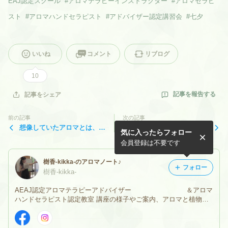
EAJ認定スクール
#
アロマテラピーインストラクター
#
アロマセラピ
スト
#
アロマハンドセラピスト
#
アドバイザー認定講習会
#
七夕
いいね
コメント
リブログ
10
記事を報告する
記事をシェア
前の記事
次の記事
想像していたアロマとは、ま
「学ぶこと」が「自信」に変
気に入ったらフォロー
ったく違いました！！
わる瞬間 ～プライベートレ
ッスンにて～
会員登録は不要です
樹香-kikka-のアロマノート♪
フォロー
樹香-kikka-
AEAJ認定アロマテラピーアドバイザー ＆アロマ
ハンドセラピスト認定教室 講座の様子やご案内、アロマと植物に
関連した話題、 時々、料理やスイーツ、お気に入りの小物たち、
アロマな旅なども綴っています☆ ホームページと共に宜しくお願
いいたします♪