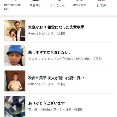
BEYOOOOO
島倉りか
ゆうこりん
MOMIママ
石 安伊
NDS
水森かおり 祖父になった先輩歌手
Amebaトピックス
1日前
悲しすぎて立ち直れない。
クロオフィシャルブログPowered by Ameba
2日前
秋吉久美子 友人が開いた誕生祝い
Amebaトピックス
2日前
ありがとうございます
市川團十郎白猿オフィシャルB
4日前