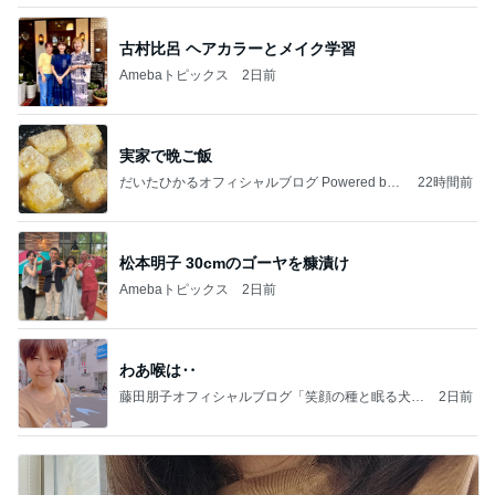
古村比呂 ヘアカラーとメイク学習
Amebaトピックス
2日前
実家で晩ご飯
だいたひかるオフィシャルブログ Powered by
22時間前
Ameba
松本明子 30cmのゴーヤを糠漬け
Amebaトピックス
2日前
わあ喉は‥
藤田朋子オフィシャルブログ「笑顔の種と眠る犬」
2日前
Powered by Ameba