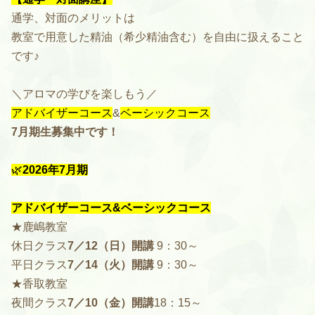
通学、対面のメリットは
教室で用意した精油（希少精油含む）を自由に扱えること
です♪
＼アロマの学びを楽しもう／
アドバイザーコース
&
ベーシックコース
7月期生募集中です！
🌿
2026年7月期
アドバイザーコース&ベーシックコース
★鹿嶋教室
休日クラス
7／12（日）開講
9：30～
平日クラス
7／14（火）開講
9：30～
★香取教室
夜間クラス
7／10（金）開講
18：15～