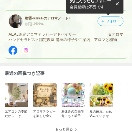
気に入ったらフォロー
わる瞬間 ～プライベートレ
の気持ち
ッスンにて～
会員登録は不要です
樹香-kikka-のアロマノート♪
フォロー
樹香-kikka-
AEAJ認定アロマテラピーアドバイザー ＆アロマ
ハンドセラピスト認定教室 講座の様子やご案内、アロマと植物に
関連した話題、 時々、料理やスイーツ、お気に入りの小物たち、
アロマな旅なども綴っています☆ ホームページと共に宜しくお願
いいたします♪
最近の画像つき記事
エアコンの季節
アロマテラピー
夏休みの自由研
夏の疲れ、ため
だからこそ、香
を楽しむ全ての
究にも！親子で
込んでいません
りで気分転換
人に知ってもら
楽しむアロマバ
か？8月におす
いたいこと
スボム作り体験
すめのアロマ
もっと見る
♪