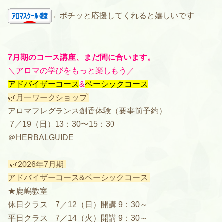
←ポチッと応援してくれると嬉しいです
7月期のコース講座、まだ間に合います。
＼アロマの学びをもっと楽しもう／
アドバイザーコース
&
ベーシックコース
🌿月一ワークショップ
アロマフレグランス創香体験（要事前予約）
7／19（日）13：30〜15：30
＠HERBALGUIDE
🌿2026年7月期
アドバイザーコース&ベーシックコース
★鹿嶋教室
休日クラス 7／12（日）開講 9：30～
平日クラス 7／14（火）開講 9：30～