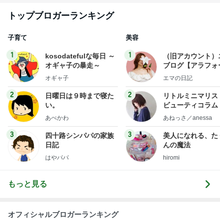
トップブロガーランキング
子育て
美容
1
1
kosodatefulな毎日 ～
（旧アカウント）
オギャ子の暴走～
ブログ【アラフォ
社売却セカンドラ
オギャ子
エマの日記
フ】
2
2
日曜日は９時まで寝た
リトルミニマリス
い。
ビューティコラム 
little minimalist'
あべかわ
あねっさ／anessa
uty colum
3
3
四十路シンパパの家族
美人になれる、た
日記
んの魔法
はやパパ
hiromi
もっと見る
オフィシャルブロガーランキング