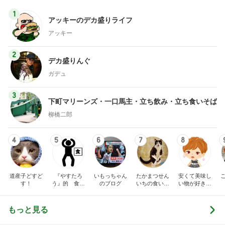
1
アッキーのデカ盛りライフ
アッキー
2
デカ盛りんぐ
ガデュ
3
下町マリーンズ・一口馬主・立ち飲み・立ち食いそば
柳橋二郎
4
5
6
7
8
道産子どすど
『やすたろ
いもっちゃん
たかまつせん
安くて美味し
す！
う』的 食の
のブログ
いちの食い散
い物が好き☆
備忘録
らかし日記
彡
もっと見る