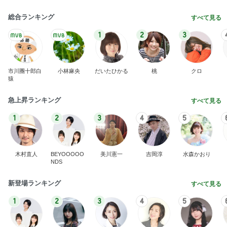
総合ランキング
すべて見る
1
2
3
市川團十郎白
小林麻央
だいたひかる
桃
クロ
猿
急上昇ランキング
すべて見る
1
2
3
4
5
木村直人
BEYOOOOO
美川憲一
吉岡淳
水森かおり
NDS
新登場ランキング
すべて見る
1
2
3
4
5