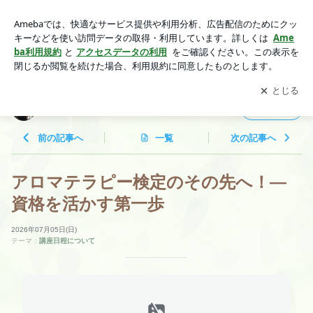
アロマテラピー検定のその先へ！―資格を活かす第一歩 | 樹
香-kikka-のアロマノート♪
アプリをダウンロードして
ブログの更新通知
を受け取りまし
開く
ょう。
樹香-kikka-のアロマノート♪
フォロー
前の記事へ
一覧
次の記事へ
アロマテラピー検定のその先へ！―
資格を活かす第一歩
2026年07月05日(日)
テーマ：
講座日程について