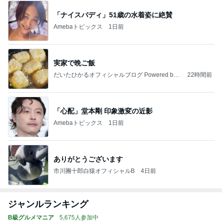
「ナイスバディ」51歳の水着姿に絶賛
Amebaトピックス
1日前
実家で晩ご飯
だいたひかるオフィシャルブログ Powered by
22時間前
Ameba
「心配」堂本剛 印象激変の近影
Amebaトピックス
1日前
ありがとうございます
市川團十郎白猿オフィシャルB
4日前
ジャンルランキング
B級グルメマニア
5,675人参加中