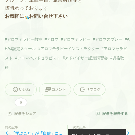
随時承っております
お気軽に
お問い合せ
下さい
#
アロマテラピー教室
#
アロマ
#
アロマテラピー
#
アロマスプレー
#
A
EAJ認定スクール
#
アロマテラピーインストラクター
#
アロマセラピ
スト
#
アロマハンドセラピスト
#
アドバイザー認定講習会
#
資格取
得
いいね
コメント
リブログ
6
記事を報告する
記事をシェア
前の記事
次の記事
「学ぶこと」が「自信」に変
香りに込めた「気をつけて」