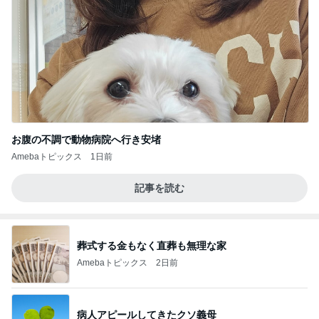
お腹の不調で動物病院へ行き安堵
Amebaトピックス
1日前
記事を読む
葬式する金もなく直葬も無理な家
Amebaトピックス
2日前
病人アピールしてきたクソ義母