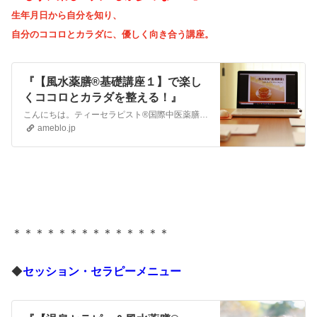
生年月日から自分を知り、
自分のココロとカラダに、優しく向き合う講座。
『【風水薬膳®基礎講座１】で楽し
くココロとカラダを整える！』
こんにちは。ティーセラピスト®国際中医薬膳管理師薬膳温泉Photoセラピストのミキティこと、村山美貴です。 『もう、楽しむ人生しか歩めない！』 薬膳や風水、…
ameblo.jp
＊＊
＊＊＊＊
＊＊＊＊
＊＊＊＊
◆
セッション・セラピーメニュー