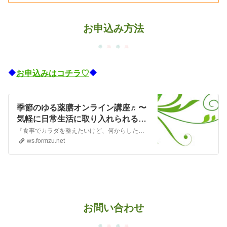
お申込み方法
🔶
お申込みはコチラ♡
🔶
季節のゆる薬膳オンライン講座♬〜
気軽に日常生活に取り入れられる薬
膳〜
『食事でカラダを整えたいけど、何からしたらいいかよく分からない…』そんなあなた♡大丈夫ですよ♡ここで言う≪薬膳≫は「普通のごはん」です。そして≪おばあちゃんの知恵袋≫のような、自然に合わせた「あたりまえ」の暮らし方です。ゆるっと楽しみながら、毎日少しずつ取り入れて、楽しくおいしく♡ココロとカラダを整えましょう♡＊＊＊＊＊確認致しましたら、折り返し、詳細情報を…
ws.formzu.net
お問い合わせ