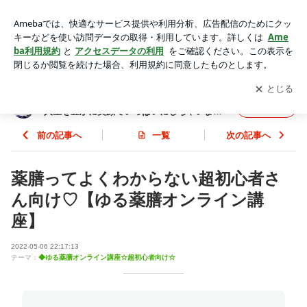
薬膳ってよくわからない超初心者さん向け♡【ゆる薬膳オンラ
イン講座】 | 『もう楽しい人生しか歩めない！』あなたの人生
アプリをダウンロードして
ブログの更新通知
を受け取りまし
開く
を豊かに笑顔でいっぱいにしちゃいます♡風水薬膳®︎ティーセ
ょう。
ラピスト
『もう楽しい人生しか歩めない！』あなたの
フォロー
人生を豊かに笑顔でいっぱいにしちゃいます
♡風水薬膳®︎ティーセラピスト
前の記事へ
一覧
次の記事へ
薬膳ってよくわからない超初心者さ
ん向け♡【ゆる薬膳オンライン講
座】
2022-05-06 22:17:13
テーマ：
◆ゆる薬膳オンライン講座☆超初心者向け☆