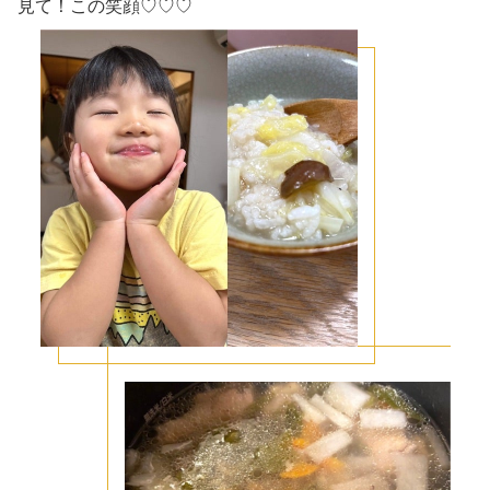
見て！この笑顔♡♡♡