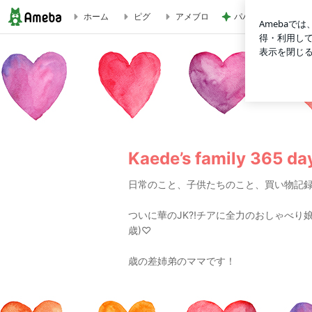
パパが瞬食した赤魚
ホーム
ピグ
アメブロ
592円で買えるサンダル♡市民プール♡アイス | Kaede’s family 3
Kaede’s family 365 da
日常のこと、子供たちのこと、買い物記
ついに華のJK⁈チアに全力のおしゃべり娘(1
歳)♡
歳の差姉弟のママです！