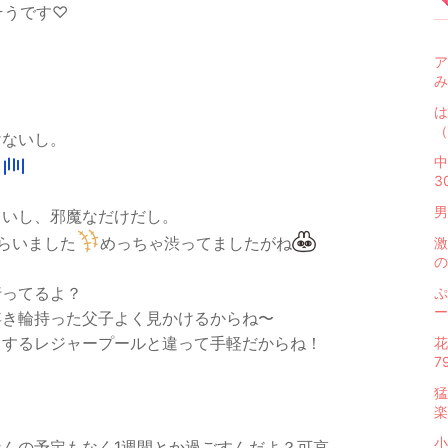
そうです♡
ア
み
は
（
けないし。
中
る
3
男
さいし、邪魔なだけだし。
らいました
めっちゃ渋ってましたがね
激
の
行ってるよ？
ぷ
ー
浮き輪持った父子よく見かけるからね〜
りするレジャープールと違って手軽だからね！
花
7
猛
楽
小
んの予定もなく1週間とか過ごすんだよ？可哀