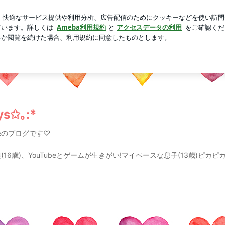
の煮付け
芸能人ブログ
人気ブログ
新規登録
ログイ
65 days✩｡:*
ys✩｡:*
録のブログです♡
6歳)、YouTubeとゲームが生きがい!マイペースな息子(13歳)ピカピ