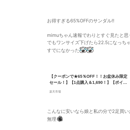
お得すぎる65%OFFのサンダル‼️
mimuちゃん速報でわりとすぐ見たと
でもワンサイズ下げたら22.5になっち
すでになかった
【クーポンで★65％OFF！！お盆休み限定
セール！】【1点購入＆1,690！】【ポイン
ト2倍】【2タイプ】サンダル レディース
楽天市場
厚底 メッシュ スポーツサンダル 通気性 ビ
ーチサンダル メッシュ 美脚 滑り止め シン
プル レディース 旅行 レジャー 海 川 プー
こんなに安いなら娘と私の分で2足買い
ル 旅行 春夏
無理