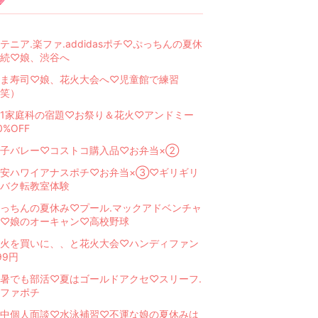
テニア.楽ファ.addidasポチ♡ぷっちんの夏休
続♡娘、渋谷へ
ま寿司♡娘、花火大会へ♡児童館で練習
笑）
1家庭科の宿題♡お祭り＆花火♡アンドミー
0%OFF
子バレー♡コストコ購入品♡お弁当×②
安ハワイアナスポチ♡お弁当×③♡ギリギリ
バク転教室体験
っちんの夏休み♡プール.マックアドベンチャ
♡娘のオーキャン♡高校野球
火を買いに、、と花火大会♡ハンディファン
99円
暑でも部活♡夏はゴールドアクセ♡スリーフ.
ファポチ
中個人面談♡水泳補習♡不運な娘の夏休みは