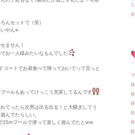
じ
お
ちろんセットで（笑）
いいやん←
かせません！
のでお一人様みたいなもんでした
ドコートでお昼食べて帰っておいでって言っと
ブ
妊
用プールもあってけっこう充実してるんです
妊
妊
連れてったら次男は出る出る！と大騒ぎしてう
妊
と遊んでたらしい。
で25mプールで潜って楽しく遊んでたとww
妊
妊