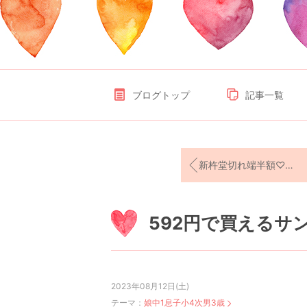
ブログトップ
記事一覧
新杵堂切れ端半額♡お盆とは？笑
592円で買えるサ
2023年08月12日(土)
テーマ：
娘中1息子小4次男3歳