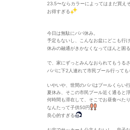
23.5〜ならカラーによってはまだ買え
お得すぎる
今日は無駄にパパ休み。
予定もないし、こんなお盆にどこも行
休みの融通がきかなくなってほんと困
で、家にずっとみんなおられてもうる
パパに下2人連れて市民プール行っても
いやいや、世間のパパはプールくらい
夏休み、そこの市民プール近く通ると
何時間も滞在して、そこでお昼食べた
なんたって子供50円
良心的すぎる
お盆でサッカーも公文もないし、息子な