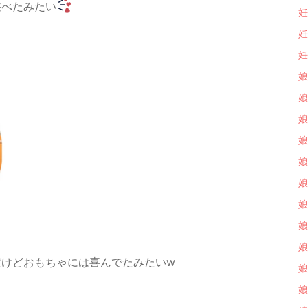
遊べたみたい
妊
妊
妊
娘
娘
娘
娘
娘
娘
娘
娘
娘
だけどおもちゃには喜んでたみたいw
娘
娘