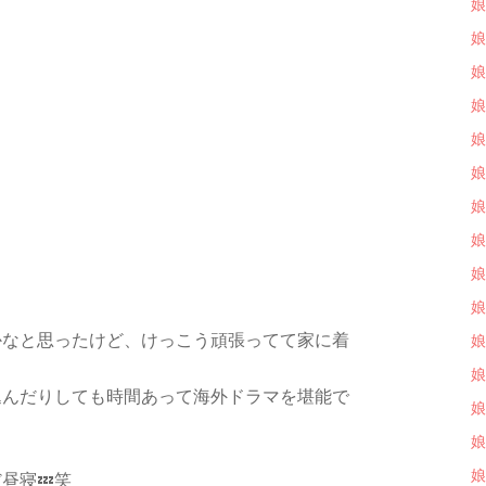
娘
娘
娘
娘
娘
娘
娘
娘
娘
娘
かなと思ったけど、けっこう頑張ってて家に着
娘
娘
込んだりしても時間あって海外ドラマを堪能で
娘
娘
娘
昼寝💤笑