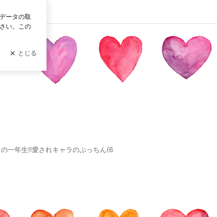
ン
カの一年生‼︎愛されキャラのぷっちん(6