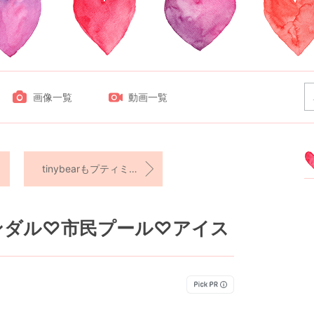
画像一覧
動画一覧
tinybearもプティミッキーも可愛い♡♡
ンダル♡市民プール♡アイス