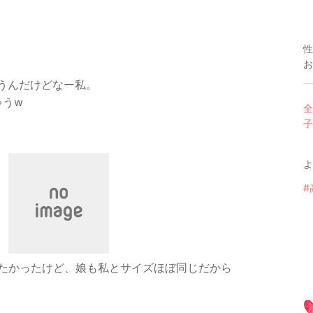
性
お
思うんだけどなー私。
ゃうw
全
子
よ
#
たかったけど、娘も私とサイズほぼ同じだから