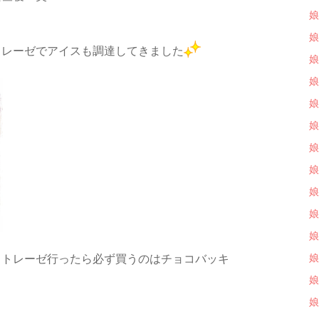
娘
娘
トレーゼでアイスも調達してきました
娘
娘
娘
娘
娘
娘
娘
娘
娘
娘
ャトレーゼ行ったら必ず買うのはチョコバッキ
娘
娘
。