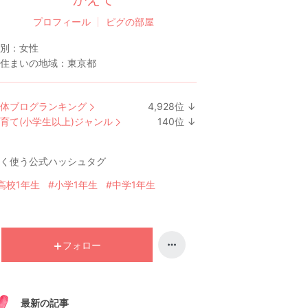
プロフィール
ピグの部屋
別：
女性
住まいの地域：
東京都
体ブログランキング
4,928
位
↓
ラ
育て(小学生以上)ジャンル
140
位
↓
ン
ラ
キ
ン
く使う公式ハッシュタグ
ン
キ
グ
ン
高校1年生
#小学1年生
#中学1年生
下
グ
降
下
降
フォロー
最新の記事