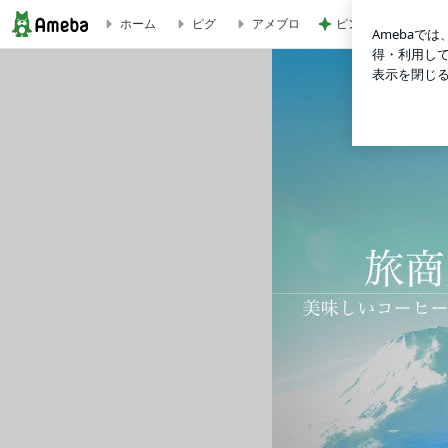
ピンとこないオータ
ホーム
ピグ
アメブロ
旅商人拓official blog コーヒー売りながら世界一周