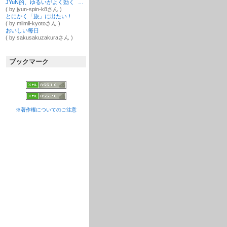
JYuN的、ゆるいがよく効く 『持ち味×潜在意識×引き寄せ＝可能性無限大』
( by jyun-spin-k8さん )
とにかく「旅」に出たい！
( by miimii-kyotoさん )
おいしい毎日
( by sakusakuzakuraさん )
ブックマーク
※著作権についてのご注意