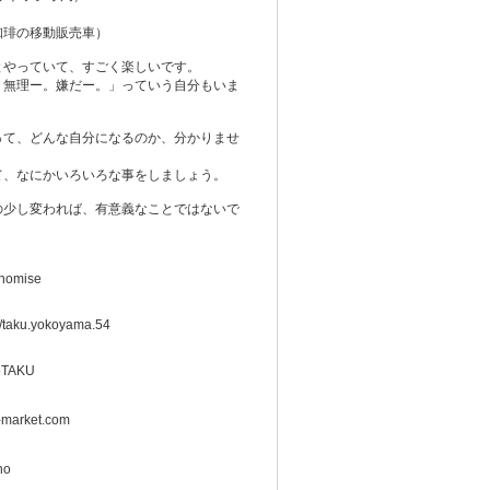
）
珈琲の移動販売車）
とやっていて、すごく楽しいです。
う無理ー。嫌だー。」っていう自分もいま
って、どんな自分になるのか、分かりませ
て、なにかいろいろな事をしましょう。
の少し変われば、有意義なことではないで
onomise
m/taku.yokoyama.54
roTAKU
ト
e-market.com
no