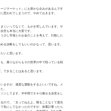
レージマーケット』にも密かな企みがあるんです
者に思われてしまうので、やめておきます。
うまくいってなくて、もがき苦しんでいます。サ
、自営も本当に大変です。
もう少し市場とかお金のことを考えて、行動した
やめる決断をしてもいいのかなって、思います。
りたいと思います。
ンも、腐りながらもその世界の中で戦っている戦
プ。できることはあると思います。
ていますが、適度な運動をするといいですね。メ
した。
ラソンしてます。半年間で６キロ痩せる決意をし
れるので。「太ってねえよ。喋ることなくて適当
って気にしてなかったのですが、体重計乗ったら