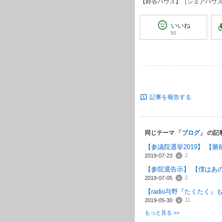
【鈴谷ハウス】［シェアハウス
いいね
50
記事を報告する
同じテーマ 「
ブログ
」 の記
【参議院選挙2019】 【
2
2019-07-23
【参院選告示】 【僕はあ
2
2019-07-05
【radio与野『たくたく』
11
2019-05-30
もっと見る >>