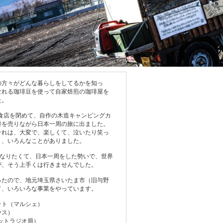
の方々がどんな暮らしをしてるかを知っ
なれる珈琲豆を使って自家焙煎の珈琲屋を
た。
飲食店を閉めて、自作の木造キャンピングカ
琲を売りながら日本一周の旅に出ました。
それは、大変で、楽しくて、泣いたり笑っ
り、いろんなことがありました。
になりたくて、日本一周をした勢いで、世界
が、そう上手くは行きませんでした。
ったので、地元埼玉県さいたま市（旧与野
て、いろいろな事業をやっています。
ット（マルシェ）
ウス）
ネットラジオ局）