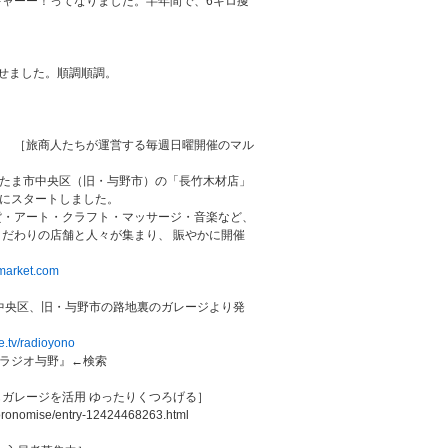
、キャーー！ってなりました。半年間で、6キロ痩
痩せました。順調順調。
】 ［旅商人たちが運営する毎週日曜開催のマル
は、さいたま市中央区（旧・与野市）の「長竹木材店」
1月にスタートしました。
貨・アート・クラフト・マッサージ・音楽など、
だわりの店舗と人々が集まり、 賑やかに開催
-market.com
ま市中央区、旧・与野市の路地裏のガレージより発
ve.tv/radioyono
 『ラジオ与野』←検索
ガレージを活用 ゆったりくつろげる］
oronomise/entry-12424468263.html