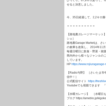
びっくり。67,8キロあって
せると決意しました。
今、35日経過して、2,2キロ
＝＝＝＝＝＝＝＝＝＝
【路地裏ガレージマーケット
シェ］
路地裏Garage Market
の倉庫を改装し、 2014年1
毎週日曜日に飲食・野菜・雑
県内外から様々なジャンルのこ
しています。
HP
https://www.rojiuragarage
【Radio与野】 ［さいた
信中！］
公式配信サイト
https://freshli
Youtubeでも視聴できます
【水曜ガレージ】 ［水曜日も
ブログ https://ameblo.jp/kigok