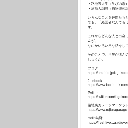
・路地裏大学（学びの場
・旅商人珈琲（自家焙煎
いろんなことを仲間たち
でも、「経営者なんても
す。
これからどんな人と出会
んが。
なにかいろいろな話をし
そのことで、世界がほん
しょうか。
ブログ
https://ameblo.jp/kigokor
facebook
https://www.facebook.co
Twitter
https://twitter.com/kigoko
路地裏ガレージマーケッ
https://www.rojiuragarag
radio与野
https://freshlive.tv/radioyo