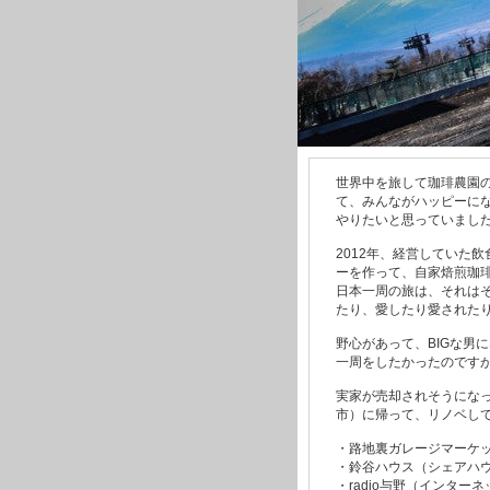
世界中を旅して珈琲農園
て、みんながハッピーに
やりたいと思っていまし
2012年、経営していた
ーを作って、自家焙煎珈
日本一周の旅は、それは
たり、愛したり愛された
野心があって、BIGな男
一周をしたかったのです
実家が売却されそうにな
市）に帰って、リノベし
・路地裏ガレージマーケ
・鈴谷ハウス（シェアハ
・radio与野（インター