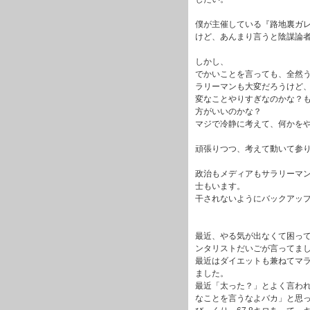
僕が主催している『路地裏ガ
けど、あんまり言うと陰謀論
しかし、
でかいことを言っても、全然
ラリーマンも大変だろうけど
変なことやりすぎなのかな？
方がいいのかな？
マジで冷静に考えて、何かを
頑張りつつ、考えて動いて参
政治もメディアもサラリーマ
士もいます。
干されないようにバックアッ
最近、やる気が出なくて困っ
ンタリストだいごが言ってま
最近はダイエットも兼ねてマ
ました。
最近「太った？」とよく言わ
なことを言うなよバカ」と思