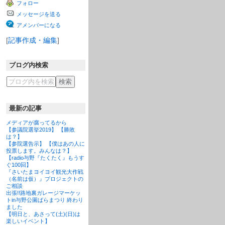
フォロー
グ
上
メッセージを送る
昇
アメンバーになる
[
記事作成・編集
]
ブログ内検索
最新の記事
メディアが腐ってるから
【参議院選挙2019】 【勝敗
は？】
【参院選告示】 【僕はあの人に
投票します。みんなは？】
【radio与野『たくたく』もうす
ぐ100回】
『さいたまヨイヨイ観光大作戦
（名前は仮）』プロジェクトの
ご相談
出張!!路地裏ガレージマーケッ
トin与野公園ばらまつり 終わり
ました
【明日と、あさって(土)(日)は
楽しいイベント】