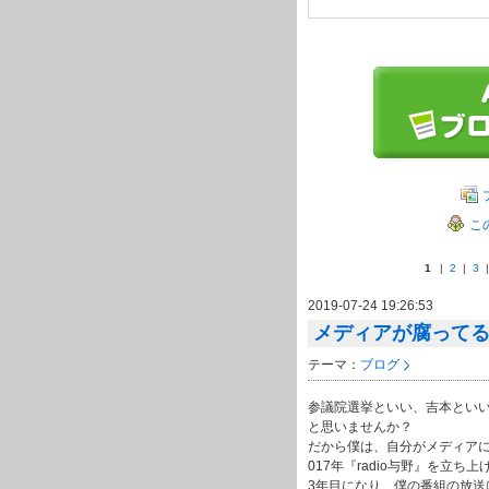
こ
1
|
2
|
3
2019-07-24 19:26:53
メディアが腐って
テーマ：
ブログ
参議院選挙といい、吉本とい
と思いませんか？
だから僕は、自分がメディアに
017年『radio与野』を立ち
3年目になり、僕の番組の放送