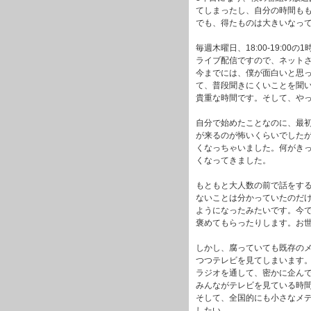
てしまったし、自分の時間も
でも、得たものは大きいなっ
毎週木曜日、18:00-19:00
ライブ配信ですので、ネット
今までには、僕が面白いと思
て、普段聞きにくいことを聞
貴重な時間です。そして、や
自分で始めたことなのに、最
が来るのが怖いくらいでしたが
くなっちゃいました。何がき
くなってきました。
もともと大人数の前で話をす
ないことは分かっていたのだ
ようになったみたいです。今
褒めてもらったりします。お
しかし、腐っていても既存の
つつテレビを見てしまいます
ラジオを通して、密かに企ん
みんながテレビを見ている時
そして、全国的にも小さなメ
したい。