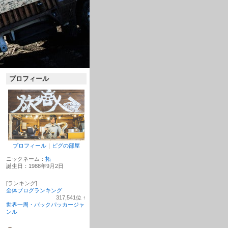
プロフィール
プロフィール
｜
ピグの部屋
ニックネーム：
拓
誕生日：
1988年9月2日
[ランキング]
全体ブログランキング
317,541
位
↑
ラ
世界一周・バックパッカージャ
ン
ンル
キ
ン