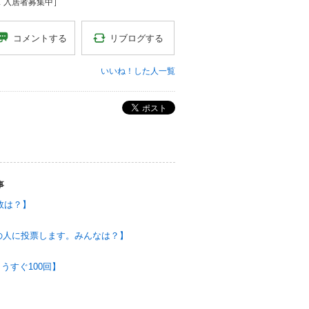
 入居者募集中］
リブログする
コメントする
いいね！した人一覧
ポスト
事
勝敗は？】
の人に投票します。みんなは？】
もうすぐ100回】