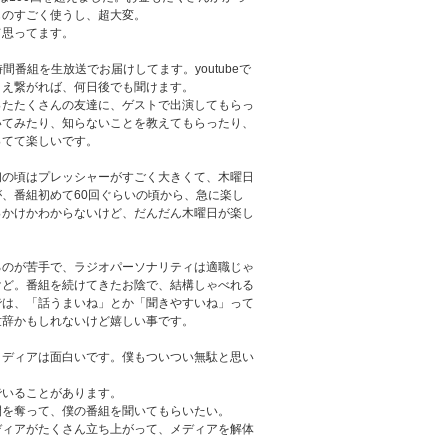
ものすごく使うし、超大変。
て思ってます。
の1時間番組を生放送でお届けしてます。youtubeで
さえ繋がれば、何日後でも聞けます。
ったたくさんの友達に、ゲストで出演してもらっ
いてみたり、知らないことを教えてもらったり、
ってて楽しいです。
初の頃はプレッシャーがすごく大きくて、木曜日
、番組初めて60回ぐらいの頃から、急に楽し
っかけかわからないけど、だんだん木曜日が楽し
るのが苦手で、ラジオパーソナリティは適職じゃ
けど。番組を続けてきたお陰で、結構しゃべれる
では、「話うまいね」とか「聞きやすいね」って
世辞かもしれないけど嬉しい事です。
メディアは面白いです。僕もついつい無駄と思い
。
でいることがあります。
間を奪って、僕の番組を聞いてもらいたい。
ディアがたくさん立ち上がって、メディアを解体