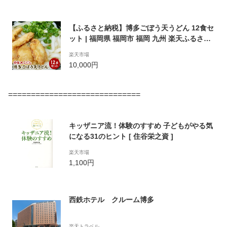
【ふるさと納税】博多ごぼう天うどん 12食セ
ット | 福岡県 福岡市 福岡 九州 楽天ふるさと
納税 支援 支援品 返礼品 返礼 特産品 名産 名
楽天市場
産品 お取り寄せグルメ 取り寄せ グルメ お取
10,000円
り寄せ ご当地グルメ うどん 博多 食品 食べ物
ご当地 うどんセット 博多うどん 麺類
=============================
キッザニア流！体験のすすめ 子どもがやる気
になる31のヒント [ 住谷栄之資 ]
楽天市場
1,100円
西鉄ホテル クルーム博多
楽天トラベル