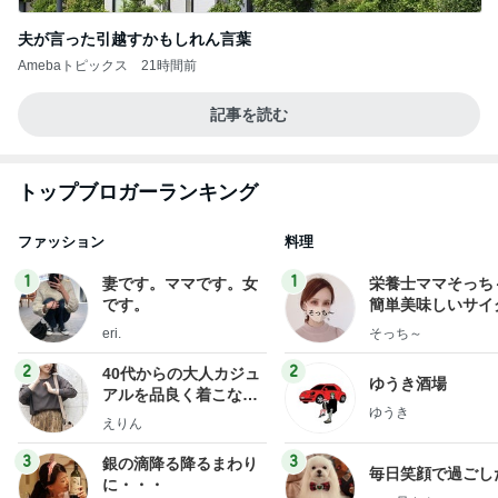
夫が言った引越すかもしれん言葉
Amebaトピックス
21時間前
記事を読む
トップブロガーランキング
ファッション
料理
1
1
妻です。ママです。女
栄養士ママそっち
です。
簡単美味しいサイ
献立
eri.
そっち～
2
2
40代からの大人カジュ
ゆうき酒場
アルを品良く着こなす
ゆうき
ファッションブログ
えりん
3
3
銀の滴降る降るまわり
毎日笑顔で過ごし
に・・・