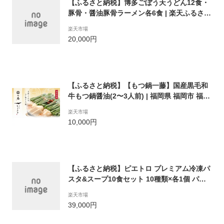
【ふるさと納税】博多ごぼう天うどん12食・
豚骨・醤油豚骨ラーメン各6食 | 楽天ふるさと
納税 支援 返礼品 福岡 福岡県 福岡市 とんこ
楽天市場
つラーメン お取り寄せグルメ 博多ラーメン
20,000円
豚骨ラーメン 食品 あごだし らーめん 食べ比
べ ご当地グルメ 詰め合わせ 常温 麺類 麺
【ふるさと納税】【もつ鍋一藤】国産黒毛和
牛もつ鍋醤油(2〜3人前) | 福岡県 福岡市 福岡
九州 楽天ふるさと 納税 支援 支援品 返礼品
楽天市場
返礼 特産品 名産 名産品 お取り寄せグルメ 取
10,000円
り寄せ グルメ お取り寄せ ご当地グルメ もつ
鍋 もつなべ 黒毛和牛 和牛 国産 食品 食べ物
【ふるさと納税】ピエトロ プレミアム冷凍パ
スタ&スープ10食セット 10種類×各1個 パス
タ6種 スープ4種 シェフの休日 冷凍 パスタ ス
楽天市場
ープ セット 詰め合わせ 食べ比べ 送料無料
39,000円