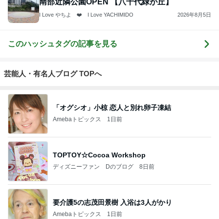
南部近隣公園OPEN 【八千代緑が丘】
I Love やちよ ❤️ I Love YACHIMIDO
2026年8月5日
このハッシュタグの記事を見る
芸能人・有名人ブログ TOPへ
「オグシオ」小椋 恋人と別れ卵子凍結
Amebaトピックス
1日前
TOPTOY☆Cocoa Workshop
ディズニーファン Dのブログ
8日前
要介護5の志茂田景樹 入浴は3人がかり
Amebaトピックス
1日前