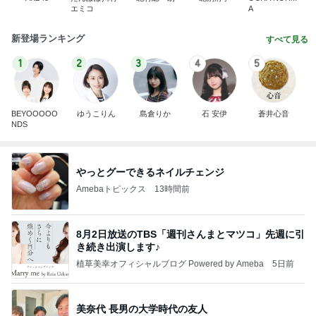
エミコ
A
新登場ランキング
すべて見る
1
2
3
4
5
BEYOOOOO
ゆうこりん
島倉りか
石 安伊
蒼井心音
NDS
やっとグーできるネイルチェンジ
Amebaトピックス
13時間前
8月2日放送のTBS「週刊さんまとマツコ」先週に引
き続き出演します♪
植草美幸オフィシャルブログ Powered by Ameba
5日前
美奈代 長男の大学時代の友人