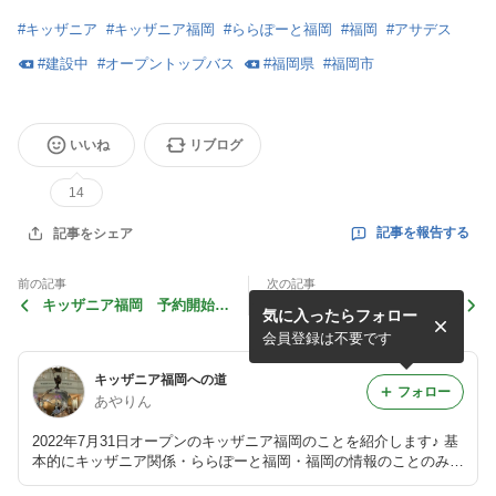
#
キッザニア
#
キッザニア福岡
#
ららぽーと福岡
#
福岡
#
アサデス
#
建設中
#
オープントップバス
#
福岡県
#
福岡市
いいね
リブログ
14
記事を報告する
記事をシェア
前の記事
次の記事
キッザニア福岡 予約開始日
福岡の街を走る便利なChari
気に入ったらフォロー
です!
Chari
会員登録は不要です
キッザニア福岡への道
フォロー
あやりん
2022年7月31日オープンのキッザニア福岡のことを紹介します♪ 基
本的にキッザニア関係・ららぽーと福岡・福岡の情報のことのみ書
きます アメンバー申請の受付は終了させていただきます