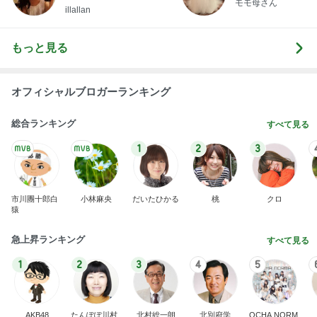
モモ母さん
illallan
もっと見る
オフィシャルブロガーランキング
総合ランキング
すべて見る
1
2
3
市川團十郎白
小林麻央
だいたひかる
桃
クロ
猿
急上昇ランキング
すべて見る
1
2
3
4
5
AKB48
たんぽぽ川村
北村総一朗
北別府学
OCHA NORM