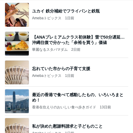
ユカイ 鉄分補給でフライパンと鉄瓶
Amebaトピックス
1日前
【ANAプレミアムクラス初体験】雷で50分遅延…
沖縄往復で分かった「余裕を買う」価値
華麗なるスタバマダム
2日前
忘れていた市からの子育て支援
Amebaトピックス
1日前
最近の香港で食べて感動したもの、いろいろまと
め！
香港在住えりのおいしい食べ歩きガイド
13日前
私が決めた慰謝料請求と子どものこと