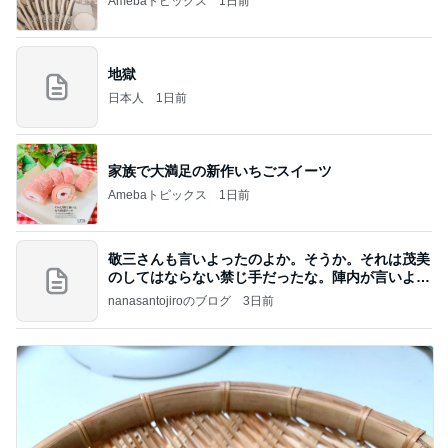
Amebaトピックス
1日前
地獄
日本人
1日前
家族で大満足の新作いちごスイーツ
Amebaトピックス
1日前
敬三さんも言いよったのよか。そうか。それは茂美
のしてはならない禁じ手だったな。陣内が言いよる
のよ
nanasantojiroのブログ
3日前