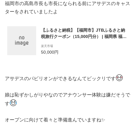
福岡市の高島市長も市長になられる前にアサデスのキャス
ターをされていましたよ
【ふるさと納税】【福岡市】JTBふるさと納
税旅行クーポン（15,000円分） | 福岡県 福岡
市 福岡 博多 九州 楽天ふるさと 納税 支援 返
楽天市場
礼品 お礼の品 旅行券 旅行 jtbクーポン 宿泊 j
50,000円
tb トラベル トラベルクーポン ホテル 旅館 チ
ケット クーポン 温泉 jtb旅行クーポン 観光
アサデスのパビリオンができるなんてビックリです
娘は恥ずかしがりやなのでアナウンサー体験は嫌だそうで
す
オープンに向けて着々と準備進んでいますね✨