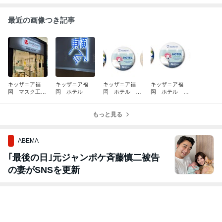
最近の画像つき記事
キッザニア福
キッザニア福
キッザニア福
キッザニア福
岡 マスク工
岡 ホテル
岡 ホテル オ
岡 ホテル オ
房 クローズ
ープン
ープン 2025年
2026年5月31日
12月17日
もっと見る
ABEMA
｢最後の日｣元ジャンポケ斉藤慎二被告
の妻がSNSを更新