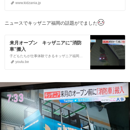
www.kidzania.jp
ニュースでキッザニア福岡の話題がでました
来月オープン キッザニアに”消防
車”搬入
子どもたちが仕事体験できるキッザニア福岡が来月末、福岡市にオープンするのを前に施設内で使用される車両の搬入が、２８日未明、行われました。午前４時２０分、本物そっくりな消防車がクレーンで吊り上げられています。福岡市博多区に建設中のキッザニア福岡に通常の３分の２サイズの消防車が搬入されました。子どもたちが働く消防署で...
youtu.be