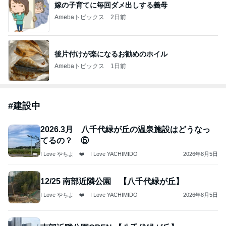
嫁の子育てに毎回ダメ出しする義母
Amebaトピックス
2日前
後片付けが楽になるお勧めのホイル
Amebaトピックス
1日前
#
建設中
2026.3月 八千代緑が丘の温泉施設はどうなっ
てるの？ ⑤
I Love やちよ ❤️ I Love YACHIMIDO
2026年8月5日
12/25 南部近隣公園 【八千代緑が丘】
I Love やちよ ❤️ I Love YACHIMIDO
2026年8月5日