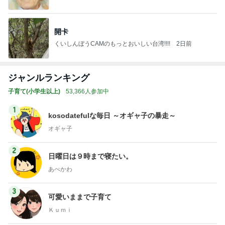
開卡
くいしんぼうCAMのもっとおいしい台湾!!!!
2日前
ジャンルランキング
子育て(小学生以上)
53,366人参加中
1
kosodatefulな毎日 ～オギャ子の暴走～
オギャ子
2
日曜日は９時まで寝たい。
あべかわ
3
可愛いままで子育て
Ｋｕｍｉ