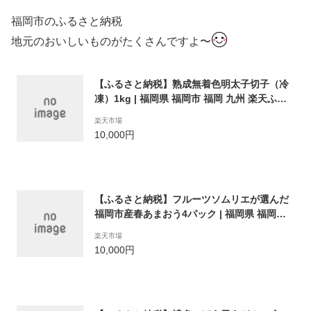
福岡市のふるさと納税
地元のおいしいものがたくさんですよ〜
【ふるさと納税】熟成無着色明太子切子（冷
凍）1kg | 福岡県 福岡市 福岡 九州 楽天ふる
さと 納税 支援 支援品 返礼品 返礼 特産品 名
楽天市場
産 名産品 お取り寄せグルメ グルメ お取り寄
10,000円
せ ご当地グルメ 明太子 めんたいこ 切子 食品
食べ物 魚卵 1k 無着色明太子 博多明太子
【ふるさと納税】フルーツソムリエが選んだ
福岡市産春あまおう4パック | 福岡県 福岡市
福岡 九州 楽天ふるさと 納税 支援 返礼品 お
楽天市場
取り寄せグルメ 取り寄せ グルメ いちご イチ
10,000円
ゴ 苺 フルーツ 果物 くだもの あまおう あま
おういちご あまおう苺 特産品 甘い 国産 お土
産