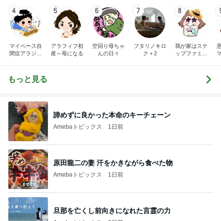
4
5
6
7
8
マイペース自
アラフィフ初
空回り母ちゃ
フタリノキロ
我が家はステ
閉症アラジン
産～母になる
んの日々
ク＋2
ップファミリ
の子育て日記
ー
もっと見る
諦めずに良かった本命のキーチェーン
Amebaトピックス
1日前
原田龍二の妻 汗をかきながら食べた物
Amebaトピックス
1日前
旦那を亡くし前向きになれた言霊の力