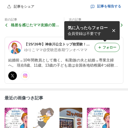
記事を報告する
記事をシェア
前の記事
次の記事
格差を感じたママ友娘の習い
衝撃だった今どきのラン活事
気に入ったらフォロー
事金額！
情！
会員登録は不要です
【'25/'26年】神奈川公立トップ校受験！年子ママの奮闘記
フォロー
ゆりこママ@受験思春期ワンオペママ
結婚前→10年間教員として働く。 転勤族の夫と結婚→専業主婦
へ。 現在8歳、11歳、13歳の子ども達は全国各地幼稚園4つ経験。
長女2つ目の小学校の時、夫が単身赴任になり引越し生活終了。 ＊
関東住み｜ワンオペ上等⇑⇑
最近の画像つき記事