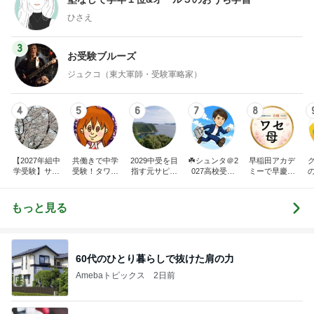
ひさえ
3
お受験ブルーズ
ジュクコ（東大軍師・受験軍略家）
4
5
6
7
8
【2027年組中
共働きで中学
2029中受を目
☘️シュンタ＠2
早稲田アカデ
学受験】サピ
受験！タワマ
指す元サピッ
027高校受験
ミーで早慶合
ママブログ
ンで節約生活
クス講師ママ
に向けたドタ
格を目指す20
するワーママ
のブログ
バタ日記（20
27年高校受験
の日常 〜HA
24中受完）&
もっと見る
PPY NIAO LIF
たまに幼児教
E〜
育
60代のひとり暮らしで抜けた肩の力
Amebaトピックス
2日前