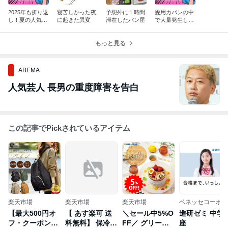
2025年も折り返
寝苦しかった夜
予想外に１時間
愛用カバンの中
し！夏の人気ア
に起きた異変
滞在したパン屋
で大量発生した
イテム特集
あるモノ
もっと見る
ABEMA
人気芸人 長男の重度障害を告白
この記事でPickされているアイテム
楽天市場
楽天市場
楽天市場
ベネッセコーポレ
ーション
【最大500円オ
【 あす楽可 送
＼セール中5%O
進研ゼミ 中学
フ・クーポン発
料無料】 保冷バ
FF／ グリーン
座