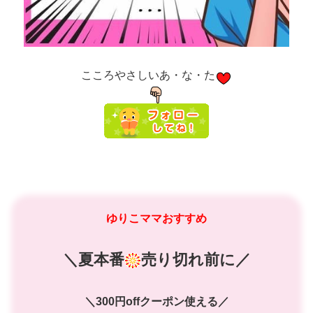
こころやさしいあ・な・た
ゆりこママおすすめ
＼夏本番
売り切れ前に／
＼300円offクーポン使える／