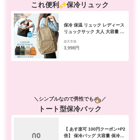
これ便利
保冷リュック
保冷 保温 リュック レディース
リュックサック 大人 大容量 お
しゃれ a4 ナイロン 保冷 リュッ
楽天市場
ク バック クーラーリュック バ
3,998円
ッグ ショッピングバッグ 大き
め 旅行バッグ 軽い 撥水加工 エ
コリュック ママリュック アウ
トドア 買い物リュック/COOL-
RUCK
＼シンプルなので男性でも
／
トート型保冷バック
【 あす楽可 100円クーポン+P2
倍】 保冷バッグ 大容量 保冷バ