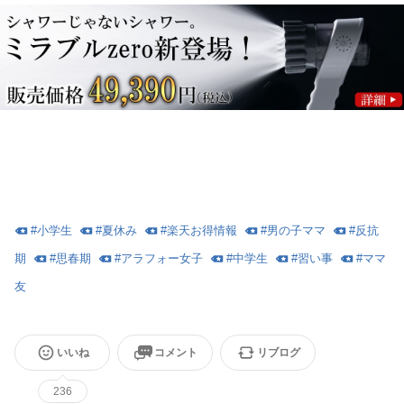
#
小学生
#
夏休み
#
楽天お得情報
#
男の子ママ
#
反抗
期
#
思春期
#
アラフォー女子
#
中学生
#
習い事
#
ママ
友
いいね
コメント
リブログ
236