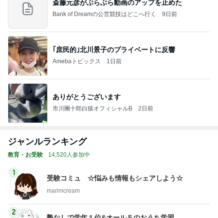
斎藤元彦がぶらぶら動画のアップを止めた
Bank of Dreamの公営競技はどこへ行く
9日前
｢庶民的｣北川景子のプライベートに反響
Amebaトピックス
1日前
ありがとうございます
市川團十郎白猿オフィシャルB
2日前
ジャンルランキング
教育・お受験
14,520人参加中
1
受験コミュ ☆悩みも情報もシェアしよう☆
marimcream
2
塾なしで学年１位&オール５のおうち学習