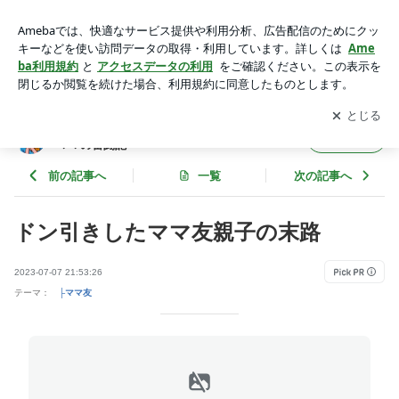
ドン引きしたママ友親子の末路 | 【'25/'26年】神奈川公立トッ
プ校受験！年子ママの奮闘記
アプリをダウンロードして
ブログの更新通知
を受け取りまし
開く
ょう。
【'25/'26年】神奈川公立トップ校受験！年子
フォロー
ママの奮闘記
前の記事へ
一覧
次の記事へ
ドン引きしたママ友親子の末路
2023-07-07 21:53:26
テーマ：
├ママ友