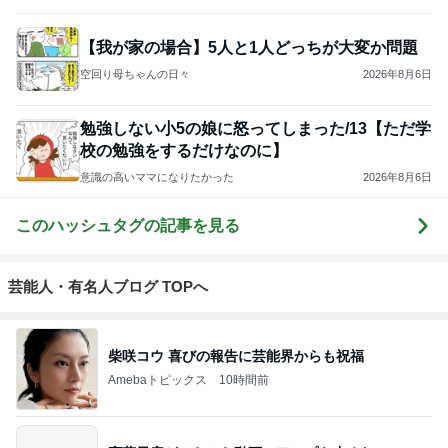
【我が家の場合】5人と1人どっちが大変か問題
空回り母ちゃんの日々
2026年8月6日
勉強しない小5の娘に怒ってしまった/13【ただ学
校の勉強をするだけなのに】
意識の高いママになりたかった
2026年8月6日
このハッシュタグの記事を見る
芸能人・有名人ブログ TOPへ
柴咲コウ 喜びの報告に芸能界からも祝福
Amebaトピックス
10時間前