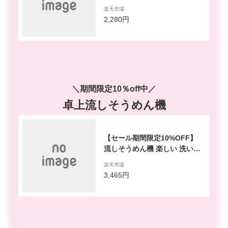
ック エコバッグ 買い物レジバ
楽天市場
ック ショッピングバッグ 折り
2,280円
たたみ クーラーバッグ トート
バッグ 保冷保温トート おしゃ
れ ファスナー 大きめマチ シン
プル アウトドア メンズ 実用 運
動会 通勤 海水浴 キャンプ
＼期間限定10％off中／
卓上流しそうめん機
【セール期間限定10%OFF】
流しそうめん機 楽しい 洗いや
すい 自動回転 乾電池 GH-SOM
楽天市場
ENBT 流しそうめん器 おしゃれ
3,465円
電動 素麺 人気 ギフト ファミリ
ー プレゼント 家庭用 子供 そー
めん スライダー ひやむぎ グリ
ーンハウス