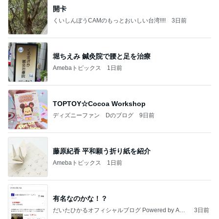
開卡
くいしんぼうCAMのもっとおいしい台湾!!!!
3日前
堀ちえみ 鍼灸院で腰と足を治療
Amebaトピックス
1日前
TOPTOY☆Cocoa Workshop
ディズニーファン Dのブログ
9日前
藤原紀香 平和願う折り紙を紹介
Amebaトピックス
1日前
有名なのかな！？
だいたひかるオフィシャルブログ Powered by Ame
3日前
ba