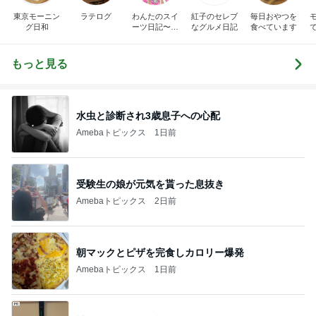
東京モーニン
ラテログ
わんたのスイ
紅子のセレブ
毎日おやつを
グ日和
ーツ日記〜小
なグルメ日記
食べています
さな幸せ♡コ
ンビニスイー
ツ〜
もっと見る
水虫と診断され3歳息子への心配
Amebaトピックス
1日前
受験生の娘が元気を貰った息抜き
Amebaトピックス
2日前
朝マックとピザを完食しカロリー爆発
Amebaトピックス
1日前