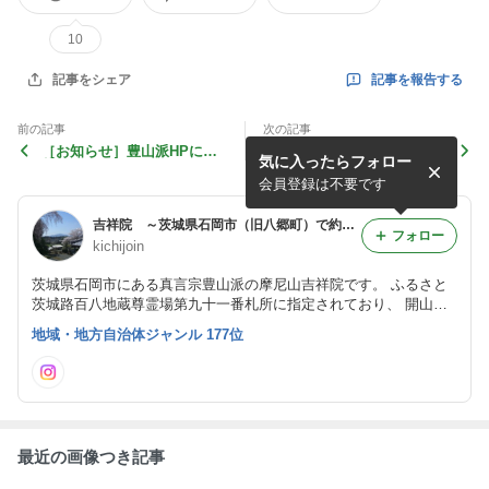
10
記事を報告する
記事をシェア
前の記事
次の記事
［お知らせ］豊山派HPに掲
カラスウリ
気に入ったらフォロー
載されました
会員登録は不要です
吉祥院 ～茨城県石岡市（旧八郷町）で約900年続く真言宗豊山派のお寺ブログ（お坊さんのことば）～
フォロー
kichijoin
茨城県石岡市にある真言宗豊山派の摩尼山吉祥院です。 ふるさと
茨城路百八地蔵尊霊場第九十一番札所に指定されており、 開山約
９００年の歴史を持つ由緒ある寺です。 境内の四季折々の風情や
地域・地方自治体ジャンル 177位
仏教について、幅広い情報を発信するお寺ブログです。
最近の画像つき記事