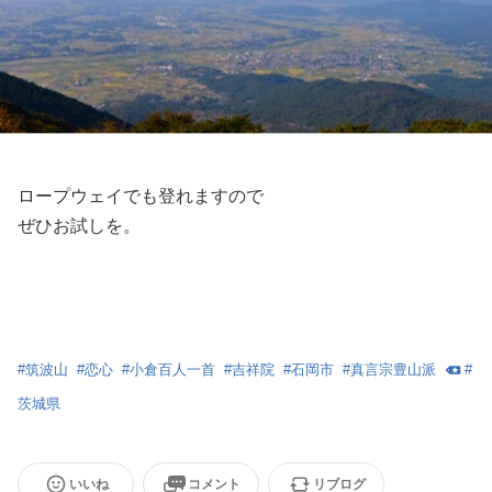
ロープウェイでも登れますので
ぜひお試しを。
#
筑波山
#
恋心
#
小倉百人一首
#
吉祥院
#
石岡市
#
真言宗豊山派
#
茨城県
いいね
コメント
リブログ