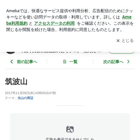
筑波山 | 吉祥院 ～茨城県石岡市（旧八郷町）で約900年続く
真言宗豊山派のお寺ブログ（お坊さんのことば）～
アプリをダウンロードして
ブログの更新通知
を受け取りまし
開く
ょう。
吉祥院 ～茨城県石岡市（旧八郷町）で約900
フォロー
年続く真言宗豊山派のお寺ブログ（お坊さん
のことば）～
前の記事へ
一覧
次の記事へ
筑波山
2017年11月09日(木) 02時20分47秒
テーマ：
当山の周辺
広告を表示できませんでした