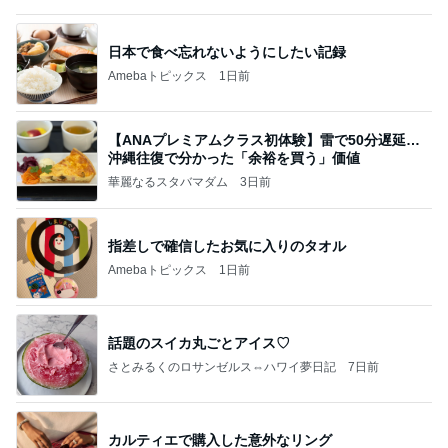
【ANAプレミアムクラス初体験】雷で50分遅延…
沖縄往復で分かった「余裕を買う」価値
華麗なるスタバマダム
3日前
指差しで確信したお気に入りのタオル
Amebaトピックス
1日前
話題のスイカ丸ごとアイス♡
さとみるくのロサンゼルス⇔ハワイ夢日記
7日前
カルティエで購入した意外なリング
Amebaトピックス
24時間前
高橋直純のトラブルメーカー第1167回更新しまし