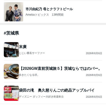
市川由紀乃 母とクラフトビール
Amebaトピックス
13時間前
#
茨城県
末廣
じじい番長サーファー
2026年8月6日
【2026GW直前茨城旅５】茨城ならではのバー。
歩きたくなる径。
2026年8月6日
袋田の滝 奥久慈りんごの絶品アップルパイ
ディズニー ダッフィー大好き剣道剣士
2026年8月6日