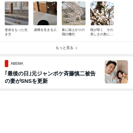
使命をもった生
虚構を生きる人
春に値上がりの
桜が咲く その
き方
飛行機代
美しさの奥にあ
るもの
もっと見る
ABEMA
｢最後の日｣元ジャンポケ斉藤慎二被告
の妻がSNSを更新