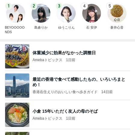
1
2
3
4
5
BEYOOOOO
島倉りか
ゆうこりん
石 安伊
蒼井心音
NDS
体重減少に効果がなかった調整日
Amebaトピックス
1日前
最近の香港で食べて感動したもの、いろいろまと
め！
香港在住えりのおいしい食べ歩きガイド
14日前
小倉 15年いただく友人の母のそば
Amebaトピックス
1日前