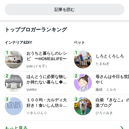
記事を読む
トップブロガーランキング
インテリア&DIY
ペット
1
1
おうちと暮らしのレシ
しろとくろしろ
ピ 〜HOME&LIFE〜
たまねぎ
yuki (ドキ子）
2
2
ほんとうに必要な物し
母さんは今日も世
か持たない暮らし◆Ke
やく
ep Life Simple◆〜イ
yukiko
藤緒 ミルカ
ンテリアのきろく〜
3
3
１００均・カルディ大
白柴 『きなこ』 
好き！食いしん坊☆き
楽ブログ
らりん☆のブログ
☆きらりん☆
ひろ☆みき
もっと見る