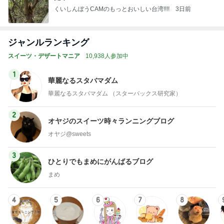
くいしんぼうCAMのもっとおいしい台湾!!!!
3日前
ジャンルランキング
スイーツ・デザートマニア
10,938人参加中
1
華麗なるスタバマダム
華麗なるスタバマダム （スターバックス研究家）
2
オヤジのスイーツ時々ランニングブログ
オヤジ@sweets
3
ひとりでもまめにがんばるブログ
まめ
4
5
6
7
8