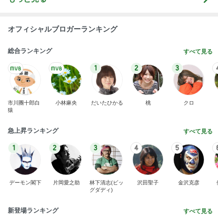
オフィシャルブロガーランキング
総合ランキング
すべて見る
1
2
3
市川團十郎白
小林麻央
だいたひかる
桃
クロ
猿
急上昇ランキング
すべて見る
1
2
3
4
5
デーモン閣下
片岡愛之助
林下清志(ビッ
沢田聖子
金沢克彦
グダディ)
新登場ランキング
すべて見る