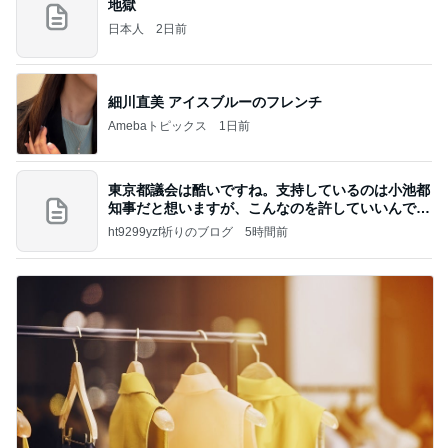
地獄
日本人
2日前
細川直美 アイスブルーのフレンチ
Amebaトピックス
1日前
東京都議会は酷いですね。支持しているのは小池都
知事だと想いますが、こんなのを許していいんです
か？
ht9299yzf祈りのブログ
5時間前