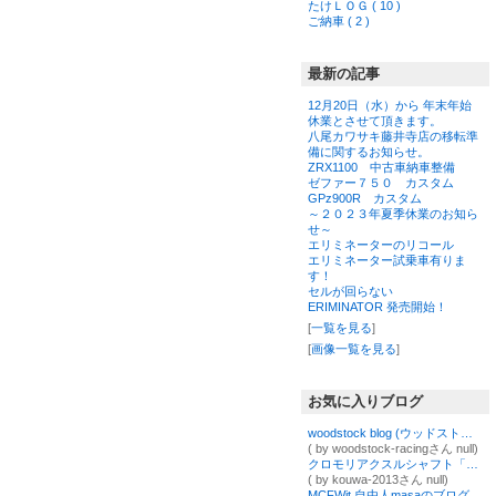
たけＬＯＧ ( 10 )
ご納車 ( 2 )
最新の記事
12月20日（水）から 年末年始
休業とさせて頂きます。
八尾カワサキ藤井寺店の移転準
備に関するお知らせ。
ZRX1100 中古車納車整備
ゼファー７５０ カスタム
GPz900R カスタム
～２０２３年夏季休業のお知ら
せ～
エリミネーターのリコール
エリミネーター試乗車有りま
す！
セルが回らない
ERIMINATOR 発売開始！
[
一覧を見る
]
[
画像一覧を見る
]
お気に入りブログ
woodstock blog (ウッドストックブログ)
( by woodstock-racingさん null)
クロモリアクスルシャフト「KOOD(クード)」金属製品製造コウワ 二輪部門ブログ
( by kouwa-2013さん null)
MCFWit 自由人masaのブログ