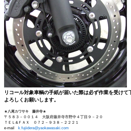
リコール対象車輌の手紙が届いた際は必ず作業を受けて
よろしくお願いします。
★
八尾カワサキ 藤井寺
★
〒５８３－００１４ 大阪府藤井寺市野中４丁目９－２０
ＴＥＬ&ＦＡＸ ０７２－９３８－２２２１
e-mail
k.fujiidera@yaokawasaki.com