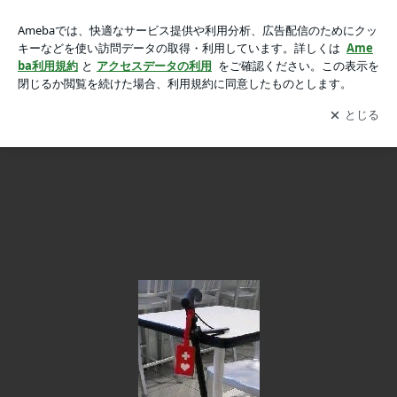
低気圧の影響 で頭が重く…（ーー;）（今日は東京国際空港開
低気圧の影響 で頭が重く…（ーー;）（今日は東京国際空港開港記念日）
港記念日）の画像 19枚中7枚目