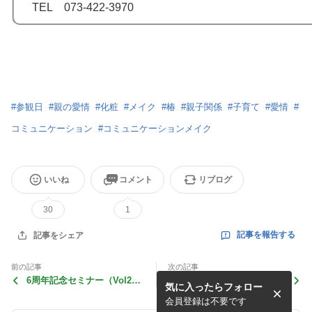
TEL 073-422-3970
#
参観日
#
親の愛情
#
化粧
#
メイク
#
椿
#
親子関係
#
子育て
#
愛情
#
コミュニケーション
#
コミュニケーションメイク
いいね
コメント
リブログ
30
1
記事を報告する
記事をシェア
前の記事
次の記事
6周年記念セミナー（Vol272
ライブ配信しました！
気に入ったらフォロー
メイクアップで笑顔を増やそ
う！）
会員登録は不要です