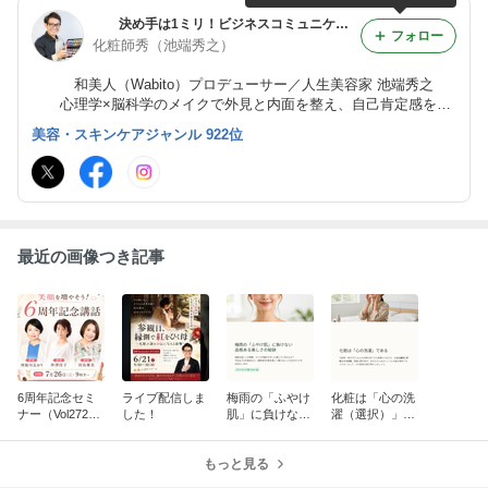
決め手は1ミリ！ビジネスコミュニケーションメイク®
フォロー
化粧師秀（池端秀之）
和美人（Wabito）プロデューサー／人生美容家 池端秀之
心理学×脳科学のメイクで外見と内面を整え、自己肯定感を高
める。 年齢に縛られず、再び自分にときめき人生を楽しむ
美容・スキンケアジャンル 922位
女性をサポート。 集客・成約・売上にも好循環を生む。
最近の画像つき記事
6周年記念セミ
ライブ配信しま
梅雨の「ふやけ
化粧は「心の洗
ナー（Vol272メ
した！
肌」に負けない
濯（選択）」！
イクアップで笑
品格ある美しさ
あなた自身の
顔を増やそ
の秘訣
「お顔」が人生
う！）
もっと見る
という車のハン
ドルを握ってい