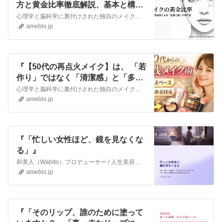
方と黄金比率徹底解説、基本と構造
的分析で眉の悩みを克服して！』
心理学と脳科学に裏付けされた独自のメイクアップ法で、お仕事をされている女性の集客や成約率、売上を上げるためのビジネスメイクアップ専門家の化粧師秀です。 ▼化粧…
ameblo.jp
『【50代の再点火メイク】は、 「若
作り」ではなく「清潔感」と「多幸
感」を出すことがゴールです。』
心理学と脳科学に裏付けされた独自のメイクアップ法で、お仕事をされている女性の集客や成約率、売上を上げるためのビジネスメイクアップ専門家の化粧師秀です。 ▼化粧…
ameblo.jp
『「忙しい女性ほど、鏡を見なくな
る」』
和美人（Wabito）プロデューサー / 人生美容家 池端秀之女性の人生を変える“人生美容家”。心理学と脳科学に基づいた独自のメイクアップ法で、外見だけでなく…
ameblo.jp
『「そのリップ、誰のために塗って