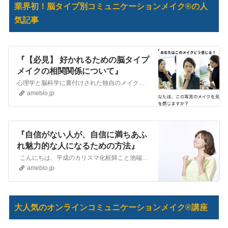
業界初！脳タイプ別コミュニケーションメイク®の人
気記事
『【必見】 好かれるための脳タイプ
メイクの相関関係について』
心理学と脳科学に裏付けされた独自のメイクアップ法でビジネスの集客や成約率、そして売上を上げるためお仕事をされている女性をサポートしているビジネスメイクアップ専…
ameblo.jp
『自信がない人が、自信に満ちあふ
れ魅力的な人になるための方法』
こんにちは、平成のカリスマ化粧師こと池端秀之です。自分でカリスマと名乗り、背中でアピール！ 謙虚であるべき等と言う”べき”を言いたがる日本人が最も嫌うあえ…
ameblo.jp
大人気のオンラインコミュニケーションメイク®講座