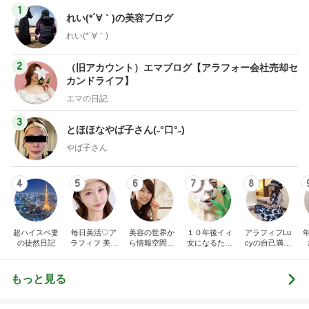
1
れい(*´∀｀)の美容ブログ
れい(*´∀｀)
2
（旧アカウント）エマブログ【アラフォー会社売却セ
カンドライフ】
エマの日記
3
とほほなやば子さん(˶°口°˶)
やば子さん
4
5
6
7
8
超ハイスペ妻
毎日美活♡ア
美容の世界か
１０年後イィ
アラフィフLu
の徒然日記
ラフィフ 美容
ら情報空間の
女になるため
cyの自己満足
医療マニア
仕組み・書き
に！！ 女子的
美容
換えの世界
美意識向上日
へ。人生を自
記。
もっと見る
由に幸せに変
えていく物語