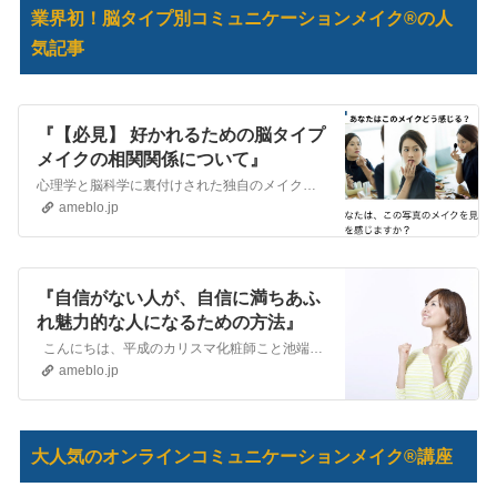
業界初！脳タイプ別コミュニケーションメイク®の人
気記事
『【必見】 好かれるための脳タイプ
メイクの相関関係について』
心理学と脳科学に裏付けされた独自のメイクアップ法でビジネスの集客や成約率、そして売上を上げるためお仕事をされている女性をサポートしているビジネスメイクアップ専…
ameblo.jp
『自信がない人が、自信に満ちあふ
れ魅力的な人になるための方法』
こんにちは、平成のカリスマ化粧師こと池端秀之です。自分でカリスマと名乗り、背中でアピール！ 謙虚であるべき等と言う”べき”を言いたがる日本人が最も嫌うあえ…
ameblo.jp
大人気のオンラインコミュニケーションメイク®講座