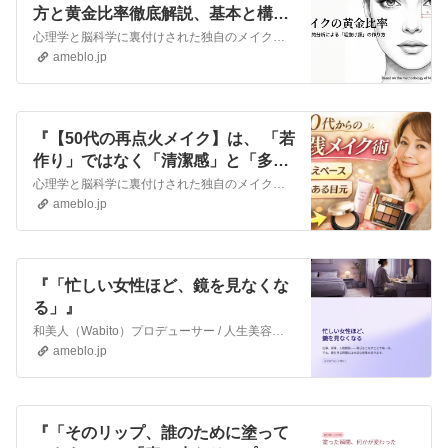
方と黄金比率徹底解説、基本と構造
的分析で眉の悩みを克服して！』
心理学と脳科学に裏付けされた独自のメイクアップ法で、お仕事をされている女性の集客や成約率、売上を上げるためのビジネスメイクアップ専門家の化粧師秀です。 ▼化粧…
ameblo.jp
『【50代の再点火メイク】は、 「若
作り」ではなく「清潔感」と「多幸
感」を出すことがゴールです。』
心理学と脳科学に裏付けされた独自のメイクアップ法で、お仕事をされている女性の集客や成約率、売上を上げるためのビジネスメイクアップ専門家の化粧師秀です。 ▼化粧…
ameblo.jp
『「忙しい女性ほど、鏡を見なくな
る」』
和美人（Wabito）プロデューサー / 人生美容家 池端秀之女性の人生を変える“人生美容家”。心理学と脳科学に基づいた独自のメイクアップ法で、外見だけでなく…
ameblo.jp
『「そのリップ、誰のために塗って