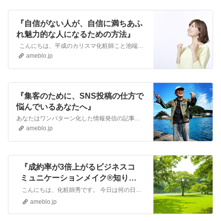
『自信がない人が、自信に満ちあふ
れ魅力的な人になるための方法』
こんにちは、平成のカリスマ化粧師こと池端秀之です。自分でカリスマと名乗り、背中でアピール！ 謙虚であるべき等と言う”べき”を言いたがる日本人が最も嫌うあえ…
ameblo.jp
『集客のために、SNS投稿の仕方で
悩んでいるあなたへ』
あなたはワンパターン化した情報発信の記事投稿に飽き飽きうんざりししたことはありませんか？ こんにちは、ワンパターン化したものに飽き飽きうんざりする化粧師秀です…
ameblo.jp
『成約率が3倍上がるビジネスコ
ミュニケーションメイク®知りた
くないですか？』
こんにちは、化粧師秀です。 今日は何の日？ わたくしごとですが、 今年に入って働き方改革と題しサロンの定休日や営業時間もなくし、完全予約制に変えたり 主宰…
ameblo.jp