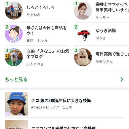
1
1
栄養士ママそっち
しろとくろしろ
簡単美味しいサイ
たまねぎ
献立
そっち～
2
2
母さんは今日も世話を
ゆうき酒場
やく
ゆうき
藤緒 ミルカ
3
3
白柴 『きなこ』 のお気
毎日笑顔で過ごし
楽ブログ
モモ母さん
ひろ☆みき
もっと見る
クロ 娘の8歳誕生日に大きな後悔
Amebaトピックス
1日前
エアコンフル稼働で仕方ない光熱費