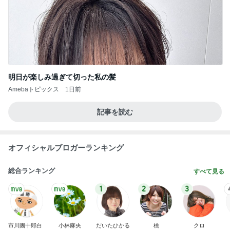
明日が楽しみ過ぎて切った私の髪
Amebaトピックス
1日前
記事を読む
オフィシャルブロガーランキング
総合ランキング
すべて見る
1
2
3
市川團十郎白
小林麻央
だいたひかる
桃
クロ