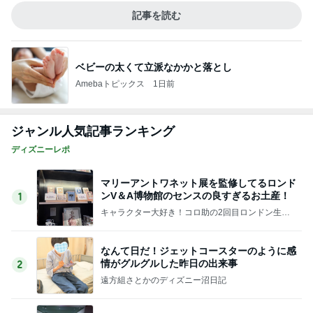
記事を読む
ベビーの太くて立派なかかと落とし
Amebaトピックス
1日前
ジャンル人気記事ランキング
ディズニーレポ
マリーアントワネット展を監修してるロンド
ンV＆A博物館のセンスの良すぎるお土産！
1
キャラクター大好き！コロ助の2回目ロンドン生活
にっき★
なんて日だ！ジェットコースターのように感
情がグルグルした昨日の出来事
2
遠方組さとかのディズニー沼日記