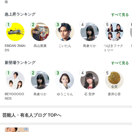
猿
急上昇ランキング
すべて見る
1
2
3
4
5
EBiDAN 39&Ki
高山善廣
こいたん
島倉りか
つばきファク
DS
トリー
新登場ランキング
すべて見る
1
2
3
4
5
BEYOOOOO
島倉りか
ゆうこりん
石 安伊
蒼井心音
NDS
芸能人・有名人ブログ TOPへ