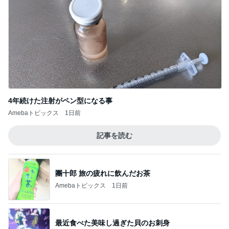
4年続けた注射がペン型になる事
Amebaトピックス
1日前
記事を読む
團十郎 旅の疲れに飲んだお茶
Amebaトピックス
1日前
最近食べた美味し過ぎた貝のお刺身
Amebaトピックス
1日前
ショートにしてはっとした左頬のシミ