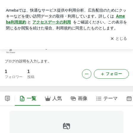
keonhacaigdn1のブログ
アプリをダウンロードして
ブログの更新通知
を受け取りまし
開く
ょう。
keonhacaigdn1のブログ
ブログの説明を入力します。
1
1
フォロー
フォロワー
投稿
一覧
人気
画像
テーマ