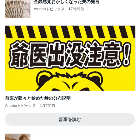
金銭感覚おかしくなった夫の発言
Amebaトピックス
17時間前
前医が延々と始めた蝉の分布説明
Amebaトピックス
17時間前
記事を読む