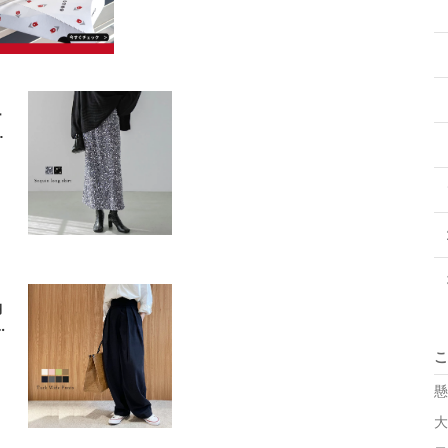
ー
シ
デ
s
1
2
納
エ
ゃ
こ
a
入
懸
大