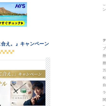
～
ン
テ
に合え。』キャンペーン
ブ
懸
懸
万
松
自
ラ
関