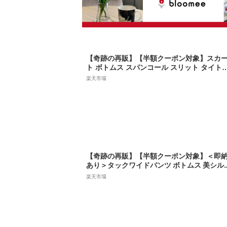
【奇跡の再販】【半額クーポン対象】スカ
ト ボトムス スパンコール スリット タイト
ルエット ウエストゴム ロング丈 華やか レ
楽天市場
ィース 韓国ファッション 2024秋冬新作 【a
k308-118】【即納&予約：（1）即納/（2）1
月7日入荷予定順次発送】【送料無料】メ込
【奇跡の再販】【半額クーポン対象】＜即
あり＞タックワイドパンツ ボトムス 美シル
ット ハイウエスト カジュアル きれいめおし
楽天市場
れ 体型カバー韓国ファッション 2024秋冬【
bt210-377】【rp】【即納&予約：11月7日
荷予定順次発送】【送料無料】メ込2