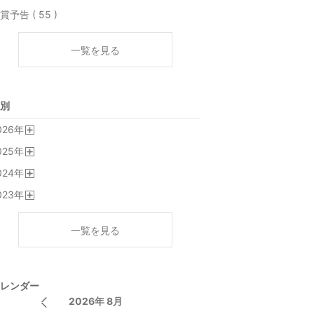
賞予告 ( 55 )
一覧を見る
別
026
年
開
025
年
く
開
024
年
く
開
023
年
く
開
く
一覧を見る
レンダー
2026年 8月