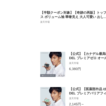
【半額クーポン対象】【奇跡の再販】トッ
ス ボリューム袖 華奢見え 大人可愛い おし
れ おすすめ ラウンドカラー 二の腕カバー 
楽天市場
リーサイズ 2024春夏【atp206-318】【即
納：1-5営業日】【送料無料】ユ込3
【公式】【カナデル最高峰
DEL プレミアゼロ オー
弾力 美肌 乾燥 透明感 
楽天市場
6,380円
【公式】【医薬部外品 ゆ
DEL プレミアバリアフ
8g 美容液 シワ改善 敏
楽天市場
ド カナデル
2,145円～