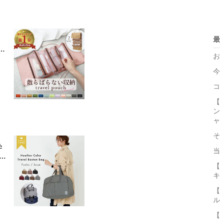
最
行
お
バ
今
粧
わい
コ
【
ン
ャ
そ
学
当
 旅
ッ
【
キ
【
ル
【