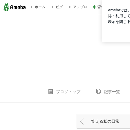
背中が滝汗でも大丈
ホーム
ピグ
アメブロ
【懸賞情報】『その肌に、間に合え。』キャンペーン | kensyou
ブログトップ
記事一覧
笑える私の日常