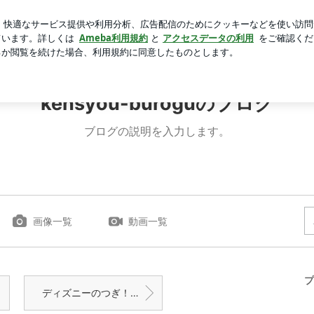
夫だったTシャツ
芸能人ブログ
人気ブログ
新規登録
-buroguのブログ
kensyou-buroguのブログ
ブログの説明を入力します。
画像一覧
動画一覧
プ
ディズニーのつぎ！&豆知識