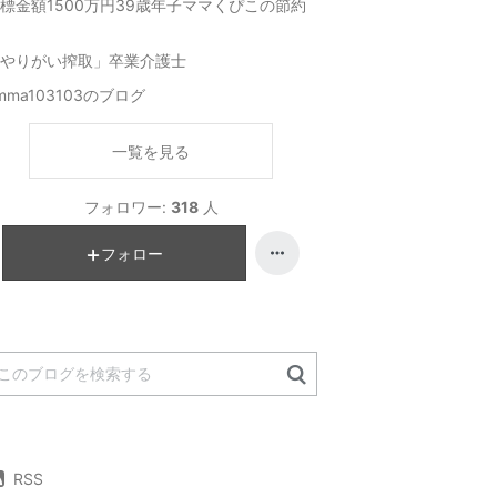
標金額1500万円39歳年子ママくぴこの節約
やりがい搾取」卒業介護士
mma103103のブログ
一覧を見る
フォロワー:
318
人
フォロー
RSS