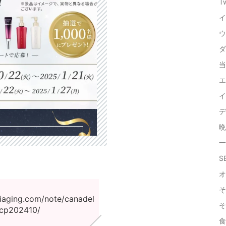
T
イ
ウ
ダ
当
エ
イ
デ
晩
一
SE
オ
そ
iaging.com/note/canadel
そ
cp202410/
食