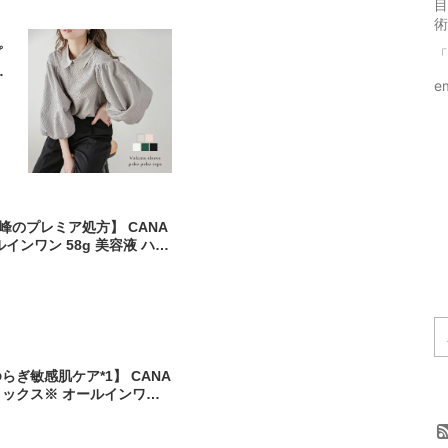
目
術
プ
「
ゃ
e
フ
のプレミア処方】 CANA
ルインワン 58g 美容液 ハリ
カナデル
らぎ敏感肌ケア*1】 CANA
ィックス※ オールインワン 5
感肌 肌荒れ ナイアシンアミ