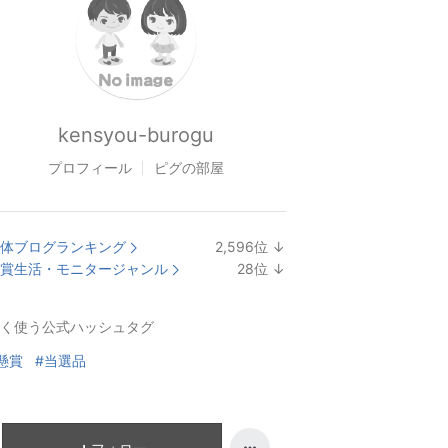
kensyou-burogu
プロフィール
ピグの部屋
体ブログランキング
2,596
位
↓
ラ
賞生活・モニタージャンル
28
位
↓
ン
ラ
キ
ン
く使う公式ハッシュタグ
ン
キ
グ
ン
懸賞
#当選品
下
グ
降
下
降