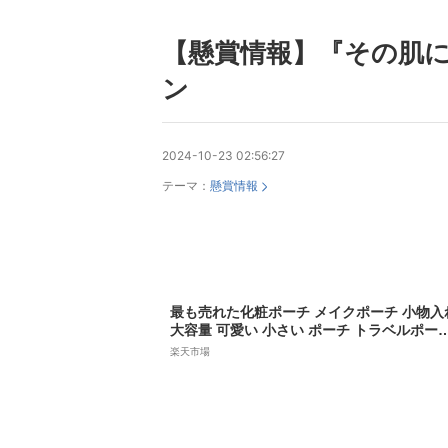
【懸賞情報】『その肌
ン
2024-10-23 02:56:27
テーマ：
懸賞情報
最も売れた化粧ポーチ メイクポーチ 小物入
大容量 可愛い 小さい ポーチ トラベルポー
大きめ かわいい おしゃれ コンパクト 縦型 
楽天市場
納 自立 洗える シンプル 韓国 バッグインバ
グ 仕切り 機能的 持ち歩き