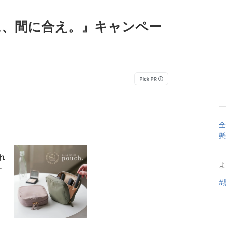
に、間に合え。』キャンペー
全
懸
れ
よ
チ
収
#
ッ