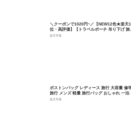
＼クーポンで1020円~／【NEW12色★楽天1
位・高評価】【トラベルポーチ 吊り下げ 旅
ポーチ】 スキンケア コスメポーチ 化粧ポー
楽天市場
チ トラベル ポーチ 旅行 セット バッグイン
ッグ 大容量 仕切り メイクポーチ 機能的 化
品 洗面 用具 道具 収納 トラベルグッズ か
い
ボストンバッグ レディース 旅行 大容量 修
旅行 メンズ 軽量 旅行バッグ おしゃれ 一泊
行 バッグ 折りたたみ 折り畳み 一泊旅行 バ
楽天市場
グ ナイロン コンパクト 2泊 3泊 入院 バッグ
出産入院 40L 30L 20L [620-862]